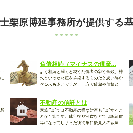
士栗原博延事務所が提供する
負債相続（マイナスの遺産...
土
よく相続と聞くと親や配偶者の家や金銭、株
に
式といった財産を承継するものだと思い浮か
べる人も多いですが、一方で借金や債務と
い...
に.
不動産の信託とは
所
家族信託では不動産の様な財産も信託するこ
とが可能です。成年後見制度などでは認知症
.
等になってしまった後簡単に後見人の裁量
で...