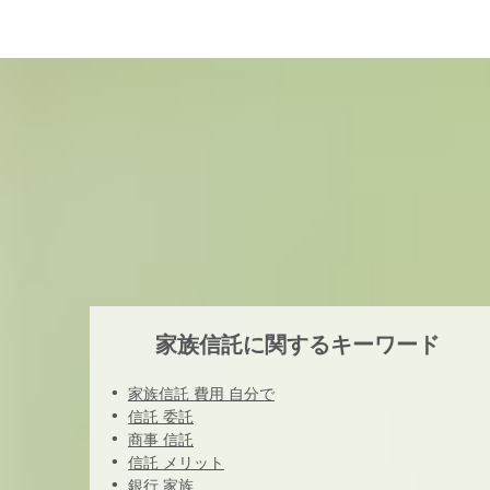
家族信託に関するキーワード
家族信託 費用 自分で
信託 委託
商事 信託
信託 メリット
銀行 家族