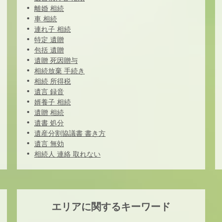
離婚 相続
車 相続
連れ子 相続
特定 遺贈
包括 遺贈
遺贈 死因贈与
相続放棄 手続き
相続 所得税
遺言 録音
婿養子 相続
遺贈 相続
遺書 処分
遺産分割協議書 書き方
遺言 無効
相続人 連絡 取れない
エリアに関するキーワード