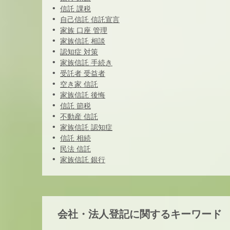
信託 課税
自己信託 信託宣言
家族 口座 管理
家族信託 相談
認知症 対策
家族信託 手続き
受託者 受益者
空き家 信託
家族信託 後悔
信託 節税
不動産 信託
家族信託 認知症
信託 相続
民法 信託
家族信託 銀行
会社・法人登記に関するキーワード