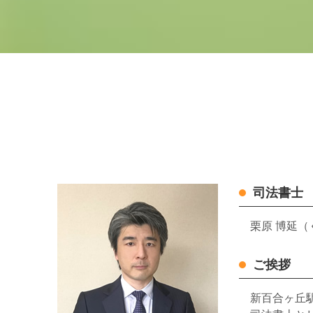
司法書士
栗原 博延（
ご挨拶
新百合ヶ丘