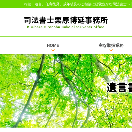
相続、遺言、任意後見、成年後見のご相談は経験豊かな司法書士へ
HOME
主な取扱業務
遺言