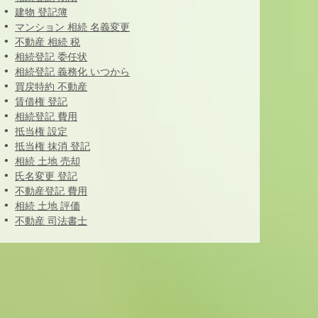
建物 登記簿
マンション 相続 名義変更
不動産 相続 税
相続登記 委任状
相続登記 義務化 いつから
買戻特約 不動産
賃借権 登記
相続登記 費用
抵当権 設定
抵当権 抹消 登記
相続 土地 売却
氏名変更 登記
不動産登記 費用
相続 土地 評価
不動産 司法書士