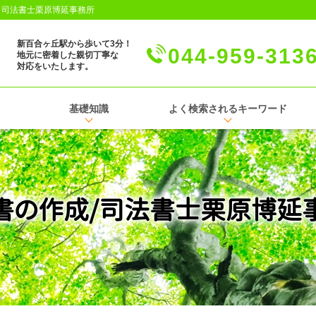
│司法書士栗原博延事務所
新百合ヶ丘駅から歩いて3分！
044-959-313
地元に密着した親切丁寧な
対応をいたします。
基礎知識
よく検索されるキーワード
書の作成/司法書士栗原博延