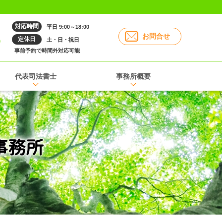
対応時間
平日 9:00～18:00
6
お問合せ
定休日
土・日・祝日
事前予約で時間外対応可能
代表司法書士
事務所概要
事務所