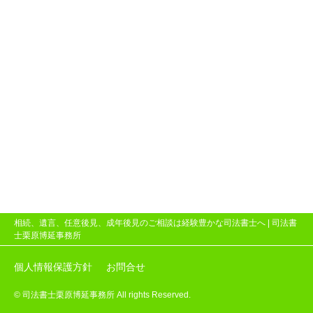
相続、遺言、任意後見、成年後見のご相談は経験豊かな司法書士へ |
司法書
士栗原博延事務所
個人情報保護方針
お問合せ
© 司法書士栗原博延事務所 All rights Reserved.