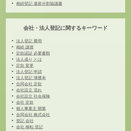
相続登記 遺産分割協議書
会社・法人登記に関するキーワード
法人登記 費用
相続 譲渡
定款認証 必要書類
法人成り とは
定款 変更
法人登記 申請
法人登記 簿謄本
合同会社 定款
会社設立 流れ
会社設立 社会保険
会社 定款
個人事業主 開業
合同会社 株式会社
登記 会社
会社 移転 登記