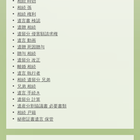
相続 時効
相続 孫
相続 権利
遺言書 検認
遺贈 相続
遺留分 侵害額請求権
遺言 動画
遺贈 死因贈与
贈与 相続
遺留分 改正
離婚 相続
遺言 執行者
相続 遺留分 兄弟
兄弟 相続
遺言 手続き
遺留分 計算
遺産分割協議書 必要書類
相続 戸籍
秘密証書遺言 保管