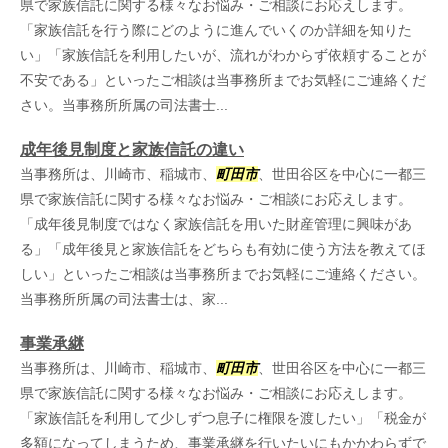
県で家族信託に関する様々なお悩み・ご相談にお応えします。
「家族信託を行う際にどのように進んでいくのか詳細を知りた
い」「家族信託を利用したいが、流れがわからず依頼することが
不安である」といったご相談は当事務所までお気軽にご連絡くだ
さい。当事務所所属の司法書士...
成年後見制度と家族信託の違い
当事務所は、川崎市、稲城市、
町田市
、世田谷区を中心に一都三
県で家族信託に関する様々なお悩み・ご相談にお応えします。
「成年後見制度ではなく家族信託を用いた財産管理に興味があ
る」「成年後見と家族信託をどちらも有効に使う方法を教えてほ
しい」といったご相談は当事務所までお気軽にご連絡ください。
当事務所所属の司法書士は、家...
事業承継
当事務所は、川崎市、稲城市、
町田市
、世田谷区を中心に一都三
県で家族信託に関する様々なお悩み・ご相談にお応えします。
「家族信託を利用して少しずつ息子に権限を渡したい」「税金が
多額になってしまうため、事業承継を行いたいにもかかわらずで