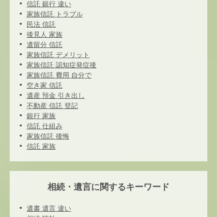
信託 銀行 違い
家族信託 トラブル
民法 信託
後見人 家族
遺留分 信託
家族信託 デメリット
家族信託 認知症発症後
家族信託 費用 自分で
空き家 信託
遺産 預金 引き出し
不動産 信託 登記
銀行 家族
信託 仕組み
家族信託 後悔
信託 家族
相続・遺言に関するキーワード
遺書 遺言 違い