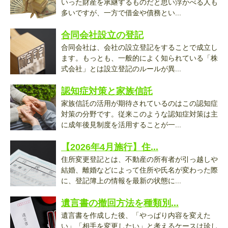
いった財産を承継するものだと思い浮かべる人も
多いですが、一方で借金や債務とい...
合同会社設立の登記
合同会社は、会社の設立登記をすることで成立し
ます。もっとも、一般的によく知られている「株
式会社」とは設立登記のルールが異...
認知症対策と家族信託
家族信託の活用が期待されているのはこの認知症
対策の分野です。従来このような認知症対策は主
に成年後見制度を活用することが一...
【2026年4月施行】住...
住所変更登記とは、不動産の所有者が引っ越しや
結婚、離婚などによって住所や氏名が変わった際
に、登記簿上の情報を最新の状態に...
遺言書の撤回方法を種類別...
遺言書を作成した後、「やっぱり内容を変えた
い」「相手を変更したい」と考えるケースは珍し