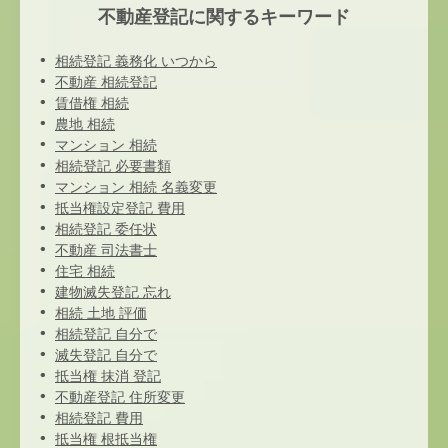
不動産登記に関するキーワード
相続登記 義務化 いつから
不動産 相続登記
賃借権 相続
農地 相続
マンション 相続
相続登記 必要書類
マンション 相続 名義変更
抵当権設定登記 費用
相続登記 委任状
不動産 司法書士
住宅 相続
建物滅失登記 忘れ
相続 土地 評価
相続登記 自分で
滅失登記 自分で
抵当権 抹消 登記
不動産登記 住所変更
相続登記 費用
抵当権 根抵当権