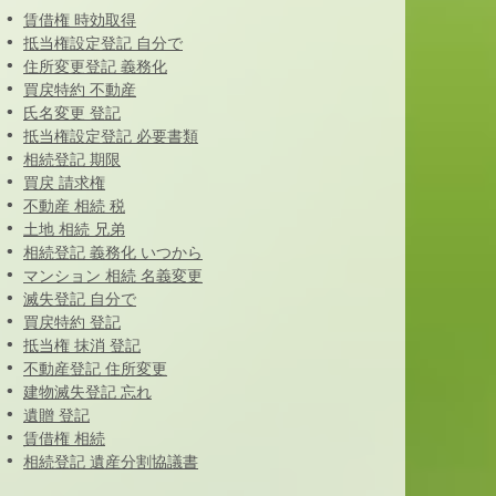
賃借権 時効取得
抵当権設定登記 自分で
住所変更登記 義務化
買戻特約 不動産
氏名変更 登記
抵当権設定登記 必要書類
相続登記 期限
買戻 請求権
不動産 相続 税
土地 相続 兄弟
相続登記 義務化 いつから
マンション 相続 名義変更
滅失登記 自分で
買戻特約 登記
抵当権 抹消 登記
不動産登記 住所変更
建物滅失登記 忘れ
遺贈 登記
賃借権 相続
相続登記 遺産分割協議書