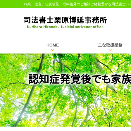
相続、遺言、任意後見、成年後見のご相談は経験豊かな司法書士へ
HOME
主な取扱業務
認知症発覚後でも家族