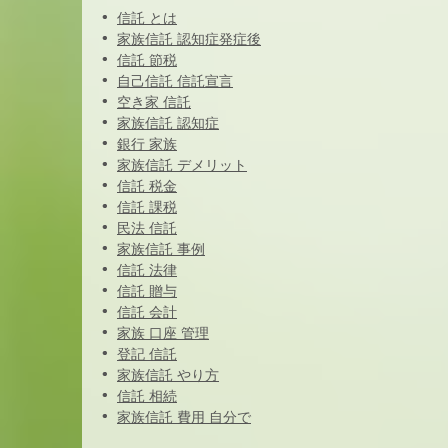
信託 とは
家族信託 認知症発症後
信託 節税
自己信託 信託宣言
空き家 信託
家族信託 認知症
銀行 家族
家族信託 デメリット
信託 税金
信託 課税
民法 信託
家族信託 事例
信託 法律
信託 贈与
信託 会計
家族 口座 管理
登記 信託
家族信託 やり方
信託 相続
家族信託 費用 自分で