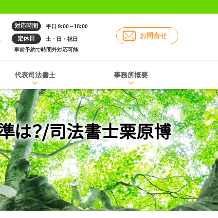
対応時間
平日 9:00～18:00
6
お問合せ
定休日
土・日・祝日
事前予約で時間外対応可能
代表司法書士
事務所概要
準は？/司法書士栗原博