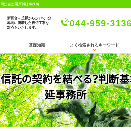
│司法書士栗原博延事務所
新百合ヶ丘駅から歩いて3分！
044-959-313
地元に密着した親切丁寧な
対応をいたします。
基礎知識
よく検索されるキーワード
信託の契約を結べる？判断基
延事務所