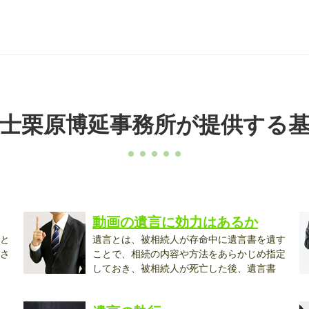
士栗原博延事務所が提供する
動画の遺言に効力はあるか
と
遺言とは、被相続人が存命中に遺言書を遺す
さ
ことで、相続の内容や方法をあらかじめ指定
しておき、被相続人が死亡した後、遺言書
に...
で.