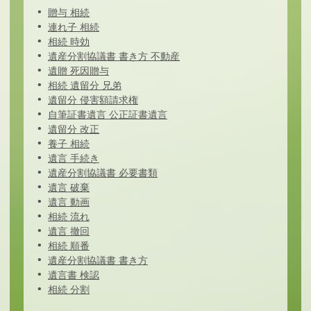
贈与 相続
連れ子 相続
相続 時効
遺産分割協議書 書き方 不動産
遺贈 死因贈与
相続 遺留分 兄弟
遺留分 侵害額請求権
自筆証書遺言 公正証書遺言
遺留分 改正
養子 相続
遺言 手続き
遺産分割協議書 必要書類
遺言 破棄
遺言 動画
相続 流れ
遺言 撤回
相続 順番
遺産分割協議書 書き方
遺言書 検認
相続 分割