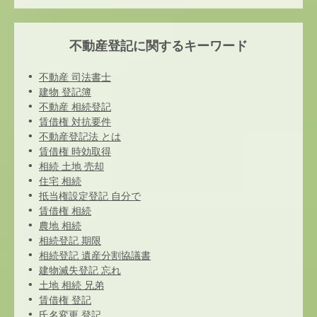
不動産登記に関するキーワード
不動産 司法書士
建物 登記簿
不動産 相続登記
賃借権 対抗要件
不動産登記法 とは
賃借権 時効取得
相続 土地 売却
住宅 相続
抵当権設定登記 自分で
賃借権 相続
農地 相続
相続登記 期限
相続登記 遺産分割協議書
建物滅失登記 忘れ
土地 相続 兄弟
賃借権 登記
氏名変更 登記