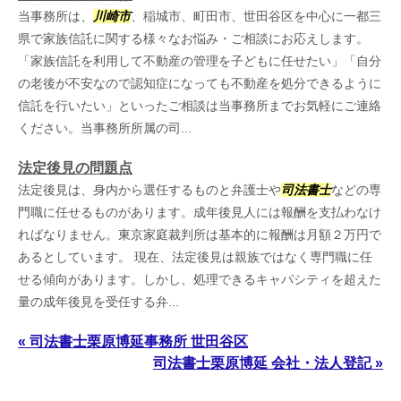
当事務所は、
川崎市
、稲城市、町田市、世田谷区を中心に一都三
県で家族信託に関する様々なお悩み・ご相談にお応えします。
「家族信託を利用して不動産の管理を子どもに任せたい」「自分
の老後が不安なので認知症になっても不動産を処分できるように
信託を行いたい」といったご相談は当事務所までお気軽にご連絡
ください。当事務所所属の司...
法定後見の問題点
法定後見は、身内から選任するものと弁護士や
司法書士
などの専
門職に任せるものがあります。成年後見人には報酬を支払わなけ
ればなりません。東京家庭裁判所は基本的に報酬は月額２万円で
あるとしています。 現在、法定後見は親族ではなく専門職に任
せる傾向があります。しかし、処理できるキャパシティを超えた
量の成年後見を受任する弁...
« 司法書士栗原博延事務所 世田谷区
司法書士栗原博延 会社・法人登記 »