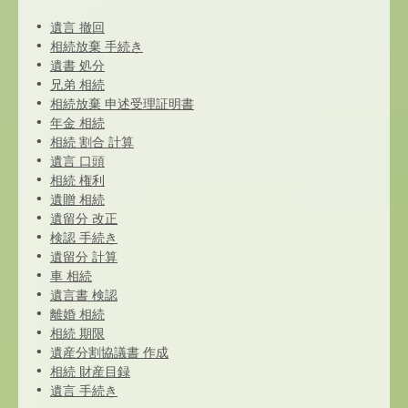
遺言 撤回
相続放棄 手続き
遺書 処分
兄弟 相続
相続放棄 申述受理証明書
年金 相続
相続 割合 計算
遺言 口頭
相続 権利
遺贈 相続
遺留分 改正
検認 手続き
遺留分 計算
車 相続
遺言書 検認
離婚 相続
相続 期限
遺産分割協議書 作成
相続 財産目録
遺言 手続き