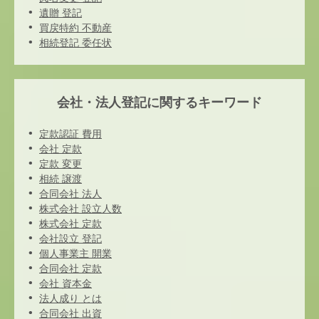
遺贈 登記
買戻特約 不動産
相続登記 委任状
会社・法人登記に関するキーワード
定款認証 費用
会社 定款
定款 変更
相続 譲渡
合同会社 法人
株式会社 設立人数
株式会社 定款
会社設立 登記
個人事業主 開業
合同会社 定款
会社 資本金
法人成り とは
合同会社 出資