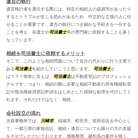
遺言の執行
遺言執行者を選任する際には、特定の相続人の贔屓等があったり
するとトラブルが生じる恐れがあるため、中立的な立場の人に任
せることが重要です。遺言の執行につき細かな手続きを一任する
ことを考え、弁護士や
司法書士
等の専門家に依頼することも多く
なっています。
相続を司法書士に依頼するメリット
そこで、このような相続問題について自分の代わりに行う士業で
ある
司法書士
を紹介していこうと思います。
司法書士
と
は？？？簡単に言えば、
司法書士
は不動産登記のプロフェッショ
ナルです。つまり、相続の際に必要な相続不動産の所有権移転登
記や抵当権抹消登記申請をはじめとした煩雑な処理を代行してく
れます。それだけではなく、相続...
会社設立の流れ
当原事務所では、
川崎市
、稲城市、町田市、世田谷区を中心とし
て、一都三県の家族信託、相続・遺言についてお困りの方の支援
をさせていただいております。債務整理、裁判系の案件を除く、