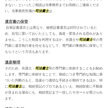
きない」といったご相談は当事務所までお気軽にご連絡くださ
い。当事務所所属の
司法書士
は...
遺言書の保管
自筆証書遺言とは異なり、秘密証書遺言は封印されているた
め、自宅に置いておいたとしても、偽造・変造される恐れがあり
ません。こうした制度を利用するほか、弁護士や
司法書士
等の専
門家に遺言執行者を任せるなどして、専門家の事務所に保管して
もらうという方法もあります。
遺産整理
そのため、弁護士・
司法書士
等の専門家に依頼することをお勧め
します。専門家に依頼することで、相続につき専門的な知識に基
づいた判断のもと、迅速かつ適切な手続きが期待できるほか、特
に
司法書士
は、相続登記のプロであるといえ、相続財産に不動産
が含まれる場合にも、相続登記まで一括したサポートが受けられ
ます。