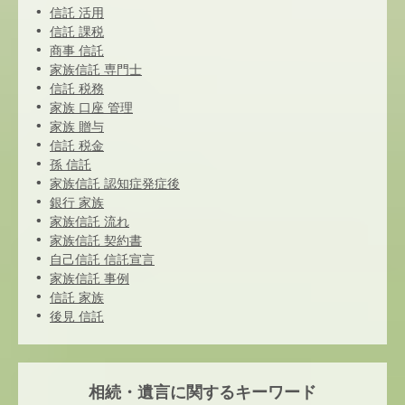
信託 活用
信託 課税
商事 信託
家族信託 専門士
信託 税務
家族 口座 管理
家族 贈与
信託 税金
孫 信託
家族信託 認知症発症後
銀行 家族
家族信託 流れ
家族信託 契約書
自己信託 信託宣言
家族信託 事例
信託 家族
後見 信託
相続・遺言に関するキーワード