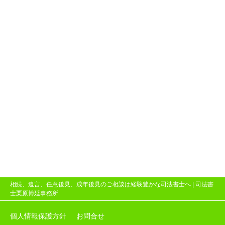
相続、遺言、任意後見、成年後見のご相談は経験豊かな司法書士へ |
司法書
士栗原博延事務所
個人情報保護方針
お問合せ