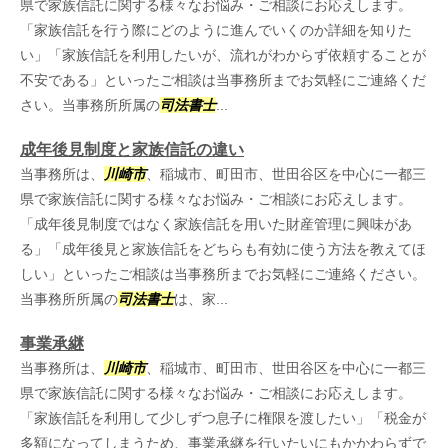
県で家族信託に関する様々なお悩み・ご相談にお応えします。
「家族信託を行う際にどのように進んでいくのか詳細を知りた
い」「家族信託を利用したいが、流れがわからず依頼することが
不安である」といったご相談は当事務所までお気軽にご連絡くだ
さい。当事務所所属の
司法書士
...
成年後見制度と家族信託の違い
当事務所は、
川崎市
、稲城市、町田市、世田谷区を中心に一都三
県で家族信託に関する様々なお悩み・ご相談にお応えします。
「成年後見制度ではなく家族信託を用いた財産管理に興味があ
る」「成年後見と家族信託をどちらも有効に使う方法を教えてほ
しい」といったご相談は当事務所までお気軽にご連絡ください。
当事務所所属の
司法書士
は、家...
事業承継
当事務所は、
川崎市
、稲城市、町田市、世田谷区を中心に一都三
県で家族信託に関する様々なお悩み・ご相談にお応えします。
「家族信託を利用して少しずつ息子に権限を渡したい」「税金が
多額になってしまうため、事業承継を行いたいにもかかわらずで