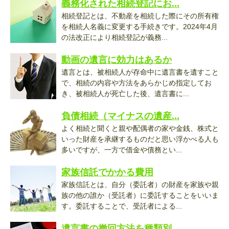
義務化された相続登記にお...
相続登記とは、不動産を相続した際にその所有権
を相続人名義に変更する手続きです。2024年4月
の法改正により相続登記が義務...
動画の遺言に効力はあるか
遺言とは、被相続人が存命中に遺言書を遺すこと
で、相続の内容や方法をあらかじめ指定してお
き、被相続人が死亡した後、遺言書に...
負債相続（マイナスの遺産...
よく相続と聞くと親や配偶者の家や金銭、株式と
いった財産を承継するものだと思い浮かべる人も
多いですが、一方で借金や債務とい...
家族信託でかかる費用
家族信託とは、自分（委託者）の財産を家族や親
族の他の誰か（受託者）に委託することをいいま
す。委託することで、受託者による...
遺言書の撤回方法を種類別...