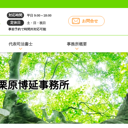
対応時間
平日 9:00～18:00
6
お問合せ
定休日
土・日・祝日
事前予約で時間外対応可能
代表司法書士
事務所概要
士栗原博延事務所