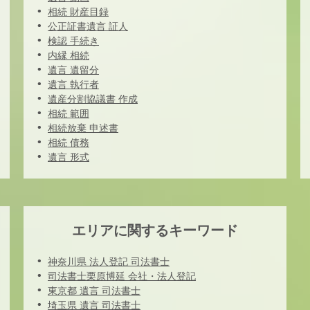
相続 財産目録
公正証書遺言 証人
検認 手続き
内縁 相続
遺言 遺留分
遺言 執行者
遺産分割協議書 作成
相続 範囲
相続放棄 申述書
相続 債務
遺言 形式
エリアに関するキーワード
神奈川県 法人登記 司法書士
司法書士栗原博延 会社・法人登記
東京都 遺言 司法書士
埼玉県 遺言 司法書士