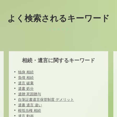
よく検索されるキーワード
相続・遺言に関するキーワード
独身 相続
負債 相続
遺言 破棄
遺書 処分
遺贈 死因贈与
自筆証書遺言保管制度 デメリット
遺書 遺言 違い
根抵当権 相続
遺言 動画