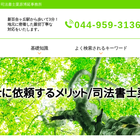
│司法書士栗原博延事務所
新百合ヶ丘駅から歩いて3分！
044-959-313
地元に密着した親切丁寧な
対応をいたします。
基礎知識
よく検索されるキーワード
に依頼するメリット/司法書