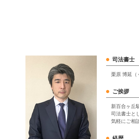
司法書士
栗原 博延（
ご挨拶
新百合ヶ丘
司法書士と
気軽にご相
経歴