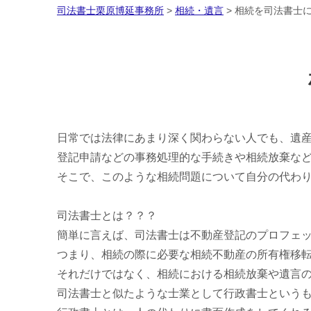
司法書士栗原博延事務所
>
相続・遺言
>
相続を司法書士
日常では法律にあまり深く関わらない人でも、遺
登記申請などの事務処理的な手続きや相続放棄な
そこで、このような相続問題について自分の代わ
司法書士とは？？？
簡単に言えば、司法書士は不動産登記のプロフェ
つまり、相続の際に必要な相続不動産の所有権移
それだけではなく、相続における相続放棄や遺言
司法書士と似たような士業として行政書士という