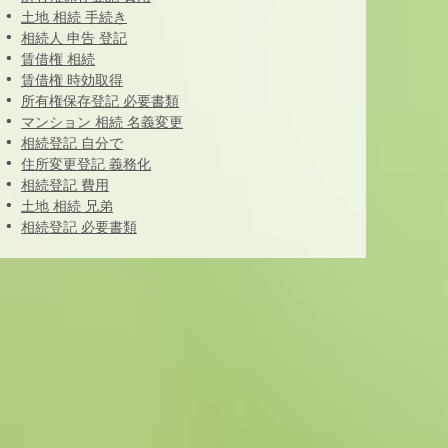
土地 相続 手続き
相続人 申告 登記
賃借権 相続
賃借権 時効取得
所有権保存登記 必要書類
マンション 相続 名義変更
相続登記 自分で
住所変更登記 義務化
相続登記 費用
土地 相続 兄弟
相続登記 必要書類