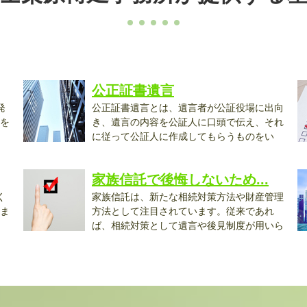
公正証書遺言
発
公正証書遺言とは、遺言者が公証役場に出向
を
き、遺言の内容を公証人に口頭で伝え、それ
に従って公証人に作成してもらうものをい
い...
と.
家族信託で後悔しないため...
く
家族信託は、新たな相続対策方法や財産管理
ま
方法として注目されています。従来であれ
ば、相続対策として遺言や後見制度が用いら
れ...
に.