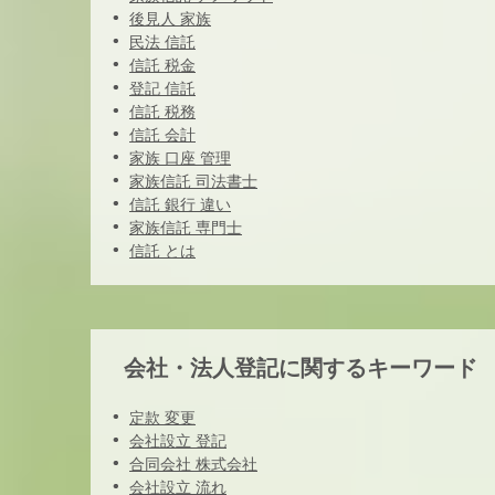
後見人 家族
民法 信託
信託 税金
登記 信託
信託 税務
信託 会計
家族 口座 管理
家族信託 司法書士
信託 銀行 違い
家族信託 専門士
信託 とは
会社・法人登記に関するキーワード
定款 変更
会社設立 登記
合同会社 株式会社
会社設立 流れ