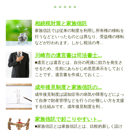
相続税対策と家族信託
家族信託では従来の制度を利用し所有権の移転を
行うなどといったものとは異なり、受益権の移転
などが行われます。しかし税法の考...
川崎市の遺言書は司法書士...
■遺言とは遺言とは、自分の死後に効力を発生さ
せるため、生前にあらかじめ意思表示をしておく
ことです。遺言書を作成しておくこ...
成年後見制度と家族信託の...
成年後見制度は認知症等の病気や障害などによっ
て自身で財産管理などを行うのが難しい方を支援
する仕組みです。成年後見制度を利...
家族信託で起こりやすいト...
■家族信託とは家族信託とは、比較的新しく設け