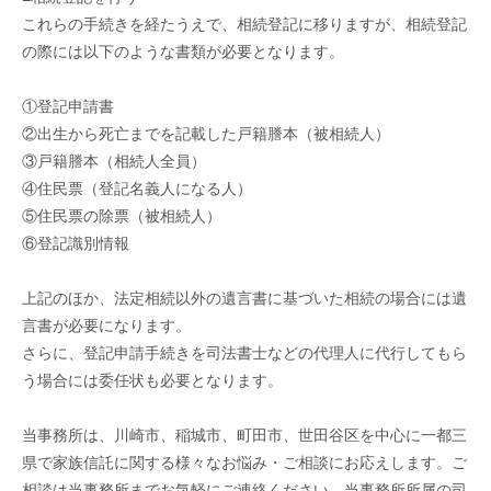
これらの手続きを経たうえで、相続登記に移りますが、相続登記
の際には以下のような書類が必要となります。
①登記申請書
②出生から死亡までを記載した戸籍謄本（被相続人）
③戸籍謄本（相続人全員）
④住民票（登記名義人になる人）
⑤住民票の除票（被相続人）
⑥登記識別情報
上記のほか、法定相続以外の遺言書に基づいた相続の場合には遺
言書が必要になります。
さらに、登記申請手続きを司法書士などの代理人に代行してもら
う場合には委任状も必要となります。
当事務所は、川崎市、稲城市、町田市、世田谷区を中心に一都三
県で家族信託に関する様々なお悩み・ご相談にお応えします。ご
相談は当事務所までお気軽にご連絡ください。当事務所所属の司