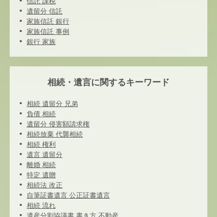
信託 課税
遺留分 信託
家族信託 銀行
家族信託 事例
銀行 家族
相続・遺言に関するキーワード
相続 遺留分 兄弟
負債 相続
遺留分 侵害額請求権
相続放棄 代襲相続
相続 権利
遺言 遺留分
離婚 相続
特定 遺贈
相続法 改正
自筆証書遺言 公正証書遺言
相続 流れ
遺産分割協議書 書き方 不動産