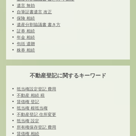
遺言 無効
自筆証書遺言 改正
保険 相続
遺産分割協議書 書き方
証券 相続
年金 相続
包括 遺贈
株券 相続
不動産登記に関するキーワード
抵当権設定登記 費用
不動産 相続 税
賃借権 登記
抵当権 根抵当権
不動産登記 住所変更
抵当権 設定
所有権保存登記 費用
賃借権 相続