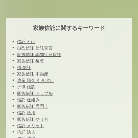
家族信託に関するキーワード
信託 とは
自己信託 信託宣言
家族信託 認知症発症後
家族信託 後悔
孫 信託
家族信託 不動産
遺産 預金 引き出し
子供 信託
家族信託 トラブル
信託 仕組み
家族信託 専門士
信託 活用
家族信託 やり方
信託 メリット
信託 法人