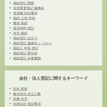
相続登記 期限
住所変更登記 義務化
賃借権 対抗要件
相続 土地 売却
農地 相続
買戻特約 登記
住宅 相続
相続登記 自分で
相続登記 義務化 いつから
相続人 申告 登記
相続登記 委任状
相続登記 必要書類
会社・法人登記に関するキーワード
定款 変更
株式会社 設立人数
起業 仕方
合同会社 登記事項