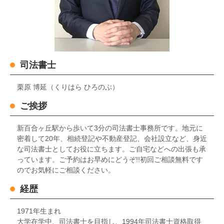
司法書士
栗原 博延（くりはら ひろのぶ）
ご挨拶
新百合ヶ丘駅から歩いて3分の司法書士事務所です。地元に
密着して20年、相続登記や不動産登記、会社設立など、身近
な司法書士としてお役に立ちます。ご自宅などへの出張も承
っています。ご予約はお早めにどうぞ!!初回ご相談無料です
のでお気軽にご相談ください。
経歴
1971年生まれ
大学在学中、司法書士を目指し、1994年司法書士資格取得