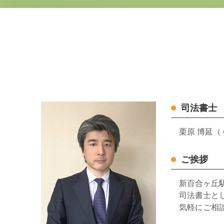
司法書士
栗原 博延（
ご挨拶
新百合ヶ丘
司法書士と
気軽にご相