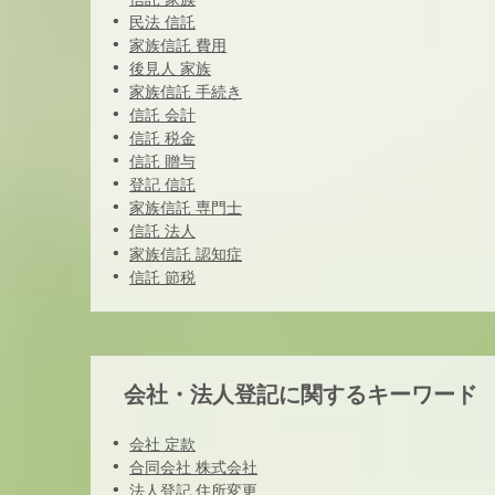
民法 信託
家族信託 費用
後見人 家族
家族信託 手続き
信託 会計
信託 税金
信託 贈与
登記 信託
家族信託 専門士
信託 法人
家族信託 認知症
信託 節税
会社・法人登記に関するキーワード
会社 定款
合同会社 株式会社
法人登記 住所変更