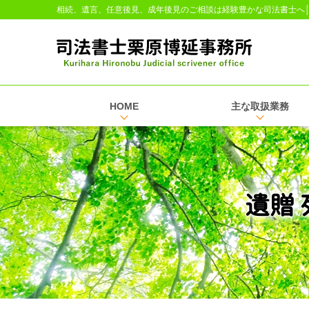
相続、遺言、任意後見、成年後見のご相談は経験豊かな司法書士へ
HOME
主な取扱業務
遺贈