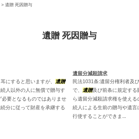
>
遺贈 死因贈与
遺贈 死因贈与
遺留分減殺請求
を耳にすると思いますが、
遺贈
民法1031条:遺留分権利者
相続人以外の人に無償で贈与す
で、
遺贈
及び前条に規定する
ず必要となるものではありませ
ら遺留分減殺請求権を使える
相続分に従って財産を承継する
続人による生前の贈与や遺言
行使することができま...