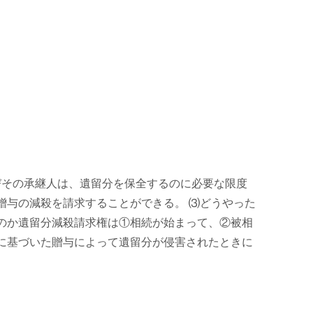
及びその承継人は、遺留分を保全するのに必要な限度
贈与の減殺を請求することができる。 ⑶どうやった
のか遺留分減殺請求権は①相続が始まって、②被相
に基づいた贈与によって遺留分が侵害されたときに