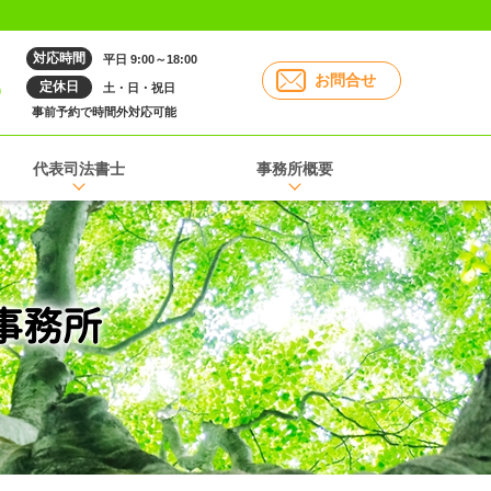
対応時間
平日 9:00～18:00
6
お問合せ
定休日
土・日・祝日
事前予約で時間外対応可能
代表司法書士
事務所概要
事務所