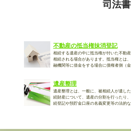
司法書
不動産の抵当権抹消登記
相続する遺産の中に抵当権が付いた不動産
相続される場合があります。抵当権とは、
融機関等に借金をする場合に債権者側（金
融...
遺産整理
遺産整理とは、一般に、被相続人が遺した
続財産について、遺産の分割を行ったり、
続登記や預貯金口座の名義変更等の法的な
手...