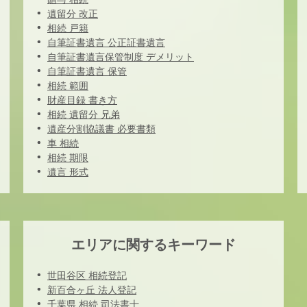
遺留分 改正
相続 戸籍
自筆証書遺言 公正証書遺言
自筆証書遺言保管制度 デメリット
自筆証書遺言 保管
相続 範囲
財産目録 書き方
相続 遺留分 兄弟
遺産分割協議書 必要書類
車 相続
相続 期限
遺言 形式
エリアに関するキーワード
世田谷区 相続登記
新百合ヶ丘 法人登記
千葉県 相続 司法書士