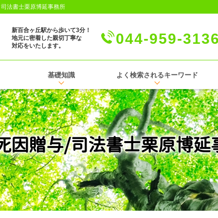
│司法書士栗原博延事務所
新百合ヶ丘駅から歩いて3分！
044-959-313
地元に密着した親切丁寧な
対応をいたします。
基礎知識
よく検索されるキーワード
 死因贈与/司法書士栗原博延