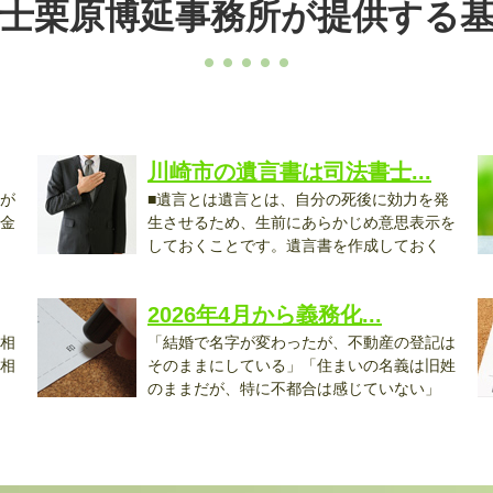
士栗原博延事務所が提供する
川崎市の遺言書は司法書士...
が
■遺言とは遺言とは、自分の死後に効力を発
金
生させるため、生前にあらかじめ意思表示を
しておくことです。遺言書を作成しておく
こ...
発.
2026年4月から義務化...
相
「結婚で名字が変わったが、不動産の登記は
相
そのままにしている」「住まいの名義は旧姓
のままだが、特に不都合は感じていない」
と...
で.