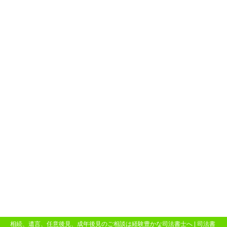
相続、遺言、任意後見、成年後見のご相談は経験豊かな司法書士へ |
司法書