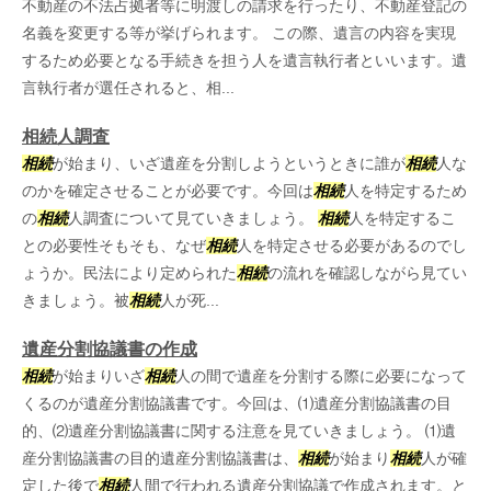
不動産の不法占拠者等に明渡しの請求を行ったり、不動産登記の
名義を変更する等が挙げられます。 この際、遺言の内容を実現
するため必要となる手続きを担う人を遺言執行者といいます。遺
言執行者が選任されると、相...
相続人調査
相続
が始まり、いざ遺産を分割しようというときに誰が
相続
人な
のかを確定させることが必要です。今回は
相続
人を特定するため
の
相続
人調査について見ていきましょう。
相続
人を特定するこ
との必要性そもそも、なぜ
相続
人を特定させる必要があるのでし
ょうか。民法により定められた
相続
の流れを確認しながら見てい
きましょう。被
相続
人が死...
遺産分割協議書の作成
相続
が始まりいざ
相続
人の間で遺産を分割する際に必要になって
くるのが遺産分割協議書です。今回は、⑴遺産分割協議書の目
的、⑵遺産分割協議書に関する注意を見ていきましょう。 ⑴遺
産分割協議書の目的遺産分割協議書は、
相続
が始まり
相続
人が確
定した後で
相続
人間で行われる遺産分割協議で作成されます。と