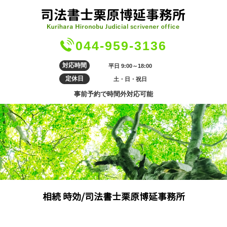
044-959-3136
対応時間
平日 9:00～18:00
定休日
土・日・祝日
事前予約で時間外対応可能
相続 時効/司法書士栗原博延事務所