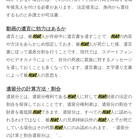
年後見人を付ける必要があります。 法定後見は、身内から選任
するものと弁護士や司法書...
動画の遺言に効力はあるか
遺言とは、被
相続
人が存命中に遺言書を遺すことで、
相続
の内容
や方法をあらかじめ指定しておき、被
相続
人が死亡した後、遺言
書に従って遺産分割を行うことです。現代では、スマートフォン
やビデオカメラによって、自分の死後に親族に対するメッセージ
を遺しておくことも多くなっています。遺言書は、文字通り文書
によって被
相続
人の意思を...
遺留分の計算方法・割合
遺留分とは、遺留分権利である
相続
人に対して
相続
財産の法定の
割合を留保しておくことです。遺留分権利者は、遺留分の割合で
財産を最低限
相続
できます。遺留分は、すべての
相続
人に認めら
れるわけではなく、被
相続
人の兄弟姉妹以外の
相続
人と子が死亡
している場合はその代襲
相続
人にのみ認められます。 ・遺留分
の計算と割合遺留分は、「...