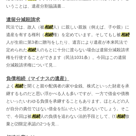
いうことは、遺産分割協議書...
遺留分減殺請求
民法では、故人（被
相続
人）に親しい親族（例えば、子や親）に
遺産を有する権利（
相続
権）を定めています。そしてもし被
相続
人が生前に第3者に贈与をしたり、遺言により遺産が本来民法で
定められた
相続
人のもとに十分に渡らない場合は遺留分減殺請求
権を行使することができます（民法1031条）。今回はこの遺留
分減殺請求権について見...
負債相続（マイナスの遺産）
よく
相続
と聞くと親や配偶者の家や金銭、株式といった財産を承
継するものだと思い浮かべる人も多いですが、一方で借金や債務
といったいわゆる負債を承継することもあります。ほとんどの人
が自分の責任ではない借金を払いたいと思わないでしょう。そこ
で、今回は被
相続
人の負債を追わない法的手段として、⑴
相続
放
棄と⑵限定承認の2つを見...