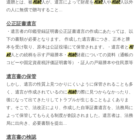
遺贈とは、被
相続
人が、遺言によって財産を
相続
人や
相続
人以外
の人に無償で贈与すること...
公正証書遺言
・遺言者の印鑑登録証明書公正証書遺言の作成にあたっては、以
下の書類が必要となります。 作成した遺言書につき、正本と謄
本を受け取り、原本は公証役場にて保管されます。・遺言者と
相
続
人との続柄を示す戸籍謄本・
相続
財産についての資料（通帳の
コピーや固定資産税評価証明書等）・証人の戸籍謄本や住民票等
遺言書の保管
しかし、遺言の性質上見つかりにくいように保管されることも多
く、遺言が作成されているのに
相続
の際に見つからなかったり、
後になって出てきたりしてトラブルが生じることもよくありま
す。そこで、法改正により、作成した自筆証書遺言を、法務局に
よって保管してもらえる制度が創設されました。遺言者は、法務
局に出向き、必要書類を提出...
遺言書の検認