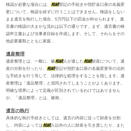
検認が必要な場合には、
相続
登記の手続きや預貯金口座の名義変
更について、検認を経ずに行うことはできません。検認をしない
まま遺言を執行した場合、5万円以下の罰金が科せられます。 遺
言書の検認の大まかな流れは以下の通りです。まず、遺言書の検
認申立書および当事者目録を作成します。そして、それらをその
他必要書類とともに家庭...
遺産整理
遺産整理とは、一般に、被
相続
人が遺した
相続
財産について、遺
産の分割を行ったり、
相続
登記や預貯金口座の名義変更等の法的
な手続きを行う等して、法律的な処理をすることを指します。遺
産整理は「遺品整理」と混同されてしまうことがよくあります。
明確な境界によって定義が区別されているわけではありません
が、「遺品整理」とは、被相...
遺言の執行
具体的な執行手続きとしては、遺言の内容に従って財産を分割
し、内容によっては
相続
人以外の人に財産を引き渡したり、また