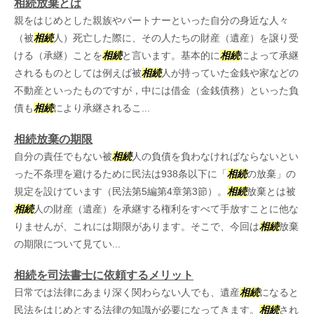
相続放棄とは
親をはじめとした親族やパートナーといった自分の身近な人々
（被
相続
人）死亡した際に、その人たちの財産（遺産）を譲り受
ける（承継）ことを
相続
と言います。基本的に
相続
によって承継
されるものとしては例えば被
相続
人が持っていた金銭や家などの
不動産といったものですが，中には借金（金銭債務）といった負
債も
相続
により承継されるこ...
相続放棄の期限
自分の責任でもない被
相続
人の負債を負わなければならないとい
った不条理を避けるために民法は938条以下に「
相続
の放棄」の
規定を設けています（民法第5編第4章第3節）。
相続
放棄とは被
相続
人の財産（遺産）を承継する権利をすべて手放すことに他な
りませんが、これには期限があります。そこで、今回は
相続
放棄
の期限について見てい...
相続を司法書士に依頼するメリット
日常では法律にあまり深く関わらない人でも、遺産
相続
になると
民法をはじめとする法律の知識が必要になってきます。
相続
され