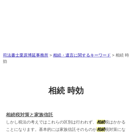
司法書士栗原博延事務所
>
相続・遺言に関するキーワード
>
相続 時
効
相続 時効
相続税対策と家族信託
しかし税法の考えではこれらの区別は行われず、
相続
税はかかる
ことになります。基本的には家族信託そのものが
相続
税対策にな