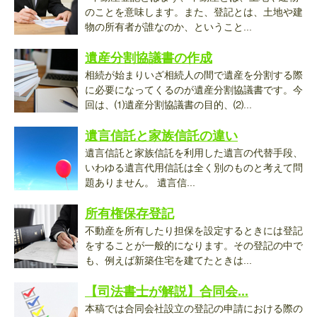
のことを意味します。また、登記とは、土地や建
物の所有者が誰なのか、ということ...
遺産分割協議書の作成
相続が始まりいざ相続人の間で遺産を分割する際
に必要になってくるのが遺産分割協議書です。今
回は、⑴遺産分割協議書の目的、⑵...
遺言信託と家族信託の違い
遺言信託と家族信託を利用した遺言の代替手段、
いわゆる遺言代用信託は全く別のものと考えて問
題ありません。 遺言信...
所有権保存登記
不動産を所有したり担保を設定するときには登記
をすることが一般的になります。その登記の中で
も、例えば新築住宅を建てたときは...
【司法書士が解説】合同会...
本稿では合同会社設立の登記の申請における際の