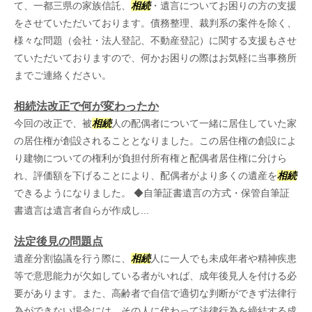
て、一都三県の家族信託、
相続
・遺言についてお困りの方の支援
をさせていただいております。債務整理、裁判系の案件を除く、
様々な問題（会社・法人登記、不動産登記）に関する支援もさせ
ていただいておりますので、何かお困りの際はお気軽に当事務所
までご連絡ください。
相続法改正で何が変わったか
今回の改正で、被
相続
人の配偶者について一緒に居住していた家
の居住権が創設されることとなりました。この居住権の創設によ
り建物についての権利が負担付所有権と配偶者居住権に分けら
れ、評価額を下げることにより、配偶者がより多くの遺産を
相続
できるようになりました。 ◆自筆証書遺言の方式・保管自筆証
書遺言は遺言者自らが作成し...
法定後見の問題点
遺産分割協議を行う際に、
相続
人に一人でも未成年者や精神疾患
等で意思能力が欠如している者がいれば、成年後見人を付ける必
要があります。また、高齢者で自信で適切な判断ができず法律行
為ができない場合には、その人に代わって法律行為を締結する成