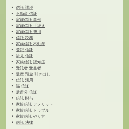
信託 課税
不動産 信託
家族信託 事例
家族信託 手続き
家族信託 費用
信託 税務
家族信託 不動産
登記 信託
後見 信託
家族信託 認知症
受託者 受益者
遺産 預金 引き出し
信託 活用
孫 信託
遺留分 信託
信託 贈与
家族信託 デメリット
家族信託 トラブル
家族信託 やり方
信託 法律