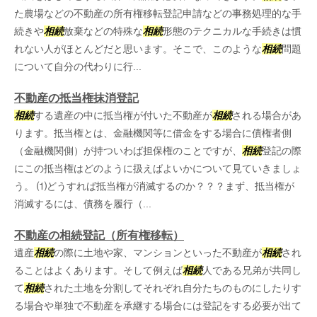
た農場などの不動産の所有権移転登記申請などの事務処理的な手
続きや
相続
放棄などの特殊な
相続
形態のテクニカルな手続きは慣
れない人がほとんどだと思います。そこで、このような
相続
問題
について自分の代わりに行...
不動産の抵当権抹消登記
相続
する遺産の中に抵当権が付いた不動産が
相続
される場合があ
ります。抵当権とは、金融機関等に借金をする場合に債権者側
（金融機関側）が持ついわば担保権のことですが、
相続
登記の際
にこの抵当権はどのように扱えばよいかについて見ていきましょ
う。 ⑴どうすれば抵当権が消滅するのか？？？まず、抵当権が
消滅するには、債務を履行（...
不動産の相続登記（所有権移転）
遺産
相続
の際に土地や家、マンションといった不動産が
相続
され
ることはよくあります。そして例えば
相続
人である兄弟が共同し
て
相続
された土地を分割してそれぞれ自分たちのものにしたりす
る場合や単独で不動産を承継する場合には登記をする必要が出て