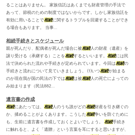
ることはありません。 家族信託はあくまでも財産管理の手法で
あって、節税のための制度ではないからです。しかし家族信託を
有効に用いることで
相続
に関するトラブルを回避することができ
る場合もあります。 当事...
相続手続きとスケジュール
親が死んだり、配偶者が死んだ場合に被
相続
人の財産（遺産）を
譲り受ける（承継する）ことを
相続
するといいます。
相続
には民
法で決められた流れや手続きが定められています。今回は
相続
の
手続きと流れについて見ていきましょう。 ⑴いつ
相続
が始まる
のか現在我が国の民法の下では
相続
は被
相続
人の死亡によっての
み始まります（民法882...
遺言書の作成
相続
にあたっては、
相続
人のうち誰がどの
相続
財産を引き継ぐの
か、揉めることがよくあります。こうした
相続
争いを防ぐために
も、生前に遺言書を作成しておくとよいでしょう。
相続
手続き
に触れると、よく「遺贈」という言葉を耳にすると思いますが、