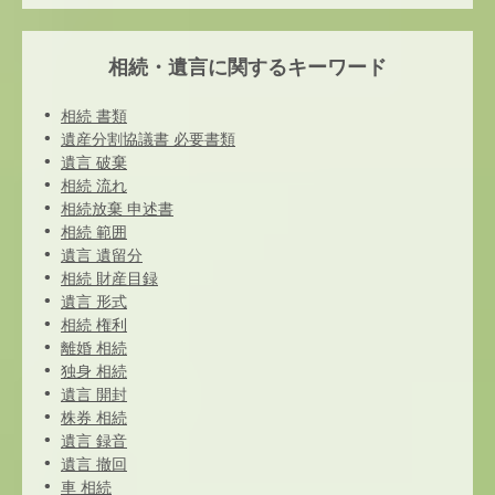
相続・遺言に関するキーワード
相続 書類
遺産分割協議書 必要書類
遺言 破棄
相続 流れ
相続放棄 申述書
相続 範囲
遺言 遺留分
相続 財産目録
遺言 形式
相続 権利
離婚 相続
独身 相続
遺言 開封
株券 相続
遺言 録音
遺言 撤回
車 相続