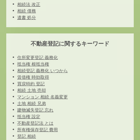
相続法 改正
相続 債務
遺書 処分
不動産登記に関するキーワード
住所変更登記 義務化
抵当権 根抵当権
相続登記 義務化 いつから
賃借権 時効取得
買戻特約 登記
相続 土地 売却
マンション 相続 名義変更
土地 相続 兄弟
建物滅失登記 忘れ
抵当権 設定
不動産登記法 とは
所有権保存登記 費用
登記 相続