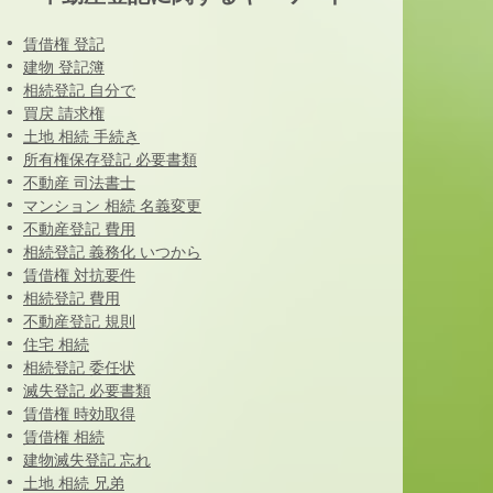
賃借権 登記
建物 登記簿
相続登記 自分で
買戻 請求権
土地 相続 手続き
所有権保存登記 必要書類
不動産 司法書士
マンション 相続 名義変更
不動産登記 費用
相続登記 義務化 いつから
賃借権 対抗要件
相続登記 費用
不動産登記 規則
住宅 相続
相続登記 委任状
滅失登記 必要書類
賃借権 時効取得
賃借権 相続
建物滅失登記 忘れ
土地 相続 兄弟