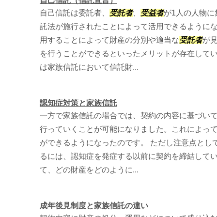
自己信託（信託宣言）
自己信託は委託者、
受託者
、
受益者
が1人の人物に
託法が施行されたことによって活用できるように
用することによって財産の分別や適当な
受託者
が
を行うことができるといったメリットが存在してい
は家族信託において信託財...
認知症対策と家族信託
一方で家族信託の場合では、契約の内容に基づい
行っていくことが可能になりました。これによっ
ができるようになったのです。 ただし注意点とし
るには、認知症を発症する以前に契約を締結して
て、どの財産をどのように...
成年後見制度と家族信託の違い