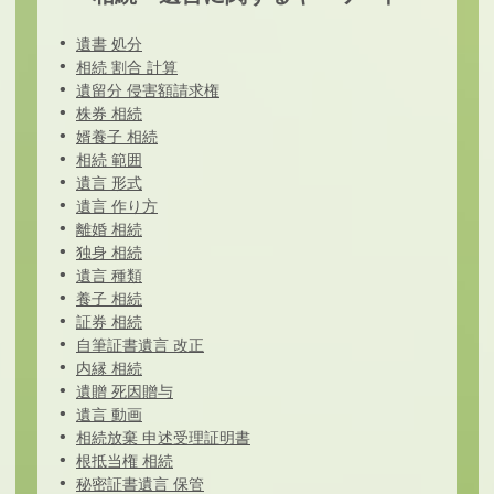
遺書 処分
相続 割合 計算
遺留分 侵害額請求権
株券 相続
婿養子 相続
相続 範囲
遺言 形式
遺言 作り方
離婚 相続
独身 相続
遺言 種類
養子 相続
証券 相続
自筆証書遺言 改正
内縁 相続
遺贈 死因贈与
遺言 動画
相続放棄 申述受理証明書
根抵当権 相続
秘密証書遺言 保管