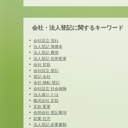
会社・法人登記に関するキーワード
会社設立 流れ
法人登記 簿謄本
法人登記 費用
法人登記 住所変更
会社 定款
会社設立 登記
登記 会社
会社 移転 登記
会社設立 社会保険
法人成り とは
株式会社 定款
定款 変更
合同会社 登記事項
起業 仕方
法人登記 必要書類