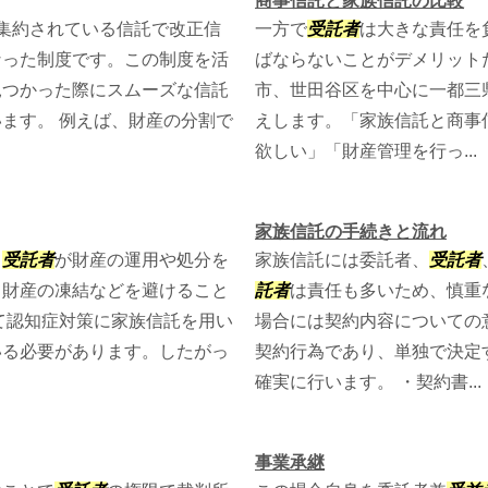
商事信託と家族信託の比較
集約されている信託で改正信
一方で
受託者
は大きな責任を
なった制度です。この制度を活
ばならないことがデメリット
見つかった際にスムーズな信託
市、世田谷区を中心に一都三
ます。 例えば、財産の分割で
えします。「家族信託と商事
欲しい」「財産管理を行っ...
家族信託の手続きと流れ
て
受託者
が財産の運用や処分を
家族信託には委託者、
受託者
て財産の凍結などを避けること
託者
は責任も多いため、慎重
て認知症対策に家族信託を用い
場合には契約内容についての
いる必要があります。したがっ
契約行為であり、単独で決定
確実に行います。 ・契約書...
事業承継