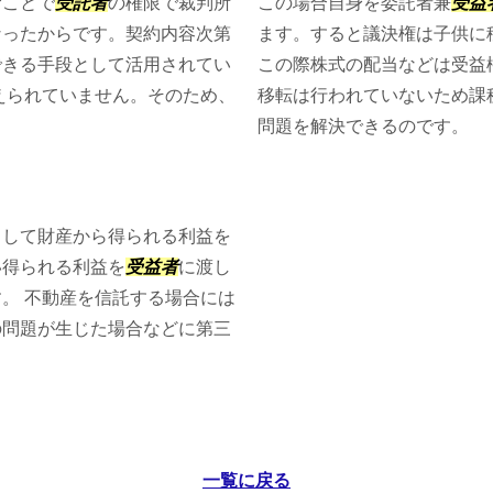
むことで
受託者
の権限で裁判所
この場合自身を委託者兼
受益
なったからです。契約内容次第
ます。すると議決権は子供に
できる手段として活用されてい
この際株式の配当などは受益
えられていません。そのため、
移転は行われていないため課
問題を解決できるのです。
として財産から得られる利益を
い得られる利益を
受益者
に渡し
。 不動産を信託する場合には
の問題が生じた場合などに第三
一覧に戻る