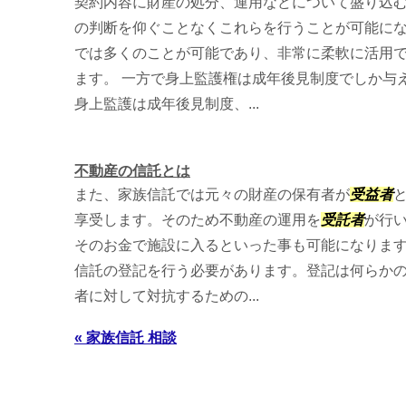
契約内容に財産の処分、運用などについて盛り込
の判断を仰ぐことなくこれらを行うことが可能に
では多くのことが可能であり、非常に柔軟に活用
ます。 一方で身上監護権は成年後見制度でしか与
身上監護は成年後見制度、...
不動産の信託とは
また、家族信託では元々の財産の保有者が
受益者
享受します。そのため不動産の運用を
受託者
が行
そのお金で施設に入るといった事も可能になります
信託の登記を行う必要があります。登記は何らか
者に対して対抗するための...
« 家族信託 相談