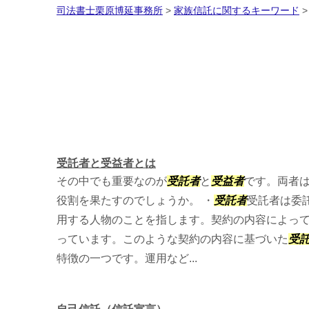
司法書士栗原博延事務所
>
家族信託に関するキーワード
受託者と受益者とは
その中でも重要なのが
受託者
と
受益者
です。両者
役割を果たすのでしょうか。 ・
受託者
受託者は委
用する人物のことを指します。契約の内容によっ
っています。このような契約の内容に基づいた
受
特徴の一つです。運用など...