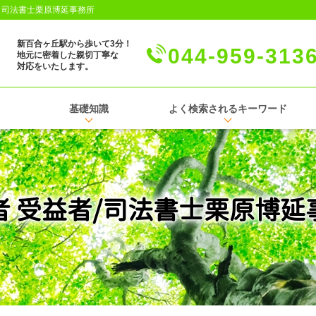
│司法書士栗原博延事務所
新百合ヶ丘駅から歩いて3分！
044-959-313
地元に密着した親切丁寧な
対応をいたします。
基礎知識
よく検索されるキーワード
者 受益者/司法書士栗原博延