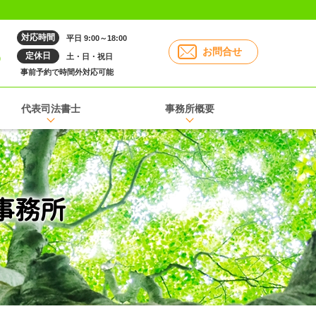
対応時間
平日 9:00～18:00
6
お問合せ
定休日
土・日・祝日
事前予約で時間外対応可能
代表司法書士
事務所概要
事務所