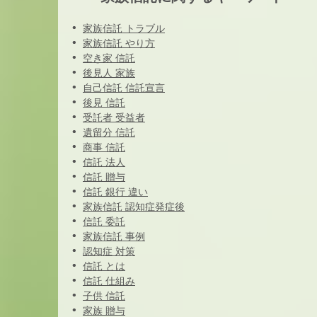
家族信託 トラブル
家族信託 やり方
空き家 信託
後見人 家族
自己信託 信託宣言
後見 信託
受託者 受益者
遺留分 信託
商事 信託
信託 法人
信託 贈与
信託 銀行 違い
家族信託 認知症発症後
信託 委託
家族信託 事例
認知症 対策
信託 とは
信託 仕組み
子供 信託
家族 贈与