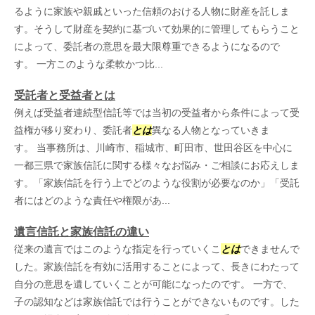
るように家族や親戚といった信頼のおける人物に財産を託しま
す。そうして財産を契約に基づいて効果的に管理してもらうこと
によって、委託者の意思を最大限尊重できるようになるので
す。 一方このような柔軟かつ比...
受託者と受益者とは
例えば受益者連続型信託等では当初の受益者から条件によって受
益権が移り変わり、委託者
とは
異なる人物となっていきま
す。 当事務所は、川崎市、稲城市、町田市、世田谷区を中心に
一都三県で家族信託に関する様々なお悩み・ご相談にお応えしま
す。「家族信託を行う上でどのような役割が必要なのか」「受託
者にはどのような責任や権限があ...
遺言信託と家族信託の違い
従来の遺言ではこのような指定を行っていくこ
とは
できませんで
した。家族信託を有効に活用することによって、長きにわたって
自分の意思を遺していくことが可能になったのです。 一方で、
子の認知などは家族信託では行うことができないものです。した