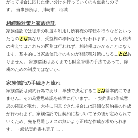
がって場合に応じた使い分けを行っていくのも重要なので
す。 当事務所は、川崎市、稲城...
相続税対策と家族信託
家族信託では従来の制度を利用し所有権の移転を行うなどといっ
たもの
とは
異なり、受益権の移転などが行われます。しかし税法
の考えではこれらの区別は行われず、相続税はかかることになり
ます。基本的には家族信託そのものが相続税対策になるこ
とは
あ
りません。 家族信託はあくまでも財産管理の手法であって、節
税のための制度ではないか...
家族信託の手続きと流れ
家族信託は契約行為であり、単独で決定するこ
とは
基本的にでき
ません。その為意思確認を確実に行います。 ・契約書の作成意
思の確認が取れ、大枠に同意できた場合には詳細な契約書の作成
が行われます。家族信託では契約に基づいてその後が定められて
いくため、先を見通しミスの無いよう正確な作成が求められま
す。 ・締結契約書も完了し...