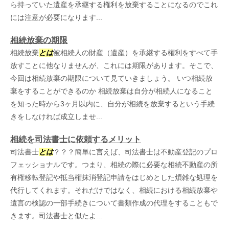
ら持っていた遺産を承継する権利を放棄することになるのでこれ
には注意が必要になります...
相続放棄の期限
相続放棄
とは
被相続人の財産（遺産）を承継する権利をすべて手
放すことに他なりませんが、これには期限があります。そこで、
今回は相続放棄の期限について見ていきましょう。 いつ相続放
棄をすることができるのか 相続放棄は自分が相続人になること
を知った時から3ヶ月以内に、自分が相続を放棄するという手続
きをしなければ成立しませ...
相続を司法書士に依頼するメリット
司法書士
とは
？？？簡単に言えば、司法書士は不動産登記のプロ
フェッショナルです。つまり、相続の際に必要な相続不動産の所
有権移転登記や抵当権抹消登記申請をはじめとした煩雑な処理を
代行してくれます。それだけではなく、相続における相続放棄や
遺言の検認の一部手続きについて書類作成の代理をすることもで
きます。司法書士と似たよ...