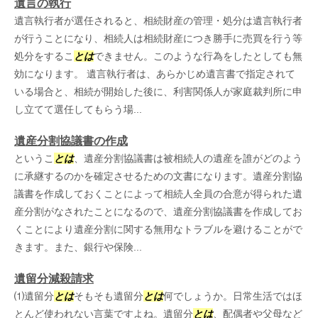
遺言の執行
遺言執行者が選任されると、相続財産の管理・処分は遺言執行者
が行うことになり、相続人は相続財産につき勝手に売買を行う等
処分をするこ
とは
できません。このような行為をしたとしても無
効になります。 遺言執行者は、あらかじめ遺言書で指定されて
いる場合と、相続が開始した後に、利害関係人が家庭裁判所に申
し立てて選任してもらう場...
遺産分割協議書の作成
というこ
とは
、遺産分割協議書は被相続人の遺産を誰がどのよう
に承継するのかを確定させるための文書になります。遺産分割協
議書を作成しておくことによって相続人全員の合意が得られた遺
産分割がなされたことになるので、遺産分割協議書を作成してお
くことにより遺産分割に関する無用なトラブルを避けることがで
きます。また、銀行や保険...
遺留分減殺請求
⑴遺留分
とは
そもそも遺留分
とは
何でしょうか。日常生活ではほ
とんど使われない言葉ですよね。遺留分
とは
、配偶者や父母など