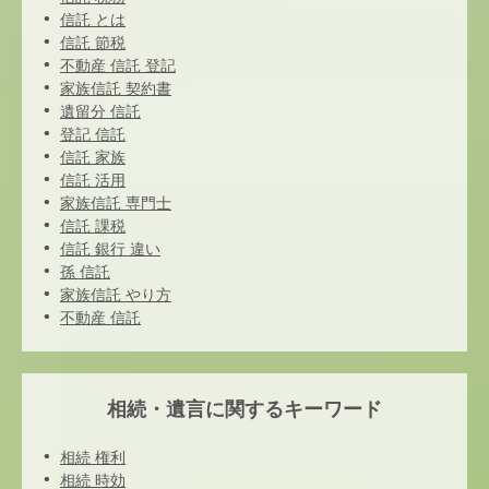
信託 とは
信託 節税
不動産 信託 登記
家族信託 契約書
遺留分 信託
登記 信託
信託 家族
信託 活用
家族信託 専門士
信託 課税
信託 銀行 違い
孫 信託
家族信託 やり方
不動産 信託
相続・遺言に関するキーワード
相続 権利
相続 時効