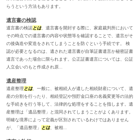
らうという方法もあります。
遺言書の検認
遺言書の検認
とは
、遺言書を開封する際に、家庭裁判所において
その時点での遺言書の内容や状態等を確認することで、遺言がそ
の後偽造や変造をされてしまうことを防ぐという手続です。 検
認が必要となるのは、遺された遺言書が自筆証書遺言か秘密証書
遺言であった場合に限られます。公正証書遺言については、公証
人立会いのもと作成され原...
遺産整理
遺産整理
とは
、一般に、被相続人が遺した相続財産について、遺
産の分割を行ったり、相続登記や預貯金口座の名義変更等の法的
な手続きを行う等して、法律的な処理をすることを指します。遺
産整理は「遺品整理」と混同されてしまうことがよくあります。
明確な境界によって定義が区別されているわけではありません
が、「遺品整理」
とは
、被相...