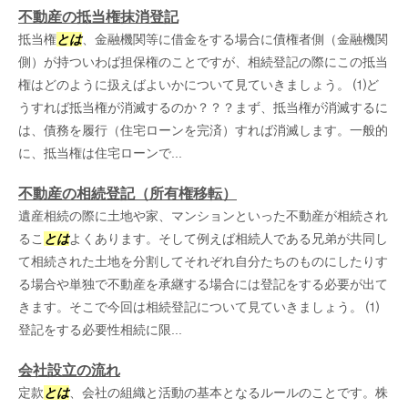
不動産の抵当権抹消登記
抵当権
とは
、金融機関等に借金をする場合に債権者側（金融機関
側）が持ついわば担保権のことですが、相続登記の際にこの抵当
権はどのように扱えばよいかについて見ていきましょう。 ⑴ど
うすれば抵当権が消滅するのか？？？まず、抵当権が消滅するに
は、債務を履行（住宅ローンを完済）すれば消滅します。一般的
に、抵当権は住宅ローンで...
不動産の相続登記（所有権移転）
遺産相続の際に土地や家、マンションといった不動産が相続され
るこ
とは
よくあります。そして例えば相続人である兄弟が共同し
て相続された土地を分割してそれぞれ自分たちのものにしたりす
る場合や単独で不動産を承継する場合には登記をする必要が出て
きます。そこで今回は相続登記について見ていきましょう。 ⑴
登記をする必要性相続に限...
会社設立の流れ
定款
とは
、会社の組織と活動の基本となるルールのことです。株