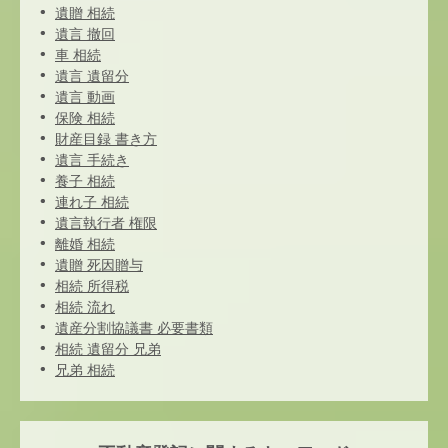
遺贈 相続
遺言 撤回
車 相続
遺言 遺留分
遺言 動画
保険 相続
財産目録 書き方
遺言 手続き
養子 相続
連れ子 相続
遺言執行者 権限
離婚 相続
遺贈 死因贈与
相続 所得税
相続 流れ
遺産分割協議書 必要書類
相続 遺留分 兄弟
兄弟 相続