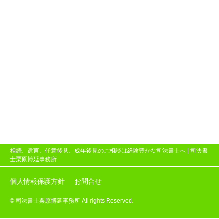
相続、遺言、任意後見、成年後見のご相談は経験豊かな司法書士へ |
司法書
士栗原博延事務所
個人情報保護方針
お問合せ
© 司法書士栗原博延事務所 All rights Reserved.