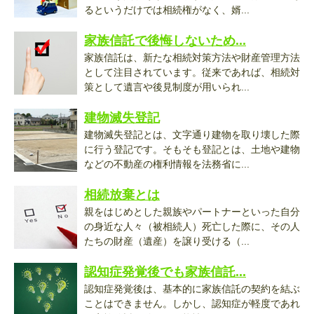
るというだけでは相続権がなく、婿...
家族信託で後悔しないため...
家族信託は、新たな相続対策方法や財産管理方法
として注目されています。従来であれば、相続対
策として遺言や後見制度が用いられ...
建物滅失登記
建物滅失登記とは、文字通り建物を取り壊した際
に行う登記です。そもそも登記とは、土地や建物
などの不動産の権利情報を法務省に...
相続放棄とは
親をはじめとした親族やパートナーといった自分
の身近な人々（被相続人）死亡した際に、その人
たちの財産（遺産）を譲り受ける（...
認知症発覚後でも家族信託...
認知症発覚後は、基本的に家族信託の契約を結ぶ
ことはできません。しかし、認知症が軽度であれ