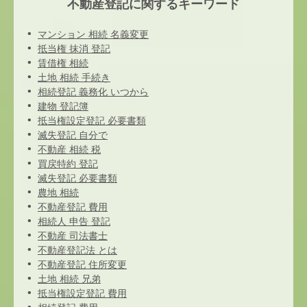
不動産登記に関するキーワード
マンション 相続 名義変更
抵当権 抹消 登記
賃借権 相続
土地 相続 手続き
相続登記 義務化 いつから
建物 登記簿
抵当権設定登記 必要書類
滅失登記 自分で
不動産 相続 税
買戻特約 登記
滅失登記 必要書類
農地 相続
不動産登記 費用
相続人 申告 登記
不動産 司法書士
不動産登記法 とは
不動産登記 住所変更
土地 相続 兄弟
抵当権設定登記 費用