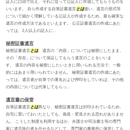
証人に口頭で伝え、それに従って公証人に作成してもらうものを
いいます。 自ら作成する自筆証書遺言
とは
違い、遺言の形式等
について細かく理解している公証人が作成するため、最も確実な
遺言の作成方法であるといえます。 公正証書遺言の作成にあた
っては、2人以上の証人に...
秘密証書遺言
秘密証書遺言
とは
、遺言の「内容」については秘密にしたまま、
その「存在」について保証してもらう遺言のことをいいま
す。 遺言の内容を秘密にしたいときに用いられる方法で、一般
的にはあまり用いられていません。 秘密証書遺言の作成にあた
っては、遺言者が自筆での署名および押印をしていれば、その他
の内容については代筆してもらっ...
遺言書の保管
自筆証書遺言
とは
異なり、秘密証書遺言は封印されているため、
自宅に置いておいたとしても、偽造・変造される恐れがありませ
ん。 こうした制度を利用するほか、弁護士や司法書士等の専門
家に遺言執行者を任せるなどして、専門家の事務所に保管しても