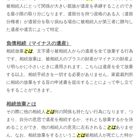
被相続人にとって関係が大きい親族が遺産を承継することのでき
る最小限の取り分になります。遺留分を持つ資格のある人（遺留
分権者）が遺留分を取り損ねる場合に被相続人が第三者に贈与し
た遺産や遺言によって特定...
負債相続（マイナスの遺産）
相続放棄
とは
、文字通り被相続人からの遺産を全て放棄する行為
です。相続放棄は、被相続人のプラスの財産がマイナスの財産よ
り明らかに小さいときに適用されます。こちらは遺産を全て放棄
する以上、相続手続きを一切する必要がありません。家庭裁判所
に相続の放棄をする旨の申述書を提出することによって申し立て
をすることができます。
相続放棄とは
その際に他の相続人
とは
何の関係も持たない行為になります。つ
まり、自分の意思で遺産を相続するか、それとも放棄するかを決
めることができ、他の相続人の意見に左右されるこ
とは
ありませ
ん。なお、相続放棄をするというこ
とは
被相続人が死亡した時か