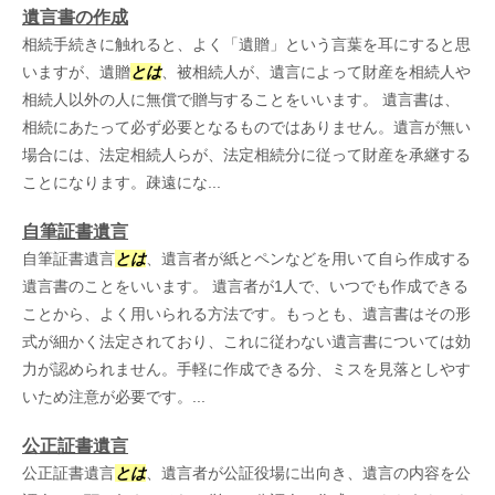
遺言書の作成
相続手続きに触れると、よく「遺贈」という言葉を耳にすると思
いますが、遺贈
とは
、被相続人が、遺言によって財産を相続人や
相続人以外の人に無償で贈与することをいいます。 遺言書は、
相続にあたって必ず必要となるものではありません。遺言が無い
場合には、法定相続人らが、法定相続分に従って財産を承継する
ことになります。疎遠にな...
自筆証書遺言
自筆証書遺言
とは
、遺言者が紙とペンなどを用いて自ら作成する
遺言書のことをいいます。 遺言者が1人で、いつでも作成できる
ことから、よく用いられる方法です。もっとも、遺言書はその形
式が細かく法定されており、これに従わない遺言書については効
力が認められません。手軽に作成できる分、ミスを見落としやす
いため注意が必要です。...
公正証書遺言
公正証書遺言
とは
、遺言者が公証役場に出向き、遺言の内容を公