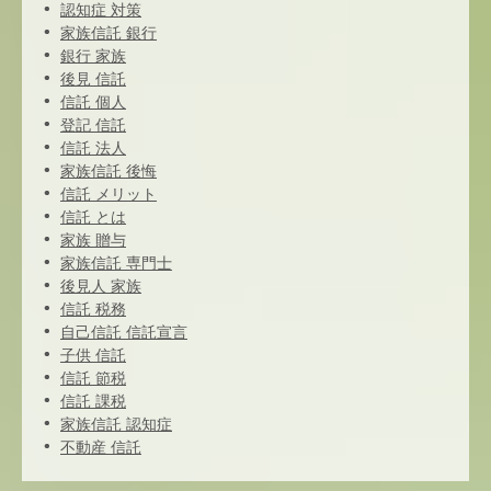
認知症 対策
家族信託 銀行
銀行 家族
後見 信託
信託 個人
登記 信託
信託 法人
家族信託 後悔
信託 メリット
信託 とは
家族 贈与
家族信託 専門士
後見人 家族
信託 税務
自己信託 信託宣言
子供 信託
信託 節税
信託 課税
家族信託 認知症
不動産 信託