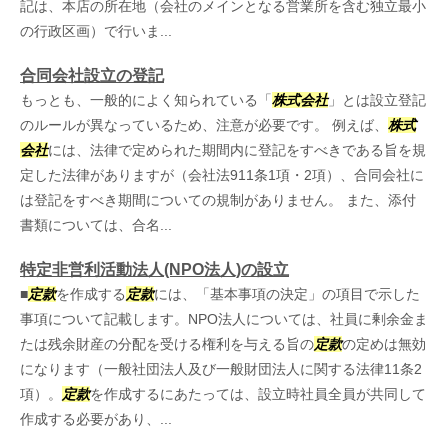
記は、本店の所在地（会社のメインとなる営業所を含む独立最小
の行政区画）で行いま...
合同会社設立の登記
もっとも、一般的によく知られている「
株式会社
」とは設立登記
のルールが異なっているため、注意が必要です。 例えば、
株式
会社
には、法律で定められた期間内に登記をすべきである旨を規
定した法律がありますが（会社法911条1項・2項）、合同会社に
は登記をすべき期間についての規制がありません。 また、添付
書類については、合名...
特定非営利活動法人(NPO法人)の設立
■
定款
を作成する
定款
には、「基本事項の決定」の項目で示した
事項について記載します。NPO法人については、社員に剰余金ま
たは残余財産の分配を受ける権利を与える旨の
定款
の定めは無効
になります（一般社団法人及び一般財団法人に関する法律11条2
項）。
定款
を作成するにあたっては、設立時社員全員が共同して
作成する必要があり、...