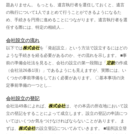
題ありません。 もっとも、遺言執行者を選任しておくと、遺言
の執行について1人でまとめて行うことができるようになるた
め、手続きを円滑に進めることにつながります。遺言執行者を選
任する際には、特定の相続人...
会社設立の流れ
以下では
株式会社
を「発起設立」という方法で設立するにはどの
ような手続きを経る必要があるのか、その流れを示します。 ■事
前の準備会社法を見ると、会社の設立の第一段階は「
定款
の作成
（会社法26条1項）」であるようにも見えますが、実際には、い
くつかの事前準備をしておく必要があります。 〇基本事項の決
定事前準備の一つとし...
会社設立の登記
会社法49条によれば、
株式会社
は、その本店の所在地において設
立の登記をすることによって成立します。設立の登記の申請につ
いてはいくつか気をつけなければならないことがあります。 ま
ずは、
株式会社
の設立登記についてみていきます。 ■場所設立登