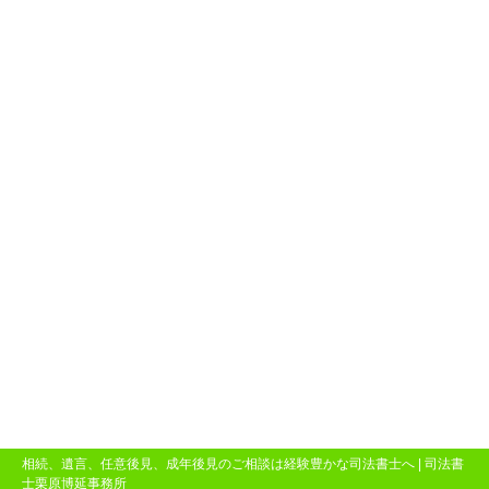
相続、遺言、任意後見、成年後見のご相談は経験豊かな司法書士へ |
司法書
士栗原博延事務所