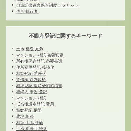
自筆証書遺言保管制度 デメリット
遺言 執行者
不動産登記に関するキーワード
土地 相続 兄弟
マンション 相続 名義変更
所有権保存登記 必要書類
住所変更登記 義務化
相続登記 委任状
賃借権 時効取得
相続登記 遺産分割協議書
相続人 申告 登記
マンション 相続
抵当権設定登記 費用
相続登記 期限
農地 相続
相続 土地 評価
土地 相続 手続き