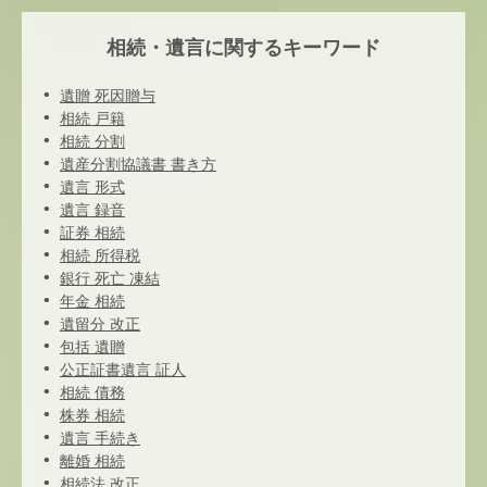
相続・遺言に関するキーワード
遺贈 死因贈与
相続 戸籍
相続 分割
遺産分割協議書 書き方
遺言 形式
遺言 録音
証券 相続
相続 所得税
銀行 死亡 凍結
年金 相続
遺留分 改正
包括 遺贈
公正証書遺言 証人
相続 債務
株券 相続
遺言 手続き
離婚 相続
相続法 改正