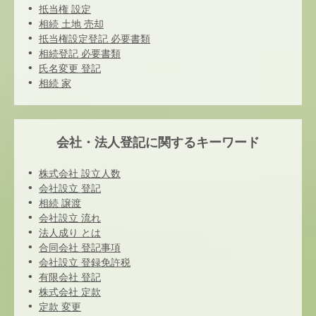
抵当権 設定
相続 土地 売却
抵当権設定登記 必要書類
相続登記 必要書類
氏名変更 登記
相続 家
会社・法人登記に関するキーワード
株式会社 設立人数
会社設立 登記
相続 譲渡
会社設立 流れ
法人成り とは
合同会社 登記事項
会社設立 登録免許税
有限会社 登記
株式会社 定款
定款 変更