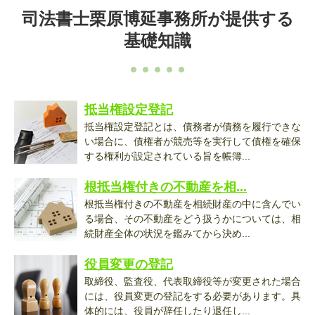
司法書士栗原博延事務所が提供する
基礎知識
抵当権設定登記
抵当権設定登記とは、債務者が債務を履行できな
い場合に、債権者が競売等を実行して債権を確保
する権利が設定されている旨を帳簿...
根抵当権付きの不動産を相...
根抵当権付きの不動産を相続財産の中に含んでい
る場合、その不動産をどう扱うかについては、相
続財産全体の状況を鑑みてから決め...
役員変更の登記
取締役、監査役、代表取締役等が変更された場合
には、役員変更の登記をする必要があります。具
体的には、役員が辞任したり退任し...