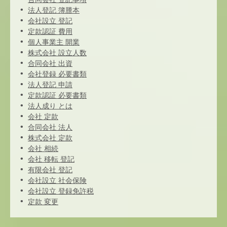
法人登記 簿謄本
会社設立 登記
定款認証 費用
個人事業主 開業
株式会社 設立人数
合同会社 出資
会社登録 必要書類
法人登記 申請
定款認証 必要書類
法人成り とは
会社 定款
合同会社 法人
株式会社 定款
会社 相続
会社 移転 登記
有限会社 登記
会社設立 社会保険
会社設立 登録免許税
定款 変更