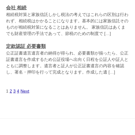
会社 相続
相続税対策と家族信託しかし税法の考えではこれらの区別は行わ
れず、相続税はかかることになります。基本的には家族信託その
ものが相続税対策になることはありません。 家族信託はあくま
でも財産管理の手法であって、節税のための制度で […]
定款認証 必要書類
公正証書遺言遺言者の納得が得られ、必要書類が揃ったら、公正
証書遺言を作成するため公証役場へ出向く日程を公証人や証人と
ともに調整します。遺言者と証人が公正証書遺言の内容を確認
し、署名・押印を行って完成となります。作成した遺 […]
1
2
3
4
Next