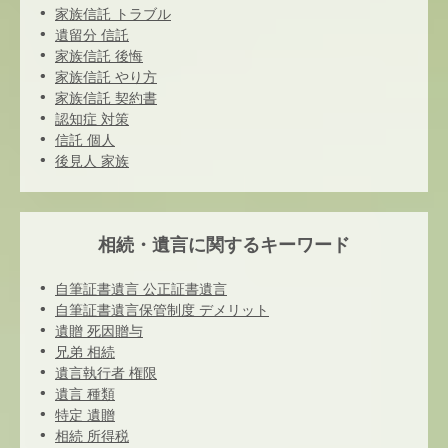
家族信託 トラブル
遺留分 信託
家族信託 後悔
家族信託 やり方
家族信託 契約書
認知症 対策
信託 個人
後見人 家族
相続・遺言に関するキーワード
自筆証書遺言 公正証書遺言
自筆証書遺言保管制度 デメリット
遺贈 死因贈与
兄弟 相続
遺言執行者 権限
遺言 種類
特定 遺贈
相続 所得税