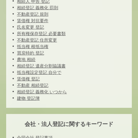
相続人 申告 登記
相続登記 義務化 罰則
不動産登記 規則
賃借権 対抗要件
氏名変更 登記
所有権保存登記 必要書類
不動産登記 住所変更
抵当権 根抵当権
買戻特約 登記
農地 相続
相続登記 遺産分割協議書
抵当権設定登記 自分で
賃借権 登記
不動産 相続登記
相続登記 義務化 いつから
建物 登記簿
会社・法人登記に関するキーワード
合同会社 登記事項