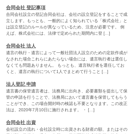
合同会社 登記事項
合同会社設立の登記合同会社は、会社の設立登記をすることで成
立します。もっとも、一般的によく知られている「株式会社」と
は設立登記のルールが異なっているため、注意が必要です。 例
えば、株式会社には、法律で定められた期間内に登 […]
合同会社 法人
遺言の執行・遺言によって一般社団法人設立のための定款作成が
なされた場合これらにあたらない場合には、遺言執行者は選任し
なくても問題ありません。 もっとも、遺言執行者を選任してお
くと、遺言の執行について1人でまとめて行うこと […]
法人登記 申請
遺言書の保管遺言者は、法務局に出向き、必要書類を提出して保
管の申請を行うことで、法務局において遺言書を保管してもらう
ことができ、この場合開封時の検認も不要となります。この改正
法は、2020年7月10日に施行されます。 ・ […]
合同会社 出資
会社設立の流れ・会社設立時に出資される財産の額、またはその