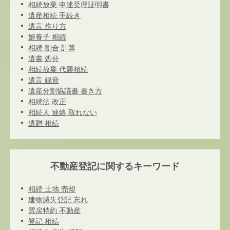
相続放棄 申述受理証明書
遺産相続 手続き
遺言 作り方
婿養子 相続
相続 割合 計算
遺書 処分
相続放棄 代襲相続
遺言 録音
遺産分割協議書 書き方
相続法 改正
相続人 連絡 取れない
遺贈 相続
不動産登記に関するキーワード
相続 土地 売却
建物滅失登記 忘れ
買戻特約 不動産
登記 相続