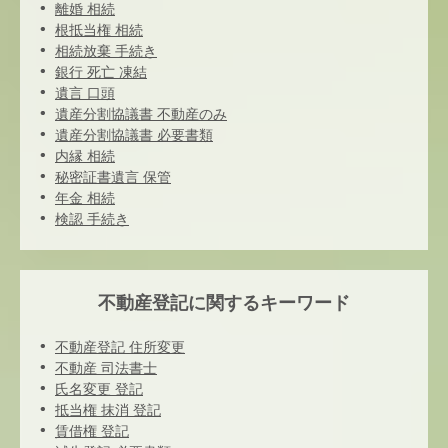
離婚 相続
根抵当権 相続
相続放棄 手続き
銀行 死亡 凍結
遺言 口頭
遺産分割協議書 不動産のみ
遺産分割協議書 必要書類
内縁 相続
秘密証書遺言 保管
年金 相続
検認 手続き
不動産登記に関するキーワード
不動産登記 住所変更
不動産 司法書士
氏名変更 登記
抵当権 抹消 登記
賃借権 登記