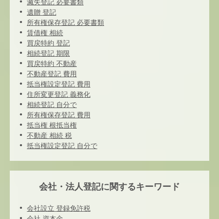
滅失登記 必要書類
遺贈 登記
所有権保存登記 必要書類
賃借権 相続
買戻特約 登記
相続登記 期限
買戻特約 不動産
不動産登記 費用
抵当権設定登記 費用
住所変更登記 義務化
相続登記 自分で
所有権保存登記 費用
抵当権 根抵当権
不動産 相続 税
抵当権設定登記 自分で
会社・法人登記に関するキーワード
会社設立 登録免許税
会社 資本金