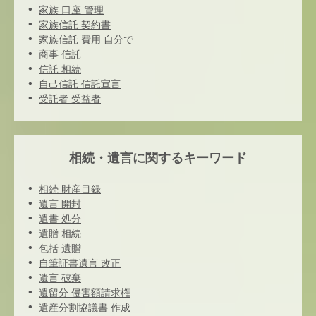
家族 口座 管理
家族信託 契約書
家族信託 費用 自分で
商事 信託
信託 相続
自己信託 信託宣言
受託者 受益者
相続・遺言に関するキーワード
相続 財産目録
遺言 開封
遺書 処分
遺贈 相続
包括 遺贈
自筆証書遺言 改正
遺言 破棄
遺留分 侵害額請求権
遺産分割協議書 作成