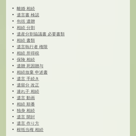
離婚 相続
遺言書 検認
包括 遺贈
相続 分割
遺産分割協議書 必要書類
相続 書類
遺言執行者 権限
相続 所得税
保険 相続
遺贈 死因贈与
相続放棄 申述書
遺言 手続き
遺留分 改正
連れ子 相続
遺言 動画
相続 順番
独身 相続
遺言 開封
遺言 作り方
根抵当権 相続