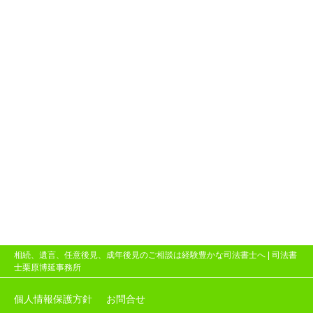
相続、遺言、任意後見、成年後見のご相談は経験豊かな司法書士へ |
司法書
士栗原博延事務所
個人情報保護方針
お問合せ