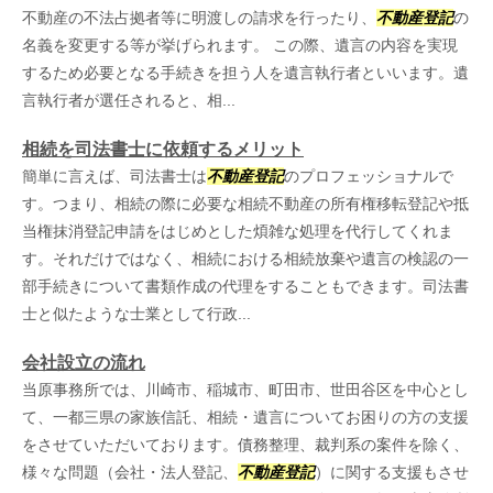
不動産の不法占拠者等に明渡しの請求を行ったり、
不動産登記
の
名義を変更する等が挙げられます。 この際、遺言の内容を実現
するため必要となる手続きを担う人を遺言執行者といいます。遺
言執行者が選任されると、相...
相続を司法書士に依頼するメリット
簡単に言えば、司法書士は
不動産登記
のプロフェッショナルで
す。つまり、相続の際に必要な相続不動産の所有権移転登記や抵
当権抹消登記申請をはじめとした煩雑な処理を代行してくれま
す。それだけではなく、相続における相続放棄や遺言の検認の一
部手続きについて書類作成の代理をすることもできます。司法書
士と似たような士業として行政...
会社設立の流れ
当原事務所では、川崎市、稲城市、町田市、世田谷区を中心とし
て、一都三県の家族信託、相続・遺言についてお困りの方の支援
をさせていただいております。債務整理、裁判系の案件を除く、
様々な問題（会社・法人登記、
不動産登記
）に関する支援もさせ