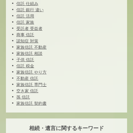
信託 仕組み
信託 銀行 違い
信託 活用
信託 家族
受託者 受益者
商事 信託
認知症 対策
家族信託 不動産
家族信託 相談
子供 信託
信託 税金
家族信託 やり方
不動産 信託
家族信託 専門士
空き家 信託
孫 信託
家族信託 契約書
相続・遺言に関するキーワード