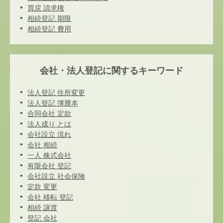
買戻 請求権
相続登記 期限
相続登記 費用
会社・法人登記に関するキーワード
法人登記 住所変更
法人登記 簿謄本
合同会社 定款
法人成り とは
会社設立 流れ
会社 相続
一人 株式会社
有限会社 登記
会社設立 社会保険
定款 変更
会社 移転 登記
相続 譲渡
登記 会社