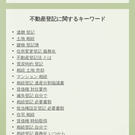
不動産登記に関するキーワード
遺贈 登記
土地 相続
建物 登記簿
住所変更登記 義務化
不動産登記法 とは
買戻特約 登記
相続 土地 売却
マンション 相続
相続登記 遺産分割協議書
賃借権 対抗要件
滅失登記 自分で
相続登記 必要書類
抵当権設定登記 必要書類
住宅 相続
賃借権 時効取得
相続登記 自分で
相続登記 義務化 いつから