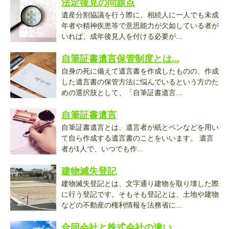
法定後見の問題点
遺産分割協議を行う際に、相続人に一人でも未成
年者や精神疾患等で意思能力が欠如している者が
いれば、成年後見人を付ける必要が...
自筆証書遺言保管制度とは...
自身の死に備えて遺言書を作成したものの、作成
した遺言書の保管方法に悩んでいるという方のた
めの選択肢として、「自筆証書遺言...
自筆証書遺言
自筆証書遺言とは、遺言者が紙とペンなどを用い
て自ら作成する遺言書のことをいいます。 遺言
者が1人で、いつでも作...
建物滅失登記
建物滅失登記とは、文字通り建物を取り壊した際
に行う登記です。そもそも登記とは、土地や建物
などの不動産の権利情報を法務省に...
合同会社と株式会社の違い...