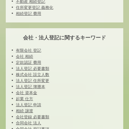
不動産 相続登記
住所変更登記 義務化
相続登記 費用
会社・法人登記に関するキーワード
有限会社 登記
会社 相続
定款認証 費用
法人登記 必要書類
株式会社 設立人数
法人登記 住所変更
法人登記 簿謄本
会社 資本金
起業 仕方
法人登記 申請
相続 譲渡
会社登録 必要書類
合同会社 法人