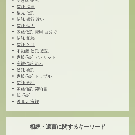
空き家 信託
信託 法律
後見 信託
信託 銀行 違い
信託 個人
家族信託 費用 自分で
信託 相続
信託 とは
不動産 信託 登記
家族信託 デメリット
家族信託 流れ
信託 委託
家族信託 トラブル
信託 会計
家族信託 契約書
孫 信託
後見人 家族
相続・遺言に関するキーワード