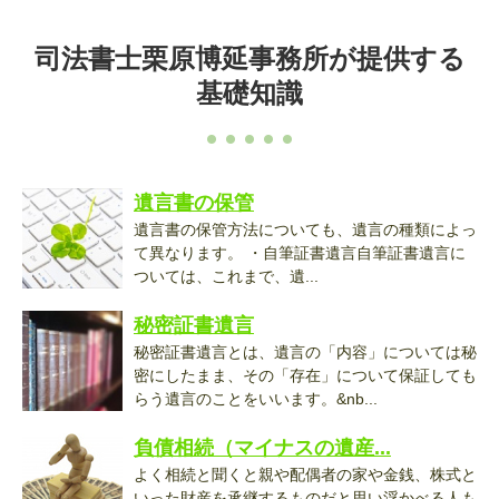
司法書士栗原博延事務所が提供する
基礎知識
遺言書の保管
遺言書の保管方法についても、遺言の種類によっ
て異なります。 ・自筆証書遺言自筆証書遺言に
ついては、これまで、遺...
秘密証書遺言
秘密証書遺言とは、遺言の「内容」については秘
密にしたまま、その「存在」について保証しても
らう遺言のことをいいます。&nb...
負債相続（マイナスの遺産...
よく相続と聞くと親や配偶者の家や金銭、株式と
いった財産を承継するものだと思い浮かべる人も