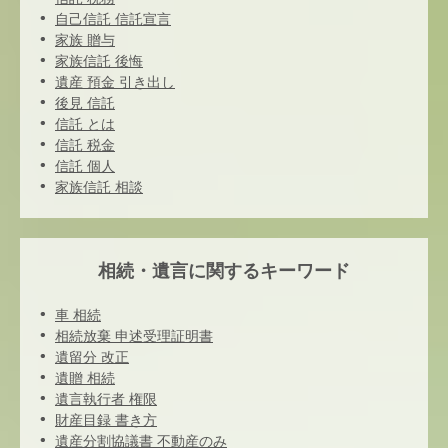
自己信託 信託宣言
家族 贈与
家族信託 後悔
遺産 預金 引き出し
後見 信託
信託 とは
信託 税金
信託 個人
家族信託 相談
相続・遺言に関するキーワード
車 相続
相続放棄 申述受理証明書
遺留分 改正
遺贈 相続
遺言執行者 権限
財産目録 書き方
遺産分割協議書 不動産のみ