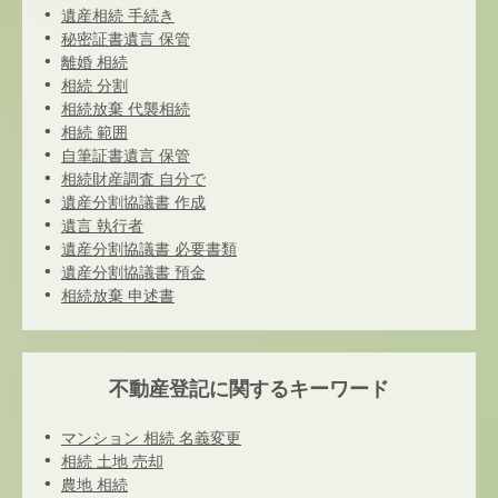
遺産相続 手続き
秘密証書遺言 保管
離婚 相続
相続 分割
相続放棄 代襲相続
相続 範囲
自筆証書遺言 保管
相続財産調査 自分で
遺産分割協議書 作成
遺言 執行者
遺産分割協議書 必要書類
遺産分割協議書 預金
相続放棄 申述書
不動産登記に関するキーワード
マンション 相続 名義変更
相続 土地 売却
農地 相続