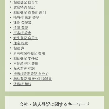
相続登記 自分で
買戻特約 登記
相続登記 義務化 罰則
抵当権 抹消 登記
建物 登記簿
遺贈 登記
抵当権 設定
滅失登記 自分で
住宅 相続
相続 家
所有権保存登記 費用
相続登記 委任状
不動産登記 費用
氏名変更 登記
抵当権設定登記 自分で
相続登記 遺産分割協議書
賃借権 相続
会社・法人登記に関するキーワード