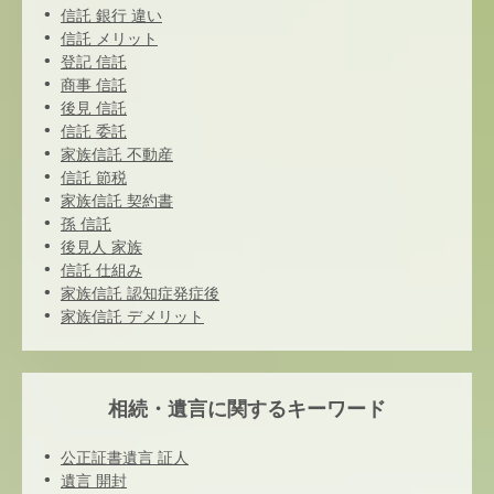
信託 銀行 違い
信託 メリット
登記 信託
商事 信託
後見 信託
信託 委託
家族信託 不動産
信託 節税
家族信託 契約書
孫 信託
後見人 家族
信託 仕組み
家族信託 認知症発症後
家族信託 デメリット
相続・遺言に関するキーワード
公正証書遺言 証人
遺言 開封