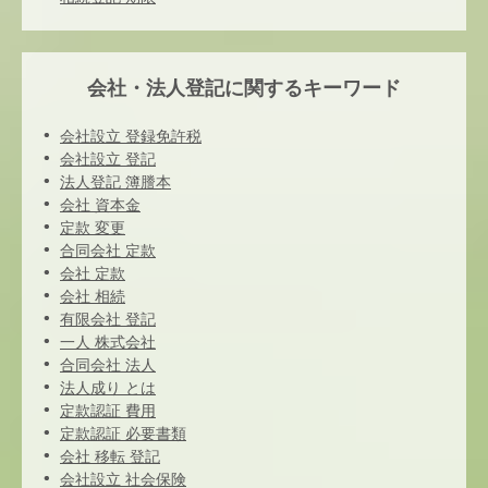
会社・法人登記に関するキーワード
会社設立 登録免許税
会社設立 登記
法人登記 簿謄本
会社 資本金
定款 変更
合同会社 定款
会社 定款
会社 相続
有限会社 登記
一人 株式会社
合同会社 法人
法人成り とは
定款認証 費用
定款認証 必要書類
会社 移転 登記
会社設立 社会保険