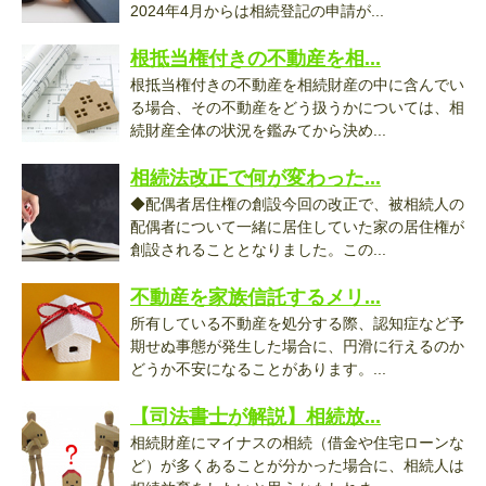
2024年4月からは相続登記の申請が...
根抵当権付きの不動産を相...
根抵当権付きの不動産を相続財産の中に含んでい
る場合、その不動産をどう扱うかについては、相
続財産全体の状況を鑑みてから決め...
相続法改正で何が変わった...
◆配偶者居住権の創設今回の改正で、被相続人の
配偶者について一緒に居住していた家の居住権が
創設されることとなりました。この...
不動産を家族信託するメリ...
所有している不動産を処分する際、認知症など予
期せぬ事態が発生した場合に、円滑に行えるのか
どうか不安になることがあります。...
【司法書士が解説】相続放...
相続財産にマイナスの相続（借金や住宅ローンな
ど）が多くあることが分かった場合に、相続人は