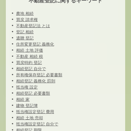
不動産登記に関するキーワード
農地 相続
買戻 請求権
不動産登記法 とは
登記 相続
遺贈 登記
住所変更登記 義務化
相続 土地 評価
不動産 相続 税
買戻特約 登記
相続登記 自分で
所有権保存登記 必要書類
相続登記 義務化 罰則
抵当権 設定
相続登記 必要書類
相続 家
建物 登記簿
抵当権設定登記 費用
相続 土地 売却
抵当権設定登記 自分で
相続登記 期限