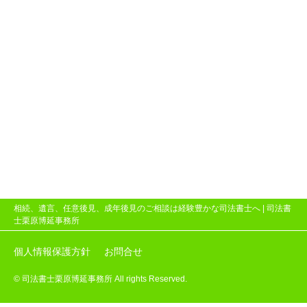
相続、遺言、任意後見、成年後見のご相談は経験豊かな司法書士へ |
司法書
士栗原博延事務所
個人情報保護方針
お問合せ
© 司法書士栗原博延事務所 All rights Reserved.