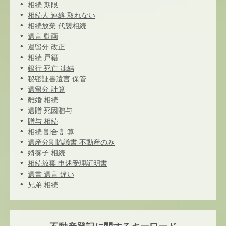
相続 期限
相続人 連絡 取れない
相続放棄 代襲相続
遺言 動画
遺留分 改正
相続 戸籍
銀行 死亡 凍結
秘密証書遺言 保管
遺留分 計算
離婚 相続
遺贈 死因贈与
贈与 相続
相続 割合 計算
遺産分割協議書 不動産のみ
婿養子 相続
相続放棄 申述受理証明書
遺書 遺言 違い
兄弟 相続