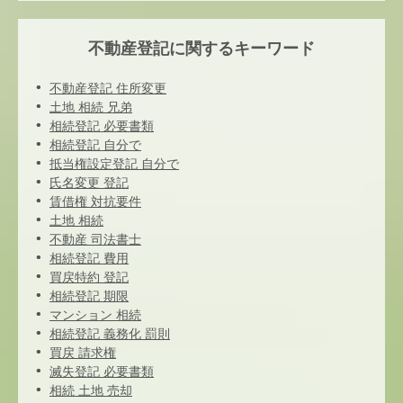
不動産登記に関するキーワード
不動産登記 住所変更
土地 相続 兄弟
相続登記 必要書類
相続登記 自分で
抵当権設定登記 自分で
氏名変更 登記
賃借権 対抗要件
土地 相続
不動産 司法書士
相続登記 費用
買戻特約 登記
相続登記 期限
マンション 相続
相続登記 義務化 罰則
買戻 請求権
滅失登記 必要書類
相続 土地 売却