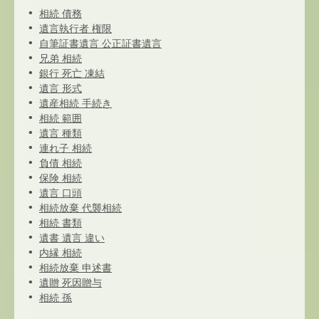
相続 債務
遺言執行者 権限
自筆証書遺言 公正証書遺言
兄弟 相続
銀行 死亡 凍結
遺言 形式
遺産相続 手続き
相続 範囲
遺言 種類
連れ子 相続
負債 相続
保険 相続
遺言 口頭
相続放棄 代襲相続
相続 書類
遺書 遺言 違い
内縁 相続
相続放棄 申述書
遺贈 死因贈与
相続 孫