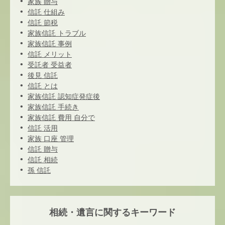
家族 贈与
信託 仕組み
信託 節税
家族信託 トラブル
家族信託 事例
信託 メリット
受託者 受益者
後見 信託
信託 とは
家族信託 認知症発症後
家族信託 手続き
家族信託 費用 自分で
信託 活用
家族 口座 管理
信託 贈与
信託 相続
孫 信託
相続・遺言に関するキーワード