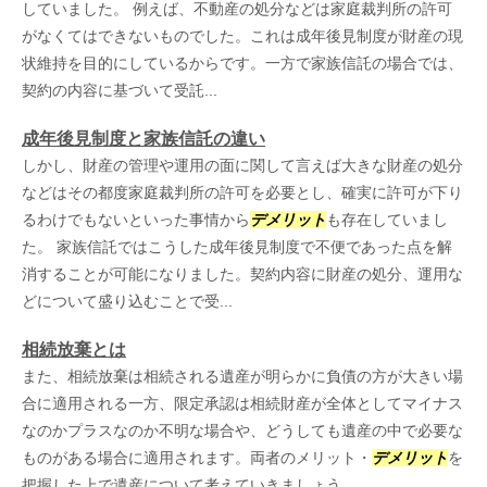
していました。 例えば、不動産の処分などは家庭裁判所の許可
がなくてはできないものでした。これは成年後見制度が財産の現
状維持を目的にしているからです。一方で家族信託の場合では、
契約の内容に基づいて受託...
成年後見制度と家族信託の違い
しかし、財産の管理や運用の面に関して言えば大きな財産の処分
などはその都度家庭裁判所の許可を必要とし、確実に許可が下り
るわけでもないといった事情から
デメリット
も存在していまし
た。 家族信託ではこうした成年後見制度で不便であった点を解
消することが可能になりました。契約内容に財産の処分、運用な
どについて盛り込むことで受...
相続放棄とは
また、相続放棄は相続される遺産が明らかに負債の方が大きい場
合に適用される一方、限定承認は相続財産が全体としてマイナス
なのかプラスなのか不明な場合や、どうしても遺産の中で必要な
ものがある場合に適用されます。両者のメリット・
デメリット
を
把握した上で遺産について考えていきましょう。