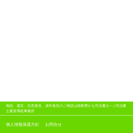
相続、遺言、任意後見、成年後見のご相談は経験豊かな司法書士へ |
司法書
士栗原博延事務所
個人情報保護方針
お問合せ