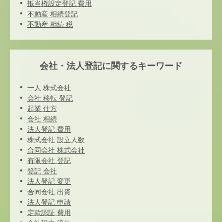
抵当権設定登記 費用
不動産 相続登記
不動産 相続 税
会社・法人登記に関するキーワード
一人 株式会社
会社 移転 登記
起業 仕方
会社 相続
法人登記 費用
株式会社 設立人数
合同会社 株式会社
有限会社 登記
登記 会社
法人登記 変更
合同会社 出資
法人登記 申請
定款認証 費用