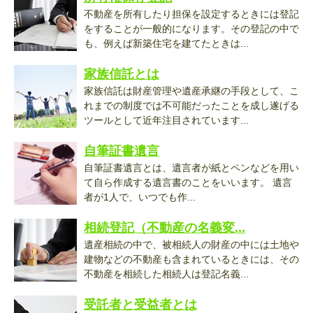
不動産を所有したり担保を設定するときには登記
をすることが一般的になります。その登記の中で
も、例えば新築住宅を建てたときは...
家族信託とは
家族信託は財産管理や遺産承継の手段として、こ
れまでの制度では不可能だったことを成し遂げる
ツールとして近年注目されています...
自筆証書遺言
自筆証書遺言とは、遺言者が紙とペンなどを用い
て自ら作成する遺言書のことをいいます。 遺言
者が1人で、いつでも作...
相続登記（不動産の名義変...
遺産相続の中で、被相続人の財産の中には土地や
建物などの不動産も含まれているときには、その
不動産を相続した相続人は登記名義...
受託者と受益者とは