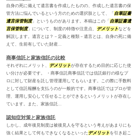
自身の死に備えて遺言書を作成したものの、作成した遺言書の保
管方法に悩んでいるという方のための選択肢として、「
自筆証書
遺言保管制度
」というものがあります。本稿はこの「
自筆証書遺
言保管制度
」について、制度の特徴や注意点、
デメリット
などを
解説します。遺言とは？－定義と種類－遺言とは、自身の死に備
えて、生前有していた財産...
商事信託と家族信託の比較
それぞれにメリット、
デメリット
が存在するため目的に応じた使
い分けが必要です。 ・商事信託商事信託では信託銀行の様なプ
ロに対して財産を託し管理運用してもらいます。この際に手数料
として信託報酬を支払うのが一般的です。商事信託ではプロが管
理、運用し安心して任せることができるというメリットが存在し
ています。また、家族信託...
認知症対策と家族信託
しかし、成年後見制度は被後見人を守るという考えがあまりにも
強く結果として何もできなくなるといった
デメリット
を引き起こ