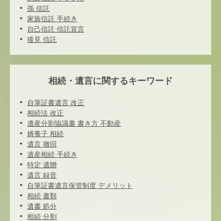
孫 信託
家族信託 手続き
自己信託 信託宣言
後見 信託
相続・遺言に関するキーワード
自筆証書遺言 改正
相続法 改正
遺産分割協議書 書き方 不動産
婿養子 相続
遺言 撤回
遺産相続 手続き
特定 遺贈
遺言 録音
自筆証書遺言保管制度 デメリット
相続 書類
遺書 処分
相続 分割