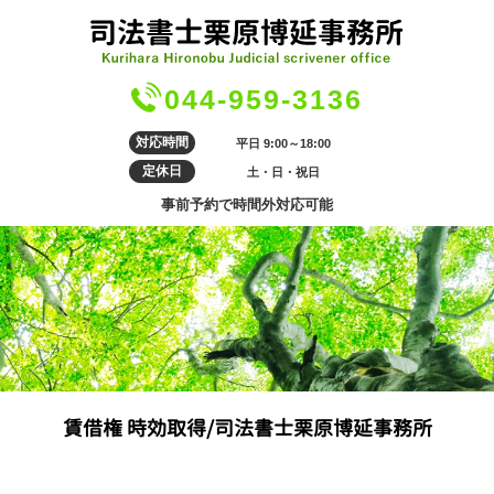
044-959-3136
対応時間
平日 9:00～18:00
定休日
土・日・祝日
事前予約で時間外対応可能
賃借権 時効取得/司法書士栗原博延事務所