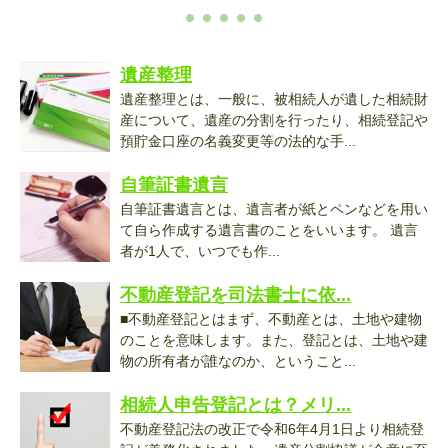
遺産整理
遺産整理とは、一般に、被相続人が遺した相続財
産について、遺産の分割を行ったり、相続登記や
預貯金口座の名義変更等の法的な手...
自筆証書遺言
自筆証書遺言とは、遺言者が紙とペンなどを用い
て自ら作成する遺言書のことをいいます。 遺言
者が1人で、いつでも作...
不動産登記を司法書士に依...
■不動産登記とはまず、不動産とは、土地や建物
のことを意味します。また、登記とは、土地や建
物の所有者が誰なのか、ということ...
相続人申告登記とは？メリ...
不動産登記法の改正で令和6年4月1日より相続登