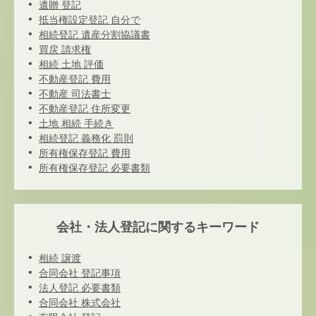
遺贈 登記
抵当権設定登記 自分で
相続登記 遺産分割協議書
買戻 請求権
相続 土地 評価
不動産登記 費用
不動産 司法書士
不動産登記 住所変更
土地 相続 手続き
相続登記 義務化 罰則
所有権保存登記 費用
所有権保存登記 必要書類
会社・法人登記に関するキーワード
相続 譲渡
合同会社 登記事項
法人登記 必要書類
合同会社 株式会社