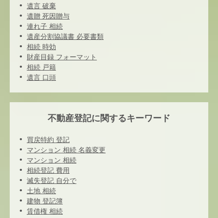
遺言 破棄
遺贈 死因贈与
連れ子 相続
遺産分割協議書 必要書類
相続 時効
財産目録 フォーマット
相続 戸籍
遺言 口頭
不動産登記に関するキーワード
買戻特約 登記
マンション 相続 名義変更
マンション 相続
相続登記 費用
滅失登記 自分で
土地 相続
建物 登記簿
賃借権 相続