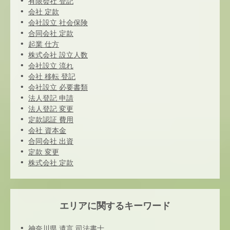
有限会社 登記
会社 定款
会社設立 社会保険
合同会社 定款
起業 仕方
株式会社 設立人数
会社設立 流れ
会社 移転 登記
会社設立 必要書類
法人登記 申請
法人登記 変更
定款認証 費用
会社 資本金
合同会社 出資
定款 変更
株式会社 定款
エリアに関するキーワード
神奈川県 遺言 司法書士