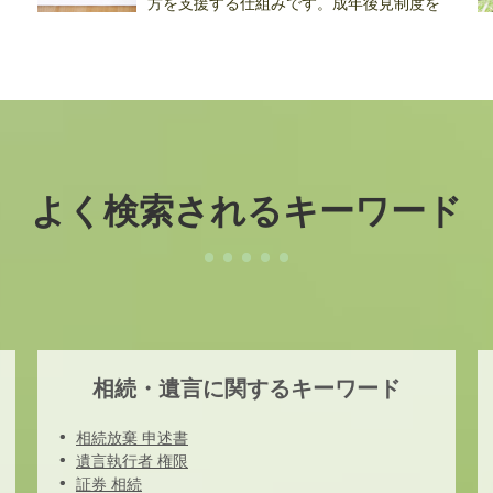
方を支援する仕組みです。成年後見制度を
利...
す.
よく検索されるキーワード
相続・遺言に関するキーワード
相続放棄 申述書
遺言執行者 権限
証券 相続