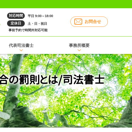
対応時間
平日 9:00～18:00
6
お問合せ
定休日
土・日・祝日
事前予約で時間外対応可能
代表司法書士
事務所概要
合の罰則とは/司法書士