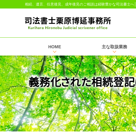
相続、遺言、任意後見、成年後見のご相談は経験豊かな司法書士へ
HOME
主な取扱業務
義務化された相続登記