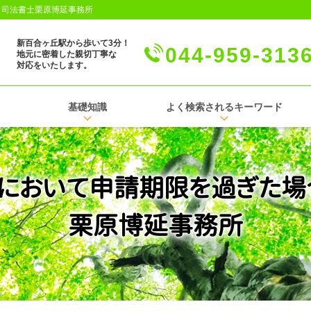
│司法書士栗原博延事務所
新百合ヶ丘駅から歩いて3分！
044-959-313
地元に密着した親切丁寧な
対応をいたします。
基礎知識
よく検索されるキーワード
において申請期限を過ぎた場
栗原博延事務所