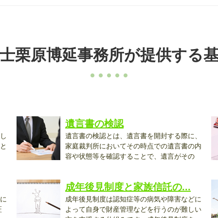
士栗原博延事務所が提供する
遺言書の検認
し
遺言書の検認とは、遺言書を開封する際に、
と
家庭裁判所においてその時点での遺言書の内
容や状態等を確認することで、遺言がその
後...
成年後見制度と家族信託の...
に
成年後見制度は認知症等の病気や障害などに
証
よって自身で財産管理などを行うのが難しい