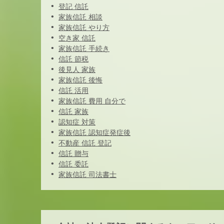
登記 信託
家族信託 相談
家族信託 やり方
空き家 信託
家族信託 手続き
信託 節税
後見人 家族
家族信託 後悔
信託 活用
家族信託 費用 自分で
信託 家族
認知症 対策
家族信託 認知症発症後
不動産 信託 登記
信託 贈与
信託 委託
家族信託 司法書士