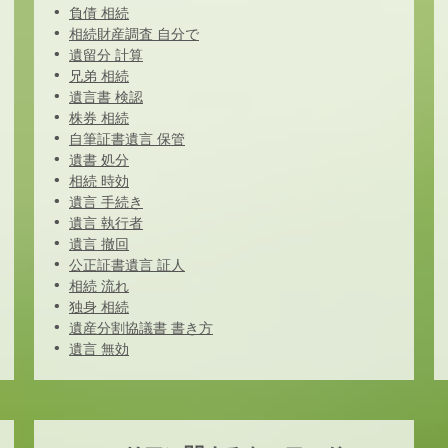
負債 相続
相続財産調査 自分で
遺留分 計算
兄弟 相続
遺言書 検認
株券 相続
自筆証書遺言 保管
遺書 処分
相続 時効
遺言 手続き
遺言 執行者
遺言 撤回
公正証書遺言 証人
相続 流れ
独身 相続
遺産分割協議書 書き方
遺言 無効