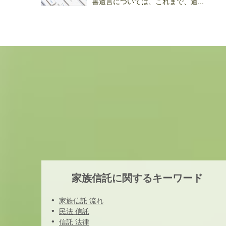
書遺言については、これまで、遺...
家族信託に関するキーワード
家族信託 流れ
民法 信託
信託 法律