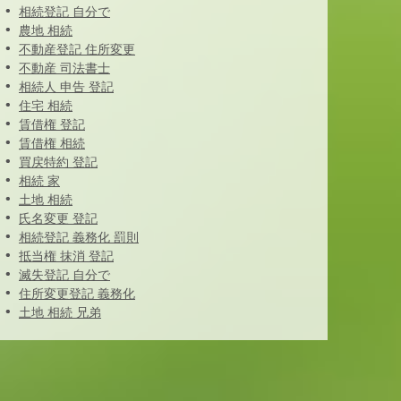
相続登記 自分で
農地 相続
不動産登記 住所変更
不動産 司法書士
相続人 申告 登記
住宅 相続
賃借権 登記
賃借権 相続
買戻特約 登記
相続 家
土地 相続
氏名変更 登記
相続登記 義務化 罰則
抵当権 抹消 登記
滅失登記 自分で
住所変更登記 義務化
土地 相続 兄弟