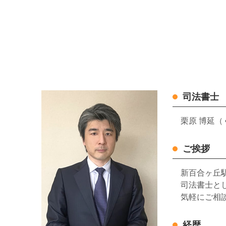
司法書士
栗原 博延（
ご挨拶
新百合ヶ丘
司法書士と
気軽にご相
経歴