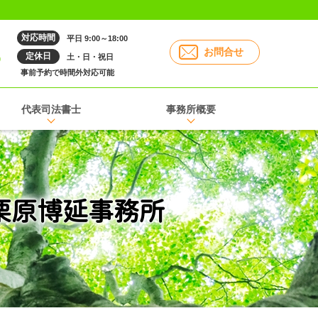
対応時間
平日 9:00～18:00
6
お問合せ
定休日
土・日・祝日
事前予約で時間外対応可能
代表司法書士
事務所概要
栗原博延事務所