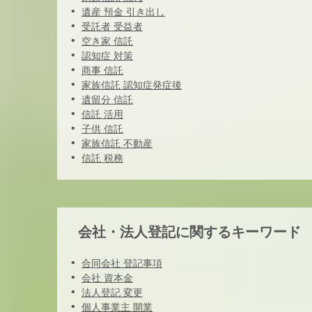
遺産 預金 引き出し
受託者 受益者
空き家 信託
認知症 対策
商事 信託
家族信託 認知症発症後
遺留分 信託
信託 活用
子供 信託
家族信託 不動産
信託 税務
会社・法人登記に関するキーワード
合同会社 登記事項
会社 資本金
法人登記 変更
個人事業主 開業