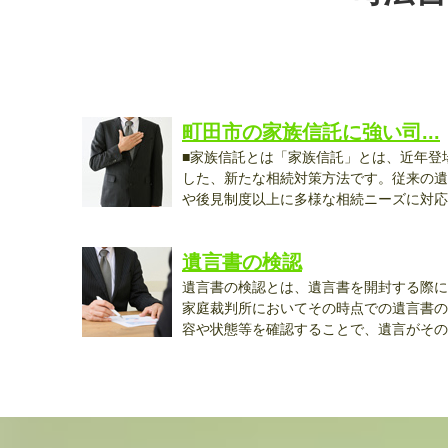
町田市の家族信託に強い司...
■家族信託とは「家族信託」とは、近年登
した、新たな相続対策方法です。従来の遺
や後見制度以上に多様な相続ニーズに対応
で...
遺言書の検認
遺言書の検認とは、遺言書を開封する際に
家庭裁判所においてその時点での遺言書の
容や状態等を確認することで、遺言がその
後...