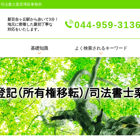
│司法書士栗原博延事務所
新百合ヶ丘駅から歩いて3分！
044-959-313
地元に密着した親切丁寧な
対応をいたします。
基礎知識
よく検索されるキーワード
登記（所有権移転）/司法書士