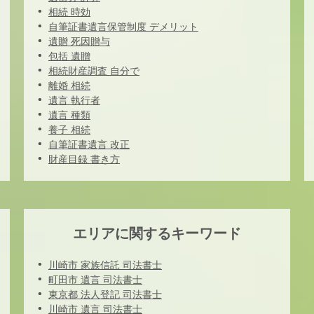
相続 時効
自筆証書遺言保管制度 デメリット
遺贈 死因贈与
包括 遺贈
相続財産調査 自分で
離婚 相続
遺言 執行者
遺言 種類
養子 相続
自筆証書遺言 改正
財産目録 書き方
エリアに関するキーワード
川崎市 家族信託 司法書士
町田市 遺言 司法書士
東京都 法人登記 司法書士
川崎市 遺言 司法書士