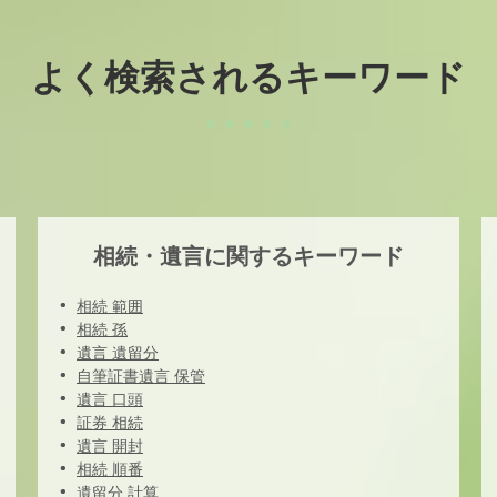
よく検索されるキーワード
相続・遺言に関するキーワード
相続 範囲
相続 孫
遺言 遺留分
自筆証書遺言 保管
遺言 口頭
証券 相続
遺言 開封
相続 順番
遺留分 計算