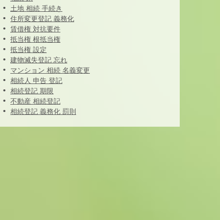
土地 相続 手続き
住所変更登記 義務化
賃借権 対抗要件
抵当権 根抵当権
抵当権 設定
建物滅失登記 忘れ
マンション 相続 名義変更
相続人 申告 登記
相続登記 期限
不動産 相続登記
相続登記 義務化 罰則