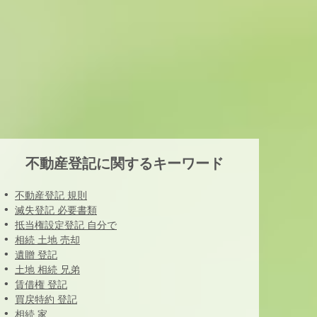
不動産登記に関するキーワード
不動産登記 規則
滅失登記 必要書類
抵当権設定登記 自分で
相続 土地 売却
遺贈 登記
土地 相続 兄弟
賃借権 登記
買戻特約 登記
相続 家