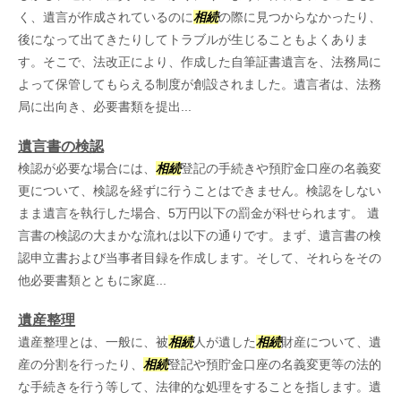
く、遺言が作成されているのに
相続
の際に見つからなかったり、
後になって出てきたりしてトラブルが生じることもよくありま
す。そこで、法改正により、作成した自筆証書遺言を、法務局に
よって保管してもらえる制度が創設されました。遺言者は、法務
局に出向き、必要書類を提出...
遺言書の検認
検認が必要な場合には、
相続
登記の手続きや預貯金口座の名義変
更について、検認を経ずに行うことはできません。検認をしない
まま遺言を執行した場合、5万円以下の罰金が科せられます。 遺
言書の検認の大まかな流れは以下の通りです。まず、遺言書の検
認申立書および当事者目録を作成します。そして、それらをその
他必要書類とともに家庭...
遺産整理
遺産整理とは、一般に、被
相続
人が遺した
相続
財産について、遺
産の分割を行ったり、
相続
登記や預貯金口座の名義変更等の法的
な手続きを行う等して、法律的な処理をすることを指します。遺