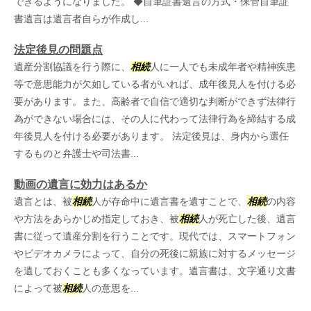
できるようになりました。 ◆自筆証書遺言の方式・保管自筆証
書遺言は遺言者自らが作成し...
法定後見の問題点
遺産分割協議を行う際に、
相続
人に一人でも未成年者や精神疾患
等で意思能力が欠如している者がいれば、成年後見人を付ける必
要があります。また、高齢者で自信で適切な判断ができず法律行
為ができない場合には、その人に代わって法律行為を締結する成
年後見人を付ける必要があります。 法定後見は、身内から選任
するものと弁護士や司法書...
動画の遺言に効力はあるか
遺言とは、被
相続
人が存命中に遺言書を遺すことで、
相続
の内容
や方法をあらかじめ指定しておき、被
相続
人が死亡した後、遺言
書に従って遺産分割を行うことです。現代では、スマートフォン
やビデオカメラによって、自分の死後に親族に対するメッセージ
を遺しておくことも多くなっています。遺言書は、文字通り文書
によって被
相続
人の意思を...