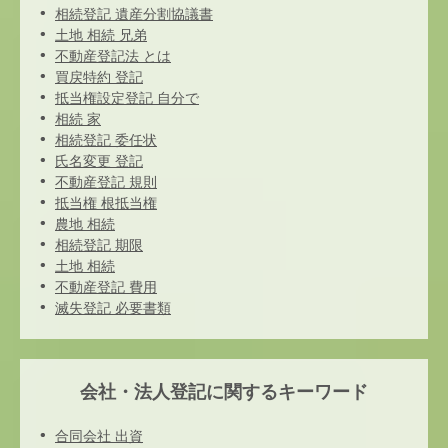
相続登記 遺産分割協議書
土地 相続 兄弟
不動産登記法 とは
買戻特約 登記
抵当権設定登記 自分で
相続 家
相続登記 委任状
氏名変更 登記
不動産登記 規則
抵当権 根抵当権
農地 相続
相続登記 期限
土地 相続
不動産登記 費用
滅失登記 必要書類
会社・法人登記に関するキーワード
合同会社 出資