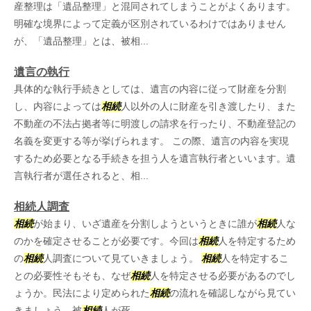
産整理は「遺品整理」と混同されてしまうことがよくあります。
明確な境界によって定義が区別されているわけではありません
が、「遺品整理」とは、被相...
遺言の執行
具体的な執行手続きとしては、遺言の内容に従って財産を分割
し、内容によっては
相続
人以外の人に財産を引き渡したり、また
不動産の不法占拠者等に明渡しの請求を行ったり、不動産登記の
名義を変更する等が挙げられます。 この際、遺言の内容を実現
するため必要となる手続きを担う人を遺言執行者といいます。遺
言執行者が選任されると、相...
相続人調査
相続
が始まり、いざ遺産を分割しようというときに誰が
相続
人な
のかを確定させることが必要です。今回は
相続
人を特定するため
の
相続
人調査について見ていきましょう。
相続
人を特定するこ
との必要性そもそも、なぜ
相続
人を特定させる必要があるのでし
ょうか。民法により定められた
相続
の流れを確認しながら見てい
きましょう。被
相続
人が死...