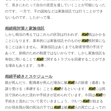
て、長きにわたって自分の意思を遺していくことが可能になった
のです。 一方で、子の認知などは家族信託では行うことができ
ないものです。したがって場...
相続税対策と家族信託
しかし税法の考えではこれらの区別は行われず、
相続
税はかかる
ことになります。基本的には家族信託そのものが
相続
税対策にな
ることはありません。 家族信託はあくまでも財産管理の手法で
あって、節税のための制度ではないからです。しかし家族信託を
有効に用いることで
相続
に関するトラブルを回避することができ
る場合もあります。 当事...
相続手続きとスケジュール
親が死んだり、配偶者が死んだ場合に被
相続
人の財産（遺産）を
譲り受ける（承継する）ことを
相続
するといいます。
相続
には民
法で決められた流れや手続きが定められています。今回は
相続
の
手続きと流れについて見ていきましょう。 ⑴いつ
相続
が始まる
のか現在我が国の民法の下では
相続
は被
相続
人の死亡によっての