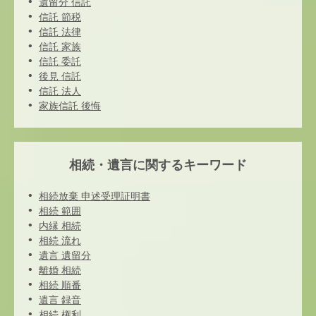
遺留分 信託
信託 節税
信託 法律
信託 家族
信託 委託
後見 信託
信託 法人
家族信託 後悔
相続・遺言に関するキーワード
相続放棄 申述受理証明書
相続 範囲
内縁 相続
相続 流れ
遺言 遺留分
離婚 相続
相続 順番
遺言 録音
相続 権利