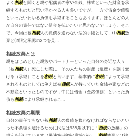
よく
相続
と聞くと親や配偶者の家や金銭、株式といった財産を承
継するものだと思い浮かべる人も多いですが、一方で借金や債務
といったいわゆる負債を承継することもあります。ほとんどの人
が自分の責任ではない借金を払いたいと思わないでしょう。そこ
で、今回は被
相続
人の負債を追わない法的手段として、⑴
相続
放
棄と⑵限定承認の2つを見...
相続放棄とは
親をはじめとした親族やパートナーといった自分の身近な人々
（被
相続
人）死亡した際に、その人たちの財産（遺産）を譲り受
ける（承継）ことを
相続
と言います。基本的に
相続
によって承継
されるものとしては例えば被
相続
人が持っていた金銭や家などの
不動産といったものですが，中には借金（金銭債務）といった負
債も
相続
により承継されるこ...
相続放棄の期限
自分の責任でもない被
相続
人の負債を負わなければならないとい
った不条理を避けるために民法は938条以下に「
相続
の放棄」の
規定を設けています（民法第5編第4章第3節）。
相続
放棄とは被