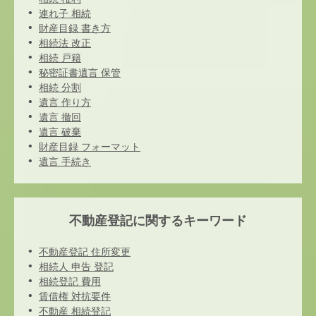
連れ子 相続
財産目録 書き方
相続法 改正
相続 戸籍
秘密証書遺言 保管
相続 分割
遺言 作り方
遺言 撤回
遺言 破棄
財産目録 フォーマット
遺言 手続き
不動産登記に関するキーワード
不動産登記 住所変更
相続人 申告 登記
相続登記 費用
賃借権 対抗要件
不動産 相続登記