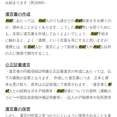
み始まります（民法882...
遺言書の作成
相続
にあたっては、
相続
人のうち誰がどの
相続
財産を引き継ぐの
か、揉めることがよくあります。こうした
相続
争いを防ぐために
も、生前に遺言書を作成しておくとよいでしょう。
相続
手続き
に触れると、よく「遺贈」という言葉を耳にすると思いますが、
遺贈とは、被
相続
人が、遺言によって財産を
相続
人や
相続
人以外
の人に無償で贈与すること...
公正証書遺言
・遺言者の印鑑登録証明書公正証書遺言の作成にあたっては、以
下の書類が必要となります。 作成した遺言書につき、正本と謄
本を受け取り、原本は公証役場にて保管されます。・遺言者と
相
続
人との続柄を示す戸籍謄本・
相続
財産についての資料（通帳の
コピーや固定資産税評価証明書等）・証人の戸籍謄本や住民票等
遺言書の保管
しかし、遺言の性質上見つかりにくいように保管されることも多