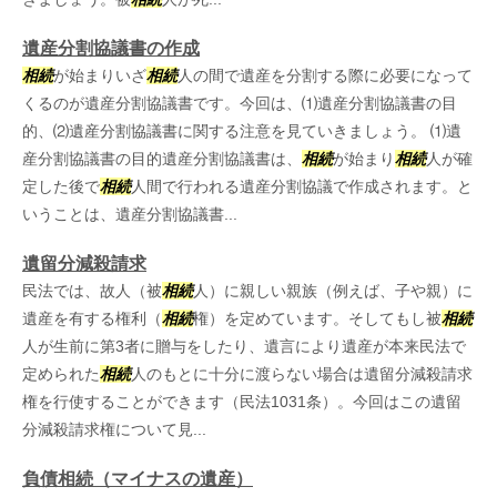
遺産分割協議書の作成
相続
が始まりいざ
相続
人の間で遺産を分割する際に必要になって
くるのが遺産分割協議書です。今回は、⑴遺産分割協議書の目
的、⑵遺産分割協議書に関する注意を見ていきましょう。 ⑴遺
産分割協議書の目的遺産分割協議書は、
相続
が始まり
相続
人が確
定した後で
相続
人間で行われる遺産分割協議で作成されます。と
いうことは、遺産分割協議書...
遺留分減殺請求
民法では、故人（被
相続
人）に親しい親族（例えば、子や親）に
遺産を有する権利（
相続
権）を定めています。そしてもし被
相続
人が生前に第3者に贈与をしたり、遺言により遺産が本来民法で
定められた
相続
人のもとに十分に渡らない場合は遺留分減殺請求
権を行使することができます（民法1031条）。今回はこの遺留
分減殺請求権について見...
負債相続（マイナスの遺産）