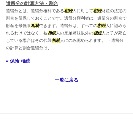
遺留分の計算方法・割合
遺留分とは、遺留分権利である
相続
人に対して
相続
財産の法定の
割合を留保しておくことです。遺留分権利者は、遺留分の割合で
財産を最低限
相続
できます。遺留分は、すべての
相続
人に認めら
れるわけではなく、被
相続
人の兄弟姉妹以外の
相続
人と子が死亡
している場合はその代襲
相続
人にのみ認められます。 ・遺留分
の計算と割合遺留分は、「...
« 保険 相続
一覧に戻る