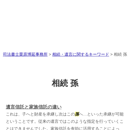
司法書士栗原博延事務所
>
相続・遺言に関するキーワード
>
相続 孫
相続 孫
遺言信託と家族信託の違い
これは、子へと財産を承継し次はこの
孫
へ…といった承継が可能
ということです。従来の遺言ではこのような指定を行っていくこ
とはできませんでした。家族信託を有効に活用することによっ