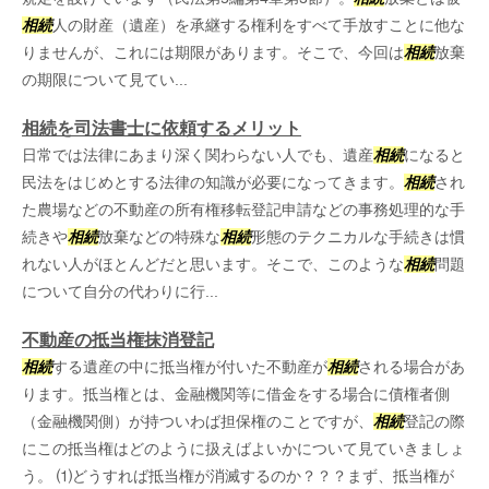
相続
人の財産（遺産）を承継する権利をすべて手放すことに他な
りませんが、これには期限があります。そこで、今回は
相続
放棄
の期限について見てい...
相続を司法書士に依頼するメリット
日常では法律にあまり深く関わらない人でも、遺産
相続
になると
民法をはじめとする法律の知識が必要になってきます。
相続
され
た農場などの不動産の所有権移転登記申請などの事務処理的な手
続きや
相続
放棄などの特殊な
相続
形態のテクニカルな手続きは慣
れない人がほとんどだと思います。そこで、このような
相続
問題
について自分の代わりに行...
不動産の抵当権抹消登記
相続
する遺産の中に抵当権が付いた不動産が
相続
される場合があ
ります。抵当権とは、金融機関等に借金をする場合に債権者側
（金融機関側）が持ついわば担保権のことですが、
相続
登記の際
にこの抵当権はどのように扱えばよいかについて見ていきましょ
う。 ⑴どうすれば抵当権が消滅するのか？？？まず、抵当権が