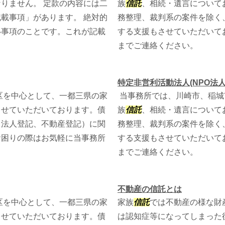
りません。 定款の内容には二
族
信託
、相続・遺言について
載事項」があります。 絶対的
務整理、裁判系の案件を除く
い事項のことです。これが記載
する支援もさせていただいて
までご連絡ください。
特定非営利活動法人(NPO法人
区を中心として、一都三県の家
当事務所では、川崎市、稲城
させていただいております。債
族
信託
、相続・遺言について
・法人登記、不動産登記）に関
務整理、裁判系の案件を除く
お困りの際はお気軽に当事務所
する支援もさせていただいて
までご連絡ください。
不動産の信託とは
区を中心として、一都三県の家
家族
信託
では不動産の様な財
させていただいております。債
は認知症等になってしまった