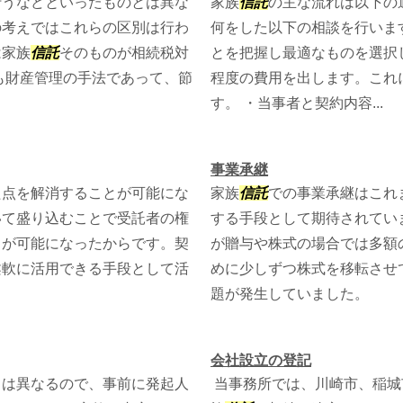
行うなどといったものとは異な
家族
信託
の主な流れは以下の
の考えではこれらの区別は行わ
何をした以下の相談を行いま
は家族
信託
そのものが相続税対
とを把握し最適なものを選択
も財産管理の手法であって、節
程度の費用を出します。これ
す。 ・当事者と契約内容...
事業承継
た点を解消することが可能にな
家族
信託
での事業承継はこれ
いて盛り込むことで受託者の権
する手段として期待されてい
とが可能になったからです。契
が贈与や株式の場合では多額
柔軟に活用できる手段として活
めに少しずつ株式を移転させ
題が発生していました。
会社設立の登記
とは異なるので、事前に発起人
当事務所では、川崎市、稲城