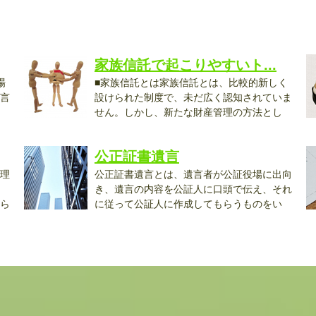
家族信託で起こりやすいト...
場
■家族信託とは家族信託とは、比較的新しく
言
設けられた制度で、未だ広く認知されていま
せん。しかし、新たな財産管理の方法とし
て...
に.
公正証書遺言
理
公正証書遺言とは、遺言者が公証役場に出向
き、遺言の内容を公証人に口頭で伝え、それ
ら
に従って公証人に作成してもらうものをい
い...
と.