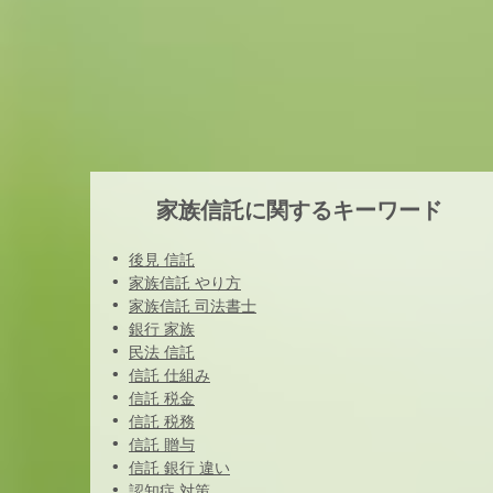
家族信託に関するキーワード
後見 信託
家族信託 やり方
家族信託 司法書士
銀行 家族
民法 信託
信託 仕組み
信託 税金
信託 税務
信託 贈与
信託 銀行 違い
認知症 対策