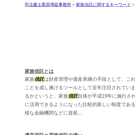
司法書士栗原博延事務所
>
家族信託に関するキーワード
家族信託とは
家族
信託
は財産管理や遺産承継の手段として、こ
ことを成し遂げるツールとして近年注目されてい
るかというと、家族
信託
自体が平成19年に施行さ
に活用できるようになった比較的新しい制度である
様な金融機関などに資産...