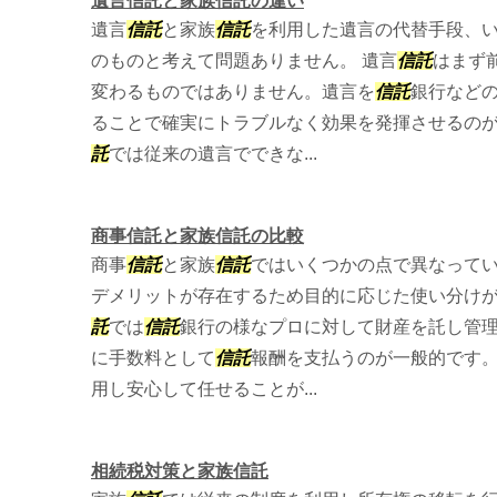
遺言信託と家族信託の違い
遺言
信託
と家族
信託
を利用した遺言の代替手段、
のものと考えて問題ありません。 遺言
信託
はまず
変わるものではありません。遺言を
信託
銀行など
ることで確実にトラブルなく効果を発揮させるの
託
では従来の遺言でできな...
商事信託と家族信託の比較
商事
信託
と家族
信託
ではいくつかの点で異なって
デメリットが存在するため目的に応じた使い分けが
託
では
信託
銀行の様なプロに対して財産を託し管
に手数料として
信託
報酬を支払うのが一般的です
用し安心して任せることが...
相続税対策と家族信託