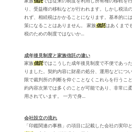
家族
信託
では従来の制度を利用し所有権の移転を
り、受益権の移転などが行われます。しかし税法
れず、相続税はかかることになります。基本的に
策になることはありません。 家族
信託
はあくまで
税のための制度ではないか...
成年後見制度と家族信託の違い
家族
信託
ではこうした成年後見制度で不便であっ
りました。契約内容に財産の処分、運用などにつ
限で裁判所の判断を仰ぐことなくこれらを行うこ
約内容次第では多くのことが可能であり、非常に
用されています。 一方で身...
会社設立の流れ
「印鑑関連の事務」の項目に記載した会社の実印