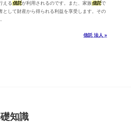
行える
信託
が利用されるのです。また、家族
信託
で
者として財産から得られる利益を享受します。その
.
信託 法人 »
基礎知識