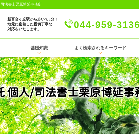
│司法書士栗原博延事務所
新百合ヶ丘駅から歩いて3分！
044-959-313
地元に密着した親切丁寧な
対応をいたします。
基礎知識
よく検索されるキーワード
託 個人/司法書士栗原博延事