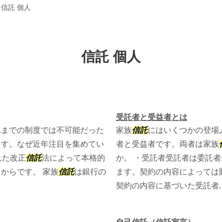
>
信託 個人
信託 個人
受託者と受益者とは
れまでの制度では不可能だった
家族
信託
にはいくつかの登場
ます。なぜ近年注目を集めてい
者と受益者です。両者は家族
れた改正
信託
法によって本格的
か。 ・受託者受託者は委託
からです。 家族
信託
は銀行の
ます。契約の内容によっては
契約の内容に基づいた受託者..