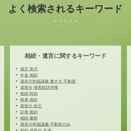
よく検索されるキーワード
相続・遺言に関するキーワード
遺言 形式
年金 相続
遺産分割協議書 書き方 不動産
遺留分 侵害額請求権
相続 時効
株券 相続
遺留分 改正
証券 相続
相続 書類
遺産分割協議書 不動産のみ
相続 遺留分 兄弟