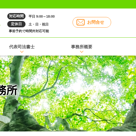
対応時間
平日 9:00～18:00
6
お問合せ
定休日
土・日・祝日
事前予約で時間外対応可能
代表司法書士
事務所概要
務所