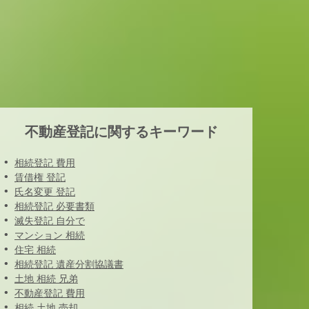
不動産登記に関するキーワード
相続登記 費用
賃借権 登記
氏名変更 登記
相続登記 必要書類
滅失登記 自分で
マンション 相続
住宅 相続
相続登記 遺産分割協議書
土地 相続 兄弟
不動産登記 費用
相続 土地 売却