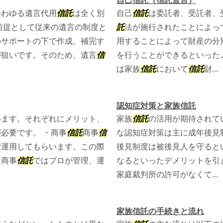
自己信託（信託宣言）
いわゆる遺言代用
信託
は全く別
自己
信託
は委託者、受託者、
前提として従来の遺言の制度と
託
法が施行されたことによっ
のサポートの下で作成、補完す
用することによって財産の分
が狙いです。そのため、遺言
信
を行うことができるといった
は家族
信託
において
信託
財...
認知症対策と家族信託
います。それぞれにメリット、
家族
信託
の活用が期待されて
必要です。 ・商事
信託
商事
信
な認知症対策は主に成年後見
理運用してもらいます。この際
後見制度は被後見人を守ると
。商事
信託
ではプロが管理、運
なるといったデメリットを引
家庭裁判所の許可がなくて...
家族信託の手続きと流れ