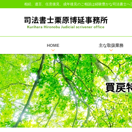
相続、遺言、任意後見、成年後見のご相談は経験豊かな司法書士へ
HOME
主な取扱業務
買戻