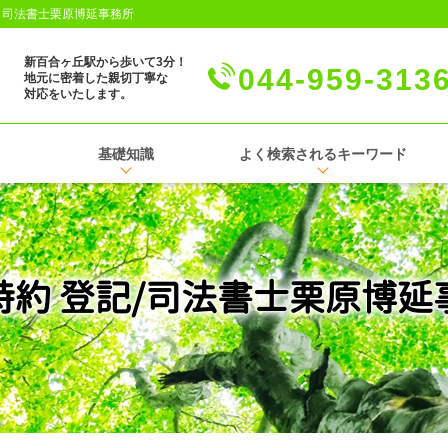
│司法書士栗原博延事務所
新百合ヶ丘駅から歩いて3分！
044-959-313
地元に密着した親切丁寧な
対応をいたします。
基礎知識
よく検索されるキーワード
特約 登記/司法書士栗原博延