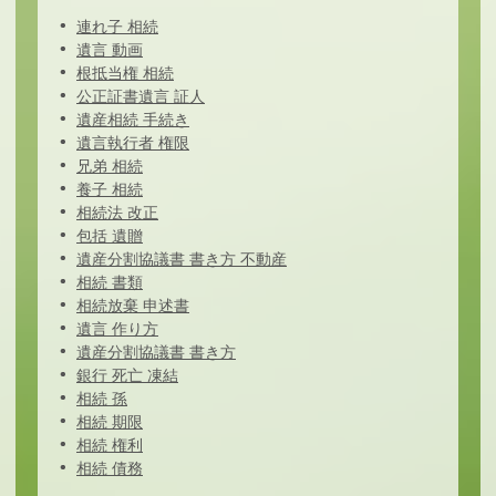
連れ子 相続
遺言 動画
根抵当権 相続
公正証書遺言 証人
遺産相続 手続き
遺言執行者 権限
兄弟 相続
養子 相続
相続法 改正
包括 遺贈
遺産分割協議書 書き方 不動産
相続 書類
相続放棄 申述書
遺言 作り方
遺産分割協議書 書き方
銀行 死亡 凍結
相続 孫
相続 期限
相続 権利
相続 債務