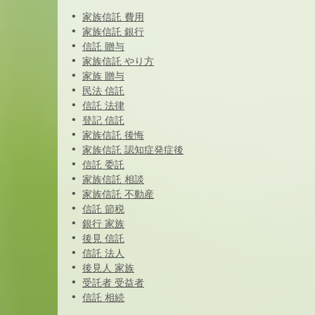
家族信託 費用
家族信託 銀行
信託 贈与
家族信託 やり方
家族 贈与
民法 信託
信託 法律
登記 信託
家族信託 後悔
家族信託 認知症発症後
信託 委託
家族信託 相談
家族信託 不動産
信託 節税
銀行 家族
後見 信託
信託 法人
後見人 家族
受託者 受益者
信託 相続