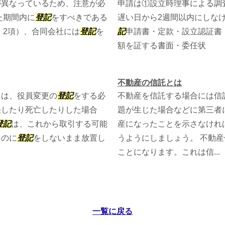
が異なっているため、注意が必
申請は①設立時理事による調
た期間内に
登記
をすべきである
遅い日から2週間以内にしな
・2項）、合同会社には
登記
を
記
申請書・定款・設立認証書
額を証する書面・委任状
不動産の信託とは
には、役員変更の
登記
をする必
不動産を信託する場合には信
任したり死亡したりした場合
題が生じた場合などに第三者
登記
は、これから取引する可能
産になったことを示さなけれ
たのに
登記
をしないまま放置し
うようにしましょう。 不動
ことになります。これは信...
一覧に戻る