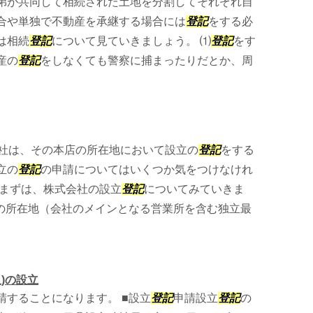
弟が共同して相続された土地を分割してそれぞれ自
合や単独で不動産を承継する場合には
登記
をする必
は相続
登記
について見ていきましょう。 ⑴
登記
をす
産の
登記
をしなくても警察に捕まったりだとか、周
会社は、その本店の所在地において設立の
登記
をする
立の
登記
の申請についてはいくつか気をつけなけれ
 まずは、株式会社の設立
登記
についてみていきま
の所在地（会社のメインとなる営業所を含む独立最
)の設立
請することになります。 ■設立
登記
申請設立
登記
の