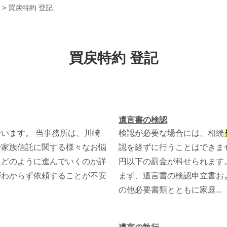
>
買戻特約 登記
買戻特約 登記
遺言書の検認
います。 当事務所は、川崎
検認が必要な場合には、相続
で家族信託に関する様々なお悩
認を経ずに行うことはできま
にどのように進んでいくのか詳
円以下の罰金が科せられます
がわからず依頼することが不安
まず、遺言書の検認申立書お
の他必要書類とともに家庭...