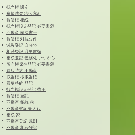
抵当権 設定
建物滅失登記 忘れ
賃借権 相続
抵当権設定登記 必要書類
不動産 司法書士
賃借権 対抗要件
滅失登記 自分で
相続登記 必要書類
相続登記 義務化 いつから
所有権保存登記 必要書類
買戻特約 不動産
抵当権 根抵当権
買戻特約 登記
抵当権設定登記 費用
賃借権 登記
不動産 相続 税
不動産登記法 とは
相続 家
不動産登記 規則
不動産 相続登記