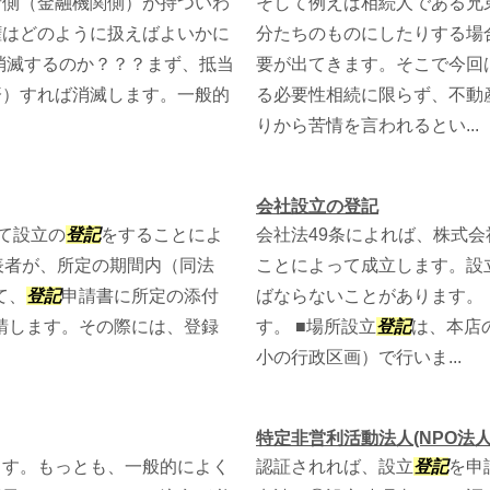
者側（金融機関側）が持ついわ
そして例えば相続人である兄
権はどのように扱えばよいかに
分たちのものにしたりする場
消滅するのか？？？まず、抵当
要が出てきます。そこで今回
済）すれば消滅します。一般的
る必要性相続に限らず、不動
りから苦情を言われるとい...
会社設立の登記
て設立の
登記
をすることによ
会社法49条によれば、株式
表者が、所定の期間内（同法
ことによって成立します。設
て、
登記
申請書に所定の添付
ばならないことがあります。
申請します。その際には、登録
す。 ■場所設立
登記
は、本店
小の行政区画）で行いま...
特定非営利活動法人(NPO法人
ます。もっとも、一般的によく
認証されれば、設立
登記
を申