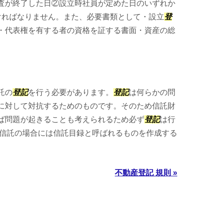
査が終了した日②設立時社員が定めた日のいずれか
ければなりません。また、必要書類として・設立
登
・代表権を有する者の資格を証する書面・資産の総
託の
登記
を行う必要があります。
登記
は何らかの問
に対して対抗するためのものです。そのため信託財
ば問題が起きることも考えられるため必ず
登記
は行
産信託の場合には信託目録と呼ばれるものを作成する
不動産登記 規則 »