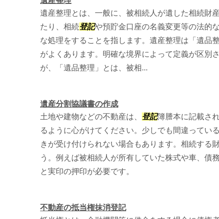
遺産整理
遺産整理とは、一般に、被相続人が遺した相続財
たり、相続
登記
や預貯金口座の名義変更等の法的
な処理をすることを指します。遺産整理は「遺品
がよくあります。明確な境界によって定義が区別
が、「遺品整理」とは、被相...
遺産分割協議書の作成
土地や建物などの不動産は、
登記
簿謄本に記載さ
るように心がけてください。少しでも間違ってい
きが受け付けられない場合もあります。相続する
う。例えば被相続人が所有していた株式や車、債
と実印の押印が必要です。
不動産の抵当権抹消登記