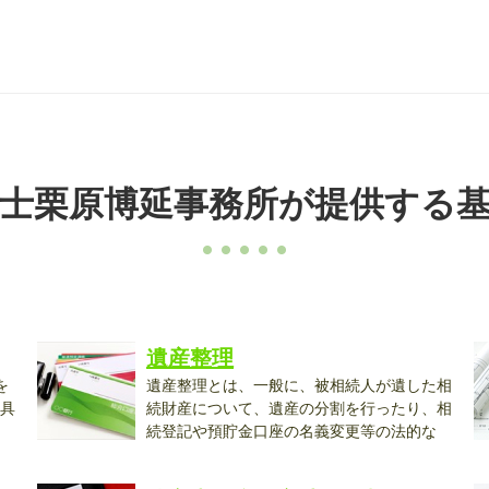
士栗原博延事務所が提供する
遺産整理
を
遺産整理とは、一般に、被相続人が遺した相
具
続財産について、遺産の分割を行ったり、相
続登記や預貯金口座の名義変更等の法的な
手...
め.