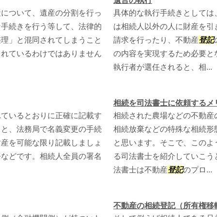
遺言の執行
産について、遺産の分割を行っ
具体的な執行手続きとしては
な手続きを行う等して、法律的
は相続人以外の人に財産を引
整理」と混同されてしまうこと
請求を行ったり、不動産
登記
されているわけではありません
の内容を実現するため必要と
執行者が選任されると、相...
相続を司法書士に依頼するメ
れているとおりに正確に記載す
相続された農場などの不動産
ると、法務局で名義変更の手続
相続放棄などの特殊な相続形
財産を可能な限り記載しましょ
と思います。そこで、このよ
務などです。相続人全員の署名
る司法書士を紹介していこう
法書士は不動産
登記
のプロ...
不動産の相続登記（所有権移