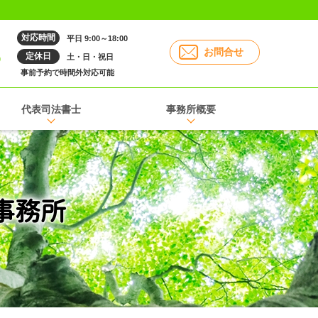
対応時間
平日 9:00～18:00
6
お問合せ
定休日
土・日・祝日
事前予約で時間外対応可能
代表司法書士
事務所概要
事務所