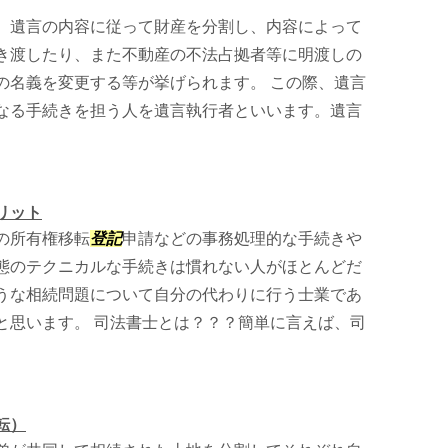
、遺言の内容に従って財産を分割し、内容によって
き渡したり、また不動産の不法占拠者等に明渡しの
の名義を変更する等が挙げられます。 この際、遺言
なる手続きを担う人を遺言執行者といいます。遺言
リット
の所有権移転
登記
申請などの事務処理的な手続きや
態のテクニカルな手続きは慣れない人がほとんどだ
うな相続問題について自分の代わりに行う士業であ
と思います。 司法書士とは？？？簡単に言えば、司
転）