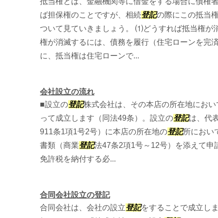
抵当権とは、金融機関等に借金をする場合に債権
ば担保権のことですが、相続
登記
の際にこの抵当
ついて見ていきましょう。 ⑴どうすれば抵当権が
権が消滅するには、債務を履行（住宅ローンを完
に、抵当権は住宅ローンで...
会社設立の流れ
■設立の
登記
株式会社は、その本店の所在地におい
って成立します（同法49条）。設立の
登記
は、代
911条1項1号2号）に本店の所在地の
登記
所におい
書類（商業
登記
法47条2項1号～12号）を添えて
免許税を納付する必...
合同会社設立の登記
合同会社は、会社の設立
登記
をすることで成立し