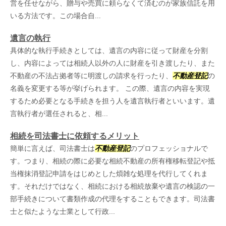
営を任せながら、贈与や売買に頼らなくて済むのが家族信託を用
いる方法です。この場合自...
遺言の執行
具体的な執行手続きとしては、遺言の内容に従って財産を分割
し、内容によっては相続人以外の人に財産を引き渡したり、また
不動産の不法占拠者等に明渡しの請求を行ったり、
不動産登記
の
名義を変更する等が挙げられます。 この際、遺言の内容を実現
するため必要となる手続きを担う人を遺言執行者といいます。遺
言執行者が選任されると、相...
相続を司法書士に依頼するメリット
簡単に言えば、司法書士は
不動産登記
のプロフェッショナルで
す。つまり、相続の際に必要な相続不動産の所有権移転登記や抵
当権抹消登記申請をはじめとした煩雑な処理を代行してくれま
す。それだけではなく、相続における相続放棄や遺言の検認の一
部手続きについて書類作成の代理をすることもできます。司法書
士と似たような士業として行政...