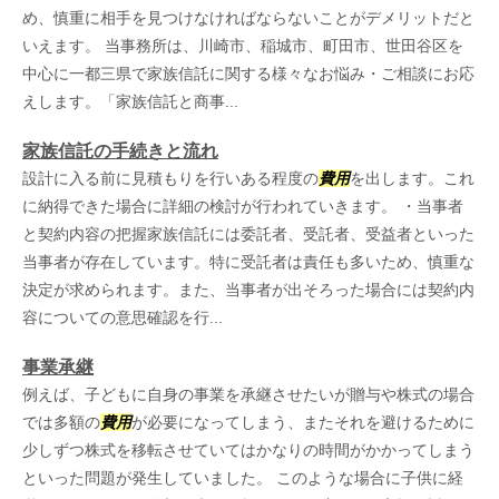
め、慎重に相手を見つけなければならないことがデメリットだと
いえます。 当事務所は、川崎市、稲城市、町田市、世田谷区を
中心に一都三県で家族信託に関する様々なお悩み・ご相談にお応
えします。「家族信託と商事...
家族信託の手続きと流れ
設計に入る前に見積もりを行いある程度の
費用
を出します。これ
に納得できた場合に詳細の検討が行われていきます。 ・当事者
と契約内容の把握家族信託には委託者、受託者、受益者といった
当事者が存在しています。特に受託者は責任も多いため、慎重な
決定が求められます。また、当事者が出そろった場合には契約内
容についての意思確認を行...
事業承継
例えば、子どもに自身の事業を承継させたいが贈与や株式の場合
では多額の
費用
が必要になってしまう、またそれを避けるために
少しずつ株式を移転させていてはかなりの時間がかかってしまう
といった問題が発生していました。 このような場合に子供に経