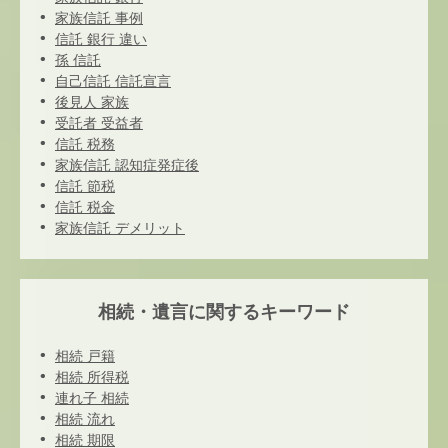
家族信託 事例
信託 銀行 違い
孫 信託
自己信託 信託宣言
後見人 家族
受託者 受益者
信託 税務
家族信託 認知症発症後
信託 節税
信託 税金
家族信託 デメリット
相続・遺言に関するキーワード
相続 戸籍
相続 所得税
連れ子 相続
相続 流れ
相続 期限