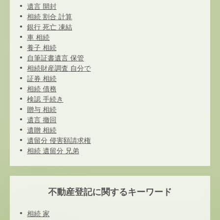
遺言 開封
相続 割合 計算
銀行 死亡 凍結
車 相続
養子 相続
自筆証書遺言 保管
相続財産調査 自分で
証券 相続
相続 債務
検認 手続き
贈与 相続
遺言 撤回
遺贈 相続
遺留分 侵害額請求権
相続 遺留分 兄弟
不動産登記に関するキーワード
相続 家