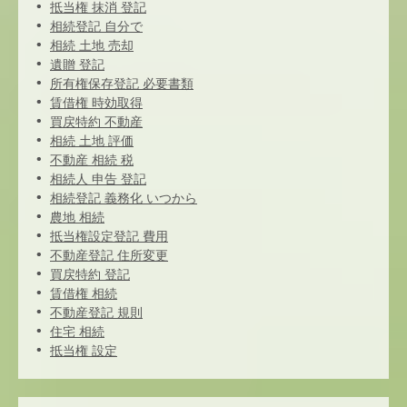
抵当権 抹消 登記
相続登記 自分で
相続 土地 売却
遺贈 登記
所有権保存登記 必要書類
賃借権 時効取得
買戻特約 不動産
相続 土地 評価
不動産 相続 税
相続人 申告 登記
相続登記 義務化 いつから
農地 相続
抵当権設定登記 費用
不動産登記 住所変更
買戻特約 登記
賃借権 相続
不動産登記 規則
住宅 相続
抵当権 設定