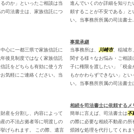
きるのか」といったご相談は当
進んでいくのか詳細を知りた
属の司法書士は、家族信託につ
頼することが不安である」と
い。当事務所所属の司法書士..
事業承継
を中心に一都三県で家族信託に
当事務所は、
川崎市
、稲城市
成年後見制度ではなく家族信託
関する様々なお悩み・ご相談
族信託をどちらも有効に使う方
子に権限を渡したい」「税金
でお気軽にご連絡ください。当
もかかわらずできない」とい
い。当事務所所属の司法書士は.
相続を司法書士に依頼するメ
て財産を分割し、内容によって
簡単に言えば、司法書士は
不
動産の不法占拠者等に明渡しの
の際に必要な相続不動産の所
挙げられます。 この際、遺言
煩雑な処理を代行してくれま