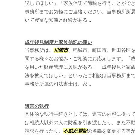
説してほしい」「家族信託で節税を行うことがで
事務所までお気軽にご連絡ください。当事務所所
いて豊富な知識と経験がある...
成年後見制度と家族信託の違い
当事務所は、
川崎市
、稲城市、町田市、世田谷区
関する様々なお悩み・ご相談にお応えします。「
を用いた財産管理に興味がある」「成年後見と家
法を教えてほしい」といったご相談は当事務所ま
事務所所属の司法書士は、家...
遺言の執行
具体的な執行手続きとしては、遺言の内容に従っ
は相続人以外の人に財産を引き渡したり、また不
請求を行ったり、
不動産登記
の名義を変更する等が