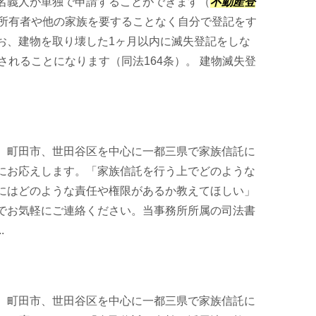
名義人が単独で申請することができます（
不動産登
の所有者や他の家族を要することなく自分で登記をす
お、建物を取り壊した1ヶ月以内に滅失登記をしな
されることになります（同法164条）。 建物滅失登
、町田市、世田谷区を中心に一都三県で家族信託に
にお応えします。「家族信託を行う上でどのような
にはどのような責任や権限があるか教えてほしい」
でお気軽にご連絡ください。当事務所所属の司法書
.
、町田市、世田谷区を中心に一都三県で家族信託に