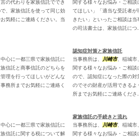
遺言の代わりを家族信託ででき
関する様々なお悩み・ご相談
ので、家族信託を使って同じ効
てほしい」「適当な受託者が
でお気軽にご連絡ください。当
きたい」といったご相談は当
の司法書士は、家族信託につ..
認知症対策と家族信託
を中心に一都三県で家族信託に
当事務所は、
川崎市
、稲城市
家族信託と商事信託のどちらを
関する様々なお悩み・ご相談
産管理を行ってほしいがどんな
ので、認知症になった際の対
当事務所までお気軽にご連絡く
のでその財産が活用できるよ
所までお気軽にご連絡くださ..
家族信託の手続きと流れ
を中心に一都三県で家族信託に
当事務所は、
川崎市
、稲城市
家族信託に関する税について解
関する様々なお悩み・ご相談