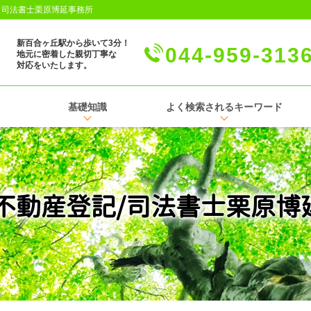
│司法書士栗原博延事務所
新百合ヶ丘駅から歩いて3分！
044-959-313
地元に密着した親切丁寧な
対応をいたします。
基礎知識
よく検索されるキーワード
 不動産登記/司法書士栗原博