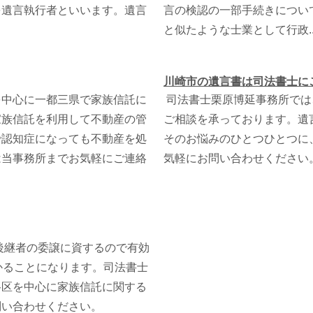
を遺言執行者といいます。遺言
言の検認の一部手続きについ
と似たような士業として行政..
川崎市の遺言書は司法書士に
を中心に一都三県で家族信託に
司法書士栗原博延事務所では
家族信託を利用して不動産の管
ご相談を承っております。遺
で認知症になっても不動産を処
そのお悩みのひとつひとつに
は当事務所までお気軽にご連絡
気軽にお問い合わせください
後継者の委譲に資するので有効
かることになります。
司法書士
谷区を中心に家族信託に関する
問い合わせください。