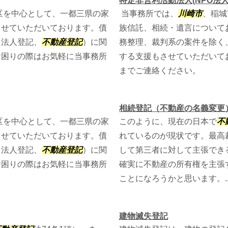
特定非営利活動法人(NPO法人
区を中心として、一都三県の家
当事務所では、
川崎市
、稲城
させていただいております。債
族信託、相続・遺言について
・法人登記、
不動産登記
）に関
務整理、裁判系の案件を除く
お困りの際はお気軽に当事務所
する支援もさせていただいて
までご連絡ください。
相続登記（不動産の名義変更
区を中心として、一都三県の家
このように、現在の日本で
不
させていただいております。債
れているのが現状です。最高
・法人登記、
不動産登記
）に関
して第三者に対して主張でき
お困りの際はお気軽に当事務所
確実に不動産の所有権を主張
ことになろうかと思います。..
建物滅失登記