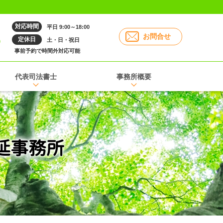
対応時間
平日 9:00～18:00
6
お問合せ
定休日
土・日・祝日
事前予約で時間外対応可能
代表司法書士
事務所概要
延事務所