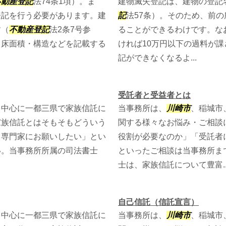
不動産登記
法74条1項）。ま
建物滅失登記は、建物の登記
登記を行う必要があります。建
記
法57条）。そのため、前
す（
不動産登記
法2条7号参
ることができるわけです。な
・床面積・構造などを記載する
ければ10万円以下の過料が課
記ができなくなるよ...
受託者と受益者とは
を中心に一都三県で家族信託に
当事務所は、
川崎市
、稲城市
家族信託とはそもそもどういう
関する様々なお悩み・ご相談
る専門家にお願いしたい」とい
役割が必要なのか」「受託者
い。当事務所所属の司法書士
といったご相談は当事務所ま
士は、家族信託について豊富..
自己信託（信託宣言）
を中心に一都三県で家族信託に
当事務所は、
川崎市
、稲城市