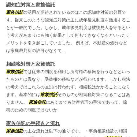
認知症対策と家族信託
家族信託
の活用が期待されているのはこの認知症対策の分野で
す。従来このような認知症対策は主に成年後見制度を活用するこ
とが一般的でした。しかし、成年後見制度は被後見人を守るとい
う考えがあまりにも強く結果として何もできなくなるといったデ
メリットを引き起こしていました。 例えば、不動産の処分など
は家庭裁判所の許可がなくて...
相続税対策と家族信託
家族信託
では従来の制度を利用し所有権の移転を行うなどといっ
たものとは異なり、受益権の移転などが行われます。しかし税法
の考えではこれらの区別は行われず、相続税はかかることになり
ます。基本的には
家族信託
そのものが相続税対策になることはあ
りません。
家族信託
はあくまでも財産管理の手法であって、節
税のための制度ではないか...
家族信託の手続きと流れ
家族信託
の主な流れは以下の通りです。 ・事前相談信託の相談