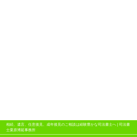
相続、遺言、任意後見、成年後見のご相談は経験豊かな司法書士へ |
司法書
士栗原博延事務所