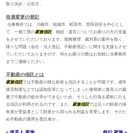
取り決め・公告方...
役員変更の登記
当事務所では、川崎市、稲城市、町田市、世田谷区を中心とし
て、一都三県の
家族信託
、相続・遺言についてお困りの方の支援
をさせていただいております。債務整理、裁判系の案件を除く、
様々な問題（会社・法人登記、不動産登記）に関する支援もさせ
ていただいておりますので、何かお困りの際はお気軽に当事務所
までご連絡ください。
不動産の信託とは
家族信託
では不動産の様な財産も信託することが可能です。成年
後見制度などでは認知症等になってしまった後簡単に後見人の裁
量で不動産の処分等ができないため、そうした行為を柔軟に行え
る信託が利用されるのです。また、
家族信託
では元々の財産の保
有者が受益者として財産から得られる利益を享受します。そのた
め不動産の運用を受託者が...
« 後見人 家族
銀行 家族 »