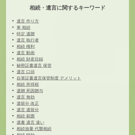
相続・遺言に関するキーワード
遺言 作り方
車 相続
特定 遺贈
遺言 執行者
相続 権利
遺言 動画
相続 財産目録
秘密証書遺言 保管
遺言 口頭
自筆証書遺言保管制度 デメリット
相続 所得税
遺贈 死因贈与
遺言 無効
遺留分 改正
遺言 遺留分
相続 範囲
遺書 遺言 違い
相続放棄 代襲相続