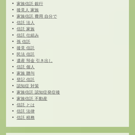
家族信託 銀行
後見人 家族
家族信託 費用 自分で
信託 法人
信託 家族
信託 仕組み
孫 信託
後見 信託
民法 信託
遺産 預金 引き出し
信託 個人
家族 贈与
登記 信託
認知症 対策
家族信託 認知症発症後
家族信託 不動産
信託 とは
信託 法律
信託 税務