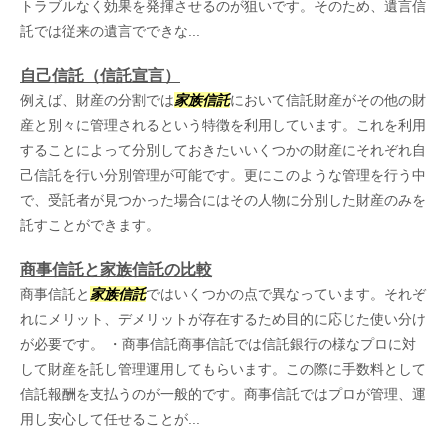
トラブルなく効果を発揮させるのが狙いです。そのため、遺言信
託では従来の遺言でできな...
自己信託（信託宣言）
例えば、財産の分割では
家族信託
において信託財産がその他の財
産と別々に管理されるという特徴を利用しています。これを利用
することによって分別しておきたいいくつかの財産にそれぞれ自
己信託を行い分別管理が可能です。更にこのような管理を行う中
で、受託者が見つかった場合にはその人物に分別した財産のみを
託すことができます。
商事信託と家族信託の比較
商事信託と
家族信託
ではいくつかの点で異なっています。それぞ
れにメリット、デメリットが存在するため目的に応じた使い分け
が必要です。 ・商事信託商事信託では信託銀行の様なプロに対
して財産を託し管理運用してもらいます。この際に手数料として
信託報酬を支払うのが一般的です。商事信託ではプロが管理、運
用し安心して任せることが...