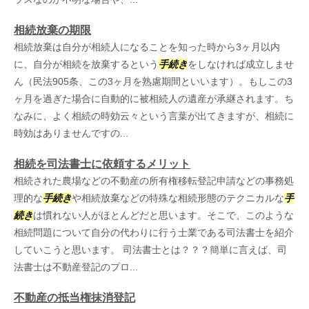
相続放棄の期限
相続放棄は自分が相続人になることを知った時から3ヶ月以内
に、自分が相続を放棄するという
手続き
をしなければ成立しませ
ん（民法905条、この3ヶ月を熟慮期間といいます）。もしこの3
ヶ月を過ぎた場合に自動的に被相続人の遺産が承継されます。ち
なみに、よく相続の時効云々という言葉が出てきますが、相続に
時効はありませんですの...
相続を司法書士に依頼するメリット
相続された農場などの不動産の所有権移転登記申請などの事務処
理的な
手続き
や相続放棄などの特殊な相続形態のテクニカルな
手
続き
は慣れない人がほとんどだと思います。そこで、このような
相続問題について自分の代わりに行う士業である司法書士を紹介
していこうと思います。 司法書士とは？？？簡単に言えば、司
法書士は不動産登記のプロ...
不動産の抵当権抹消登記