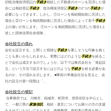
⑵抵当権抹消登記の
手続き
相続した不動産のローンを完済した場
合には相続登記
手続き
、抵当権抹消登記
手続き
の2つの
手続き
が
必要になってきます。しかし、①ローンを相続開始前に完済した
場合と②ローンを相続開始後に完済した場合によって若干
手続き
上の違いが生じます。 ①ローンを相続開始前に完済した場合1上
述した団体信用生命保険...
会社設立の流れ
会社を設立する、と聞くと煩雑な
手続き
を要しそうな印象を抱く
ことも多いかもしれません。実際にはどのような
手続き
を経るこ
とで会社は成立するのでしょうか。以下では株式会社を「発起設
立」という方法で設立するにはどのような
手続き
を経る必要があ
るのか、その流れを示します。 ■事前の準備会社法を見ると、会
社の設立の第一段階は「...
会社設立の登記
当事務所では、川崎市、稲城市、町田市、世田谷区を中心とし
て、一都三県の
家族信託
、相続・遺言についてお困りの方の支援
をさせていただいております。債務整理、裁判系の案件を除く、