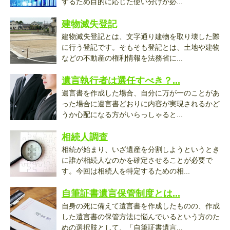
するため目的に応じた使い分けが必...
建物滅失登記
建物滅失登記とは、文字通り建物を取り壊した際
に行う登記です。そもそも登記とは、土地や建物
などの不動産の権利情報を法務省に...
遺言執行者は選任すべき？...
遺言書を作成した場合、自分に万が一のことがあ
った場合に遺言書どおりに内容が実現されるかど
うか心配になる方がいらっしゃると...
相続人調査
相続が始まり、いざ遺産を分割しようというとき
に誰が相続人なのかを確定させることが必要で
す。今回は相続人を特定するための相...
自筆証書遺言保管制度とは...
自身の死に備えて遺言書を作成したものの、作成
した遺言書の保管方法に悩んでいるという方のた
めの選択肢として、「自筆証書遺言...