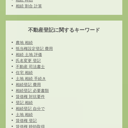
相続 時効
相続 割合 計算
不動産登記に関するキーワード
農地 相続
抵当権設定登記 費用
相続 土地 評価
氏名変更 登記
不動産 司法書士
住宅 相続
土地 相続 手続き
相続登記 費用
相続登記 必要書類
賃借権 対抗要件
登記 相続
相続登記 自分で
土地 相続
賃借権 登記
賃借権 時効取得