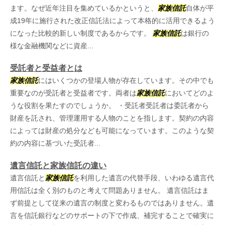
ます。なぜ近年注目を集めているかというと、
家族信託
自体が平
成19年に施行された改正信託法によって本格的に活用できるよう
になった比較的新しい制度であるからです。
家族信託
は銀行の
様な金融機関などに資産...
受託者と受益者とは
家族信託
にはいくつかの登場人物が存在しています。その中でも
重要なのが受託者と受益者です。両者は
家族信託
においてどのよ
うな役割を果たすのでしょうか。 ・受託者受託者は委託者から
財産を託され、管理運用する人物のことを指します。契約の内容
によっては財産の処分なども可能になっています。このような契
約の内容に基づいた受託者...
遺言信託と家族信託の違い
遺言信託と
家族信託
を利用した遺言の代替手段、いわゆる遺言代
用信託は全く別のものと考えて問題ありません。 遺言信託はま
ず前提として従来の遺言の制度と変わるものではありません。遺
言を信託銀行などのサポートの下で作成、補完することで確実に