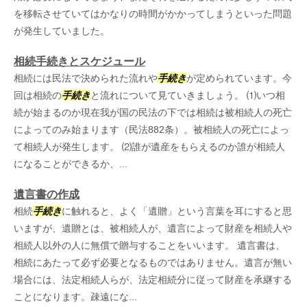
を移転させていてはかなりの時間がかかってしまうといった問題
が発生していました。
相続手続きとスケジュール
相続には民法で決められた流れや
手続き
が定められています。今
回は相続の
手続き
と流れについて見ていきましょう。 ⑴いつ相
続が始まるのか現在我が国の民法の下では相続は被相続人の死亡
によってのみ始まります（民法882条）。被相続人の死亡によっ
て相続人が発生します。 ⑵誰が遺産をもらえるのか誰が相続人
になることができるか、...
遺言書の作成
相続
手続き
に触れると、よく「遺贈」という言葉を耳にすると思
いますが、遺贈とは、被相続人が、遺言によって財産を相続人や
相続人以外の人に無償で贈与することをいいます。 遺言書は、
相続にあたって必ず必要となるものではありません。遺言が無い
場合には、法定相続人らが、法定相続分に従って財産を承継する
ことになります。疎遠にな...