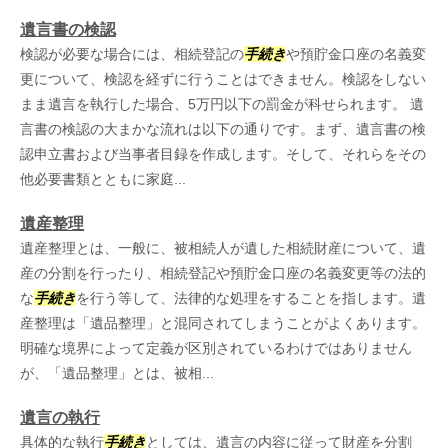
遺言書の検認
検認が必要な場合には、相続登記の
手続き
や預貯金口座の名義変
更について、検認を経ずに行うことはできません。検認をしない
まま遺言を執行した場合、5万円以下の罰金が科せられます。 遺
言書の検認の大まかな流れは以下の通りです。まず、遺言書の検
認申立書および当事者目録を作成します。そして、それらをその
他必要書類とともに家庭...
遺産整理
遺産整理とは、一般に、被相続人が遺した相続財産について、遺
産の分割を行ったり、相続登記や預貯金口座の名義変更等の法的
な
手続き
を行う等して、法律的な処理をすることを指します。遺
産整理は「遺品整理」と混同されてしまうことがよくあります。
明確な境界によって定義が区別されているわけではありません
が、「遺品整理」とは、被相...
遺言の執行
具体的な執行
手続き
としては、遺言の内容に従って財産を分割