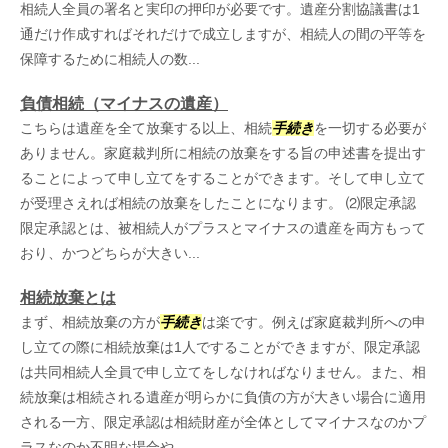
相続人全員の署名と実印の押印が必要です。遺産分割協議書は1
通だけ作成すればそれだけで成立しますが、相続人の間の平等を
保障するために相続人の数...
負債相続（マイナスの遺産）
こちらは遺産を全て放棄する以上、相続
手続き
を一切する必要が
ありません。家庭裁判所に相続の放棄をする旨の申述書を提出す
ることによって申し立てをすることができます。そして申し立て
が受理さえれば相続の放棄をしたことになります。 ⑵限定承認
限定承認とは、被相続人がプラスとマイナスの遺産を両方もって
おり、かつどちらが大きい...
相続放棄とは
まず、相続放棄の方が
手続き
は楽です。例えば家庭裁判所への申
し立ての際に相続放棄は1人ですることができますが、限定承認
は共同相続人全員で申し立てをしなければなりません。また、相
続放棄は相続される遺産が明らかに負債の方が大きい場合に適用
される一方、限定承認は相続財産が全体としてマイナスなのかプ
ラスなのか不明な場合や、...