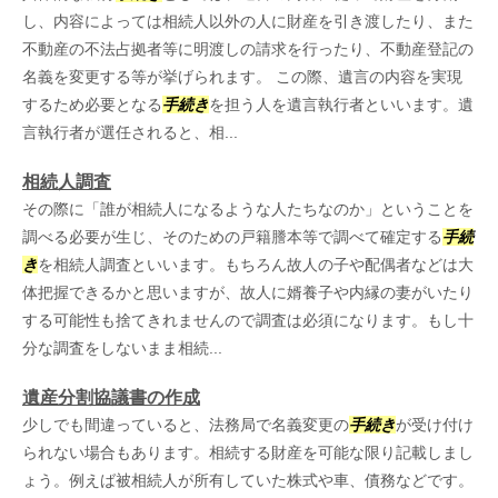
し、内容によっては相続人以外の人に財産を引き渡したり、また
不動産の不法占拠者等に明渡しの請求を行ったり、不動産登記の
名義を変更する等が挙げられます。 この際、遺言の内容を実現
するため必要となる
手続き
を担う人を遺言執行者といいます。遺
言執行者が選任されると、相...
相続人調査
その際に「誰が相続人になるような人たちなのか」ということを
調べる必要が生じ、そのための戸籍謄本等で調べて確定する
手続
き
を相続人調査といいます。もちろん故人の子や配偶者などは大
体把握できるかと思いますが、故人に婿養子や内縁の妻がいたり
する可能性も捨てきれませんので調査は必須になります。もし十
分な調査をしないまま相続...
遺産分割協議書の作成
少しでも間違っていると、法務局で名義変更の
手続き
が受け付け
られない場合もあります。相続する財産を可能な限り記載しまし
ょう。例えば被相続人が所有していた株式や車、債務などです。