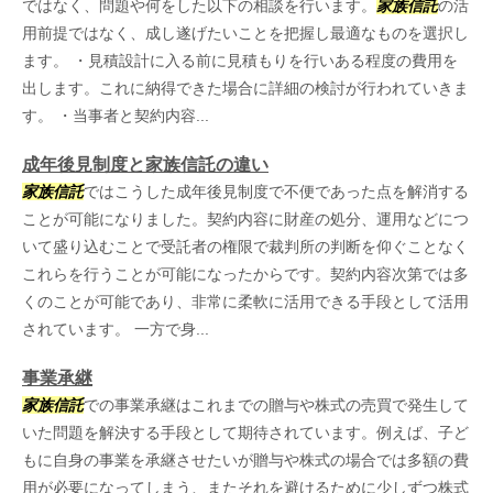
ではなく、問題や何をした以下の相談を行います。
家族信託
の活
用前提ではなく、成し遂げたいことを把握し最適なものを選択し
ます。 ・見積設計に入る前に見積もりを行いある程度の費用を
出します。これに納得できた場合に詳細の検討が行われていきま
す。 ・当事者と契約内容...
成年後見制度と家族信託の違い
家族信託
ではこうした成年後見制度で不便であった点を解消する
ことが可能になりました。契約内容に財産の処分、運用などにつ
いて盛り込むことで受託者の権限で裁判所の判断を仰ぐことなく
これらを行うことが可能になったからです。契約内容次第では多
くのことが可能であり、非常に柔軟に活用できる手段として活用
されています。 一方で身...
事業承継
家族信託
での事業承継はこれまでの贈与や株式の売買で発生して
いた問題を解決する手段として期待されています。例えば、子ど
もに自身の事業を承継させたいが贈与や株式の場合では多額の費
用が必要になってしまう、またそれを避けるために少しずつ株式