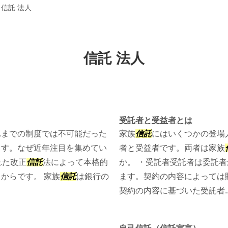
>
信託 法人
信託 法人
受託者と受益者とは
れまでの制度では不可能だった
家族
信託
にはいくつかの登場
ます。なぜ近年注目を集めてい
者と受益者です。両者は家族
れた改正
信託
法によって本格的
か。 ・受託者受託者は委託
からです。 家族
信託
は銀行の
ます。契約の内容によっては
契約の内容に基づいた受託者..