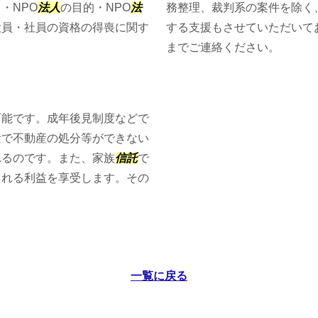
・NPO
法人
の目的・NPO
法
務整理、裁判系の案件を除く
役員・社員の資格の得喪に関す
する支援もさせていただいて
までご連絡ください。
可能です。成年後見制度などで
量で不動産の処分等ができない
れるのです。また、家族
信託
で
られる利益を享受します。その
一覧に戻る