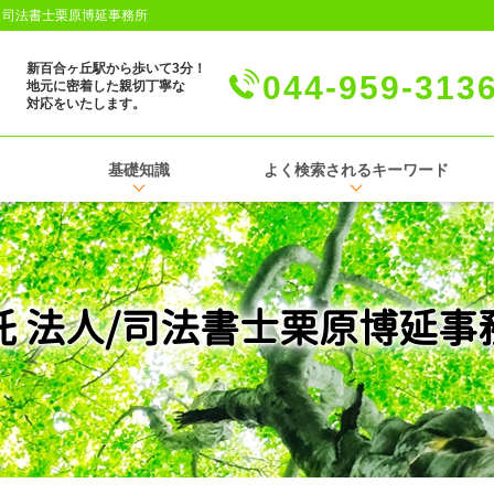
│司法書士栗原博延事務所
新百合ヶ丘駅から歩いて3分！
044-959-313
地元に密着した親切丁寧な
対応をいたします。
基礎知識
よく検索されるキーワード
託 法人/司法書士栗原博延事