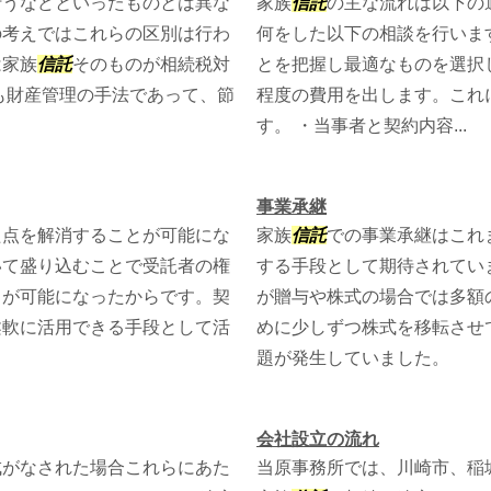
行うなどといったものとは異な
家族
信託
の主な流れは以下の
の考えではこれらの区別は行わ
何をした以下の相談を行いま
は家族
信託
そのものが相続税対
とを把握し最適なものを選択
も財産管理の手法であって、節
程度の費用を出します。これ
す。 ・当事者と契約内容...
事業承継
た点を解消することが可能にな
家族
信託
での事業承継はこれ
いて盛り込むことで受託者の権
する手段として期待されてい
とが可能になったからです。契
が贈与や株式の場合では多額
柔軟に活用できる手段として活
めに少しずつ株式を移転させ
題が発生していました。
会社設立の流れ
成がなされた場合これらにあた
当原事務所では、川崎市、稲