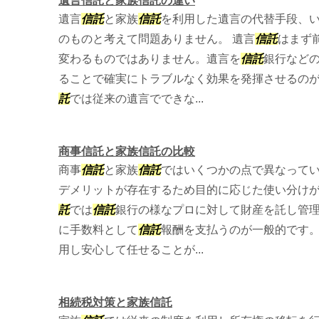
遺言信託と家族信託の違い
遺言
信託
と家族
信託
を利用した遺言の代替手段、
のものと考えて問題ありません。 遺言
信託
はまず
変わるものではありません。遺言を
信託
銀行など
ることで確実にトラブルなく効果を発揮させるの
託
では従来の遺言でできな...
商事信託と家族信託の比較
商事
信託
と家族
信託
ではいくつかの点で異なって
デメリットが存在するため目的に応じた使い分けが
託
では
信託
銀行の様なプロに対して財産を託し管
に手数料として
信託
報酬を支払うのが一般的です
用し安心して任せることが...
相続税対策と家族信託