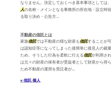
なりません。決定しておくべき基本事項としては、
人
の名称・メインとなる事務所の所在地・設立時
る取り決め・公告方...
不動産の信託とは
家族
信託
では不動産の様な財産も
信託
することが
は認知症等になってしまった後簡単に後見人の裁
ため、そうした行為を柔軟に行える
信託
が利用さ
は元々の財産の保有者が受益者として財産から得
ため不動産の運用を受託者が...
« 信託 個人