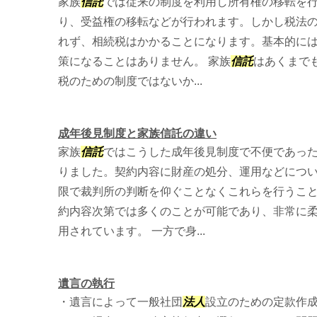
家族
信託
では従来の制度を利用し所有権の移転を
り、受益権の移転などが行われます。しかし税法
れず、相続税はかかることになります。基本的に
策になることはありません。 家族
信託
はあくまで
税のための制度ではないか...
成年後見制度と家族信託の違い
家族
信託
ではこうした成年後見制度で不便であっ
りました。契約内容に財産の処分、運用などにつ
限で裁判所の判断を仰ぐことなくこれらを行うこ
約内容次第では多くのことが可能であり、非常に
用されています。 一方で身...
遺言の執行
・遺言によって一般社団
法人
設立のための定款作