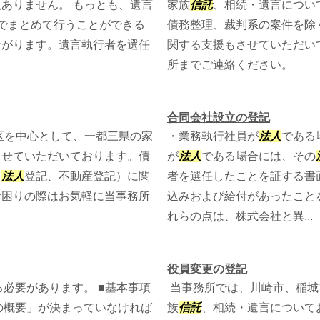
ありません。 もっとも、遺言
家族
信託
、相続・遺言につい
でまとめて行うことができる
債務整理、裁判系の案件を除
ながります。遺言執行者を選任
関する支援もさせていただい
所までご連絡ください。
合同会社設立の登記
区を中心として、一都三県の家
・業務執行社員が
法人
である
させていただいております。債
が
法人
である場合には、その
・
法人
登記、不動産登記）に関
者を選任したことを証する書
お困りの際はお気軽に当事務所
込みおよび給付があったこと
れらの点は、株式会社と異...
役員変更の登記
必要があります。 ■基本事項
当事務所では、川崎市、稲城
の概要」が決まっていなければ
族
信託
、相続・遺言について