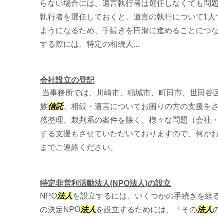
らない場合には、遺言執行者は選任しなくても問題
執行者を選任しておくと、遺言の執行について1人
ようになるため、手続きを円滑に進めることにつ
する際には、特定の相続人...
会社設立の登記
当事務所では、川崎市、稲城市、町田市、世田谷
族
信託
、相続・遺言についてお困りの方の支援を
務整理、裁判系の案件を除く、様々な問題（会社
する支援もさせていただいておりますので、何か
までご連絡ください。
特定非営利活動法人(NPO法人)の設立
NPO
法人
を設立するには、いくつかの手続きを経る
の決定NPO
法人
を設立するためには、「その
法人