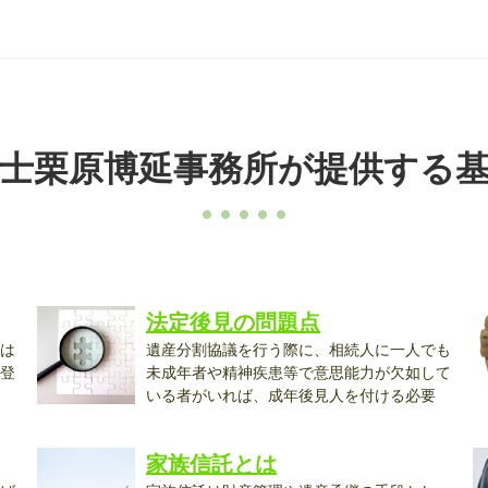
士栗原博延事務所が提供する
法定後見の問題点
は
遺産分割協議を行う際に、相続人に一人でも
登
未成年者や精神疾患等で意思能力が欠如して
いる者がいれば、成年後見人を付ける必要
が...
て.
家族信託とは