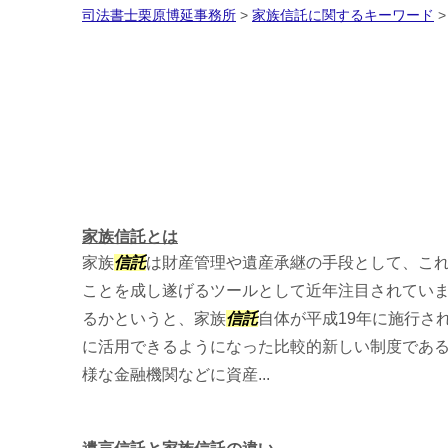
司法書士栗原博延事務所
>
家族信託に関するキーワード
家族信託とは
家族
信託
は財産管理や遺産承継の手段として、こ
ことを成し遂げるツールとして近年注目されてい
るかというと、家族
信託
自体が平成19年に施行さ
に活用できるようになった比較的新しい制度である
様な金融機関などに資産...