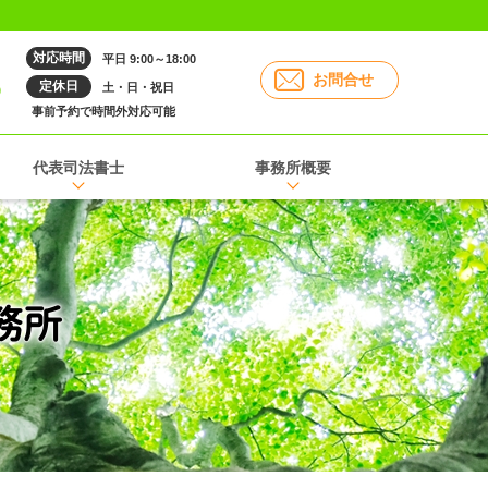
対応時間
平日 9:00～18:00
6
お問合せ
定休日
土・日・祝日
事前予約で時間外対応可能
代表司法書士
事務所概要
務所