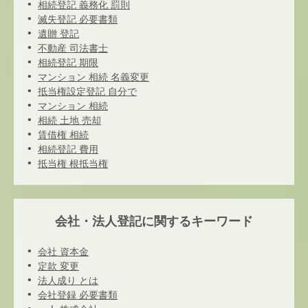
相続登記 義務化 罰則
滅失登記 必要書類
遺贈 登記
不動産 司法書士
相続登記 期限
マンション 相続 名義変更
抵当権設定登記 自分で
マンション 相続
相続 土地 売却
賃借権 相続
相続登記 費用
抵当権 根抵当権
会社・法人登記に関するキーワード
会社 資本金
定款 変更
法人成り とは
会社登録 必要書類