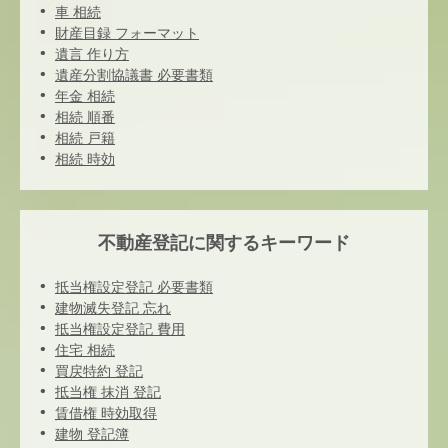
車 相続
財産目録 フォーマット
遺言 作り方
遺産分割協議書 必要書類
年金 相続
相続 順番
相続 戸籍
相続 時効
不動産登記に関するキーワード
抵当権設定登記 必要書類
建物滅失登記 忘れ
抵当権設定登記 費用
住宅 相続
買戻特約 登記
抵当権 抹消 登記
賃借権 時効取得
建物 登記簿