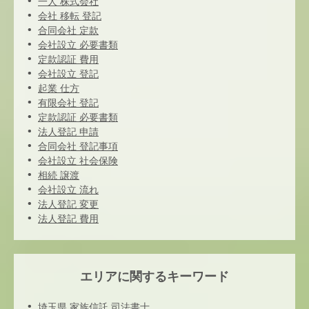
一人 株式会社
会社 移転 登記
合同会社 定款
会社設立 必要書類
定款認証 費用
会社設立 登記
起業 仕方
有限会社 登記
定款認証 必要書類
法人登記 申請
合同会社 登記事項
会社設立 社会保険
相続 譲渡
会社設立 流れ
法人登記 変更
法人登記 費用
エリアに関するキーワード
埼玉県 家族信託 司法書士