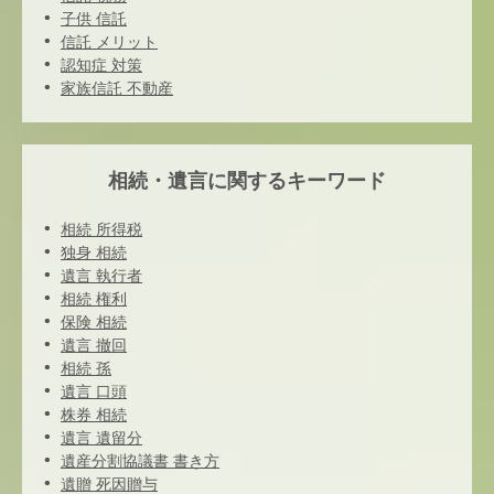
子供 信託
信託 メリット
認知症 対策
家族信託 不動産
相続・遺言に関するキーワード
相続 所得税
独身 相続
遺言 執行者
相続 権利
保険 相続
遺言 撤回
相続 孫
遺言 口頭
株券 相続
遺言 遺留分
遺産分割協議書 書き方
遺贈 死因贈与