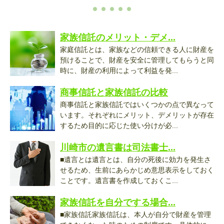
家族信託のメリット・デメ...
家庭信託とは、家族などの信頼できる人に財産を
預けることで、財産を安全に管理してもらうと同
時に、財産の利用によって利益を発...
商事信託と家族信託の比較
商事信託と家族信託ではいくつかの点で異なって
います。それぞれにメリット、デメリットが存在
するため目的に応じた使い分けが必...
川崎市の遺言書は司法書士...
■遺言とは遺言とは、自分の死後に効力を発生さ
せるため、生前にあらかじめ意思表示をしておく
ことです。遺言書を作成しておくこ...
家族信託を自分でする場合...
■家族信託家族信託は、本人が自分で財産を管理