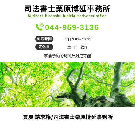
044-959-3136
対応時間
平日 9:00～18:00
定休日
土・日・祝日
事前予約で時間外対応可能
買戻 請求権/司法書士栗原博延事務所