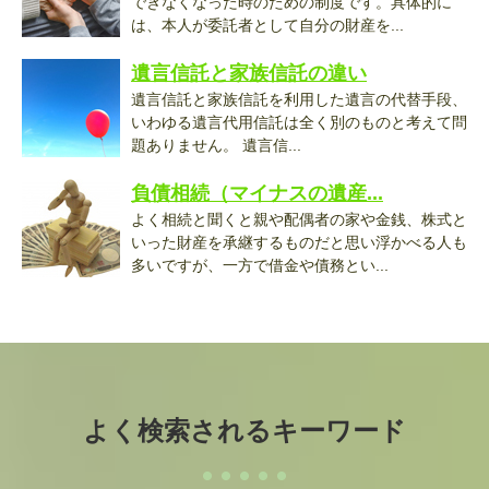
できなくなった時のための制度です。具体的に
は、本人が委託者として自分の財産を...
遺言信託と家族信託の違い
遺言信託と家族信託を利用した遺言の代替手段、
いわゆる遺言代用信託は全く別のものと考えて問
題ありません。 遺言信...
負債相続（マイナスの遺産...
よく相続と聞くと親や配偶者の家や金銭、株式と
いった財産を承継するものだと思い浮かべる人も
多いですが、一方で借金や債務とい...
よく検索されるキーワード