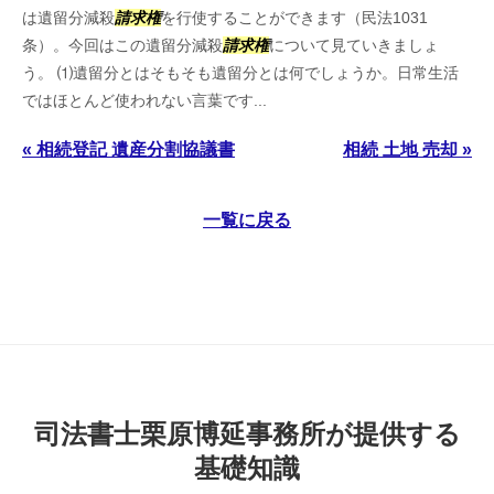
は遺留分減殺
請求権
を行使することができます（民法1031
条）。今回はこの遺留分減殺
請求権
について見ていきましょ
う。 ⑴遺留分とはそもそも遺留分とは何でしょうか。日常生活
ではほとんど使われない言葉です...
« 相続登記 遺産分割協議書
相続 土地 売却 »
一覧に戻る
司法書士栗原博延事務所が提供する
基礎知識